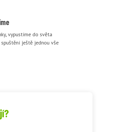
íme
ky, vypustíme do světa
 spuštění ještě jednou vše
jí?