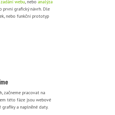
 zadání webu
, nebo
analýza
o první grafický návrh. Dle
ek, nebo funkční prototyp
íme
rh, začneme pracovat na
pem této fáze jsou webové
 grafiky a naplněné daty.