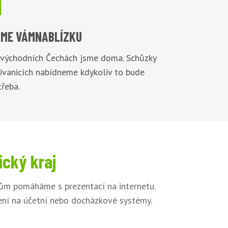

ME VÁM
NABLÍZKU
 východních Čechách jsme doma. Schůzky
Živanicích nabídneme kdykoliv to bude
řeba.
ický kraj
kům pomáháme s prezentací na internetu.
jení na účetní nebo docházkové systémy.