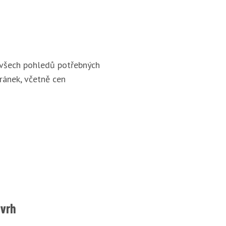
 všech pohledů potřebných
ránek, včetně cen
ávrh