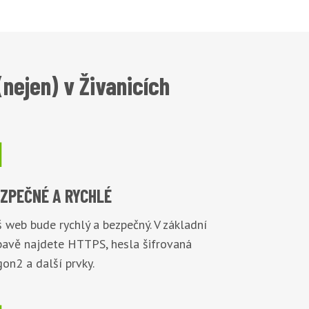
nejen) v Živanicích

EZPEČNÉ
A RYCHLÉ
 web bude rychlý a bezpečný. V základní
bavě najdete HTTPS, hesla šifrovaná
on2 a další prvky.