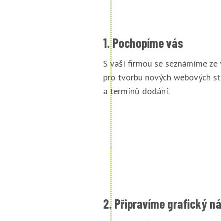
1. Pochopíme vás
S vaší firmou se seznámíme ze
pro tvorbu nových webových st
a termínů dodání.
2. Připravíme grafický n