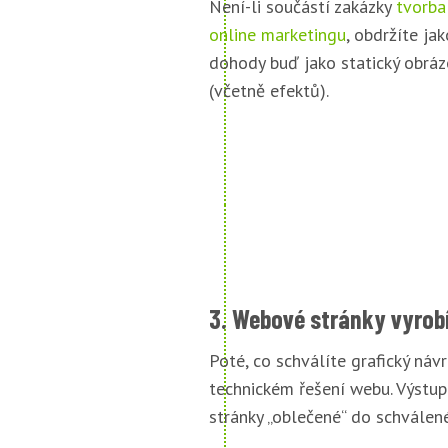
Není-li součástí zakázky
tvorba
online marketingu
, obdržíte jak
dohody buď jako statický obráz
(včetně efektů).
3. Webové stránky vyrob
Poté, co schválíte grafický náv
technickém řešení webu. Výstu
stránky „oblečené“ do schválené