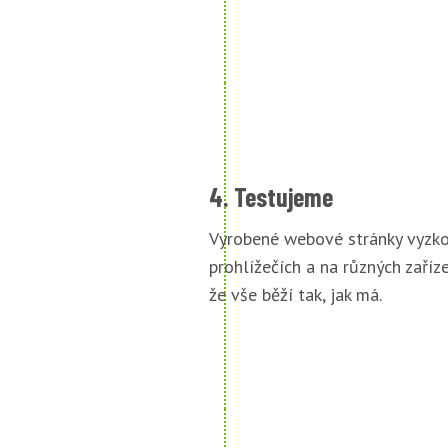
4. Testujeme
Vyrobené webové stránky vyzko
prohlížečích a na různých zařízen
že vše běží tak, jak má.