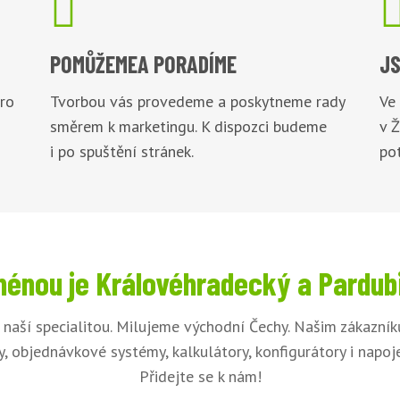

POMŮŽEME
A PORADÍME
JS
pro
Tvorbou vás provedeme a poskytneme rady
Ve
směrem k marketingu. K dispozci budeme
v 
i po spuštění stránek.
pot
énou je Královéhradecký a Pardub
e naší specialitou. Milujeme východní Čechy. Našim zákazní
, objednávkové systémy, kalkulátory, konfigurátory i napo
Přidejte se k nám!