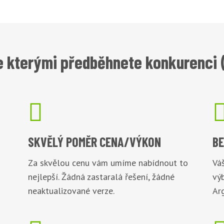
 kterými předběhnete konkurenci (

SKVĚLÝ POMĚR
CENA/VÝKON
B
Za skvělou cenu vám umíme nabídnout to
Váš
nejlepší. Žádná zastaralá řešení, žádné
vý
neaktualizované verze.
Arg