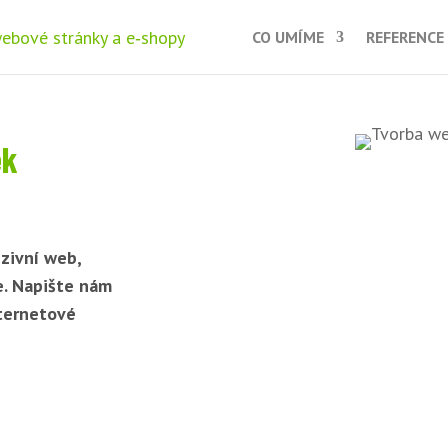
CO UMÍME
REFERENCE
ek
zivní web,
e. Napište nám
nternetové