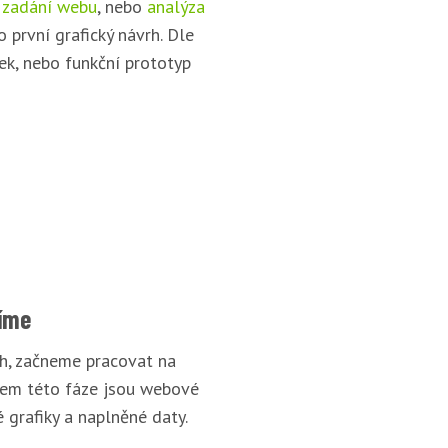
 zadání webu
, nebo
analýza
o první grafický návrh. Dle
ek, nebo funkční prototyp
íme
rh, začneme pracovat na
pem této fáze jsou webové
 grafiky a naplněné daty.