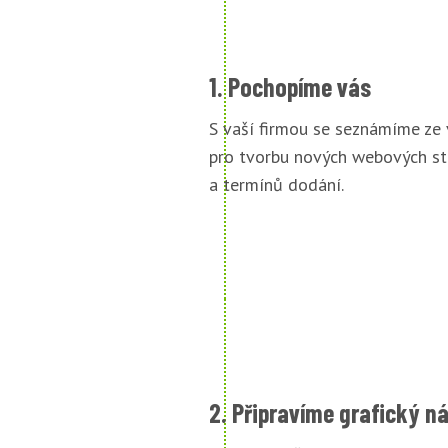
1. Pochopíme vás
S vaší firmou se seznámíme ze
pro tvorbu nových webových st
a termínů dodání.
2. Připravíme grafický n