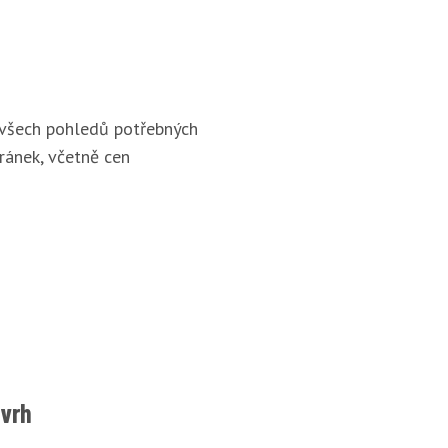
 všech pohledů potřebných
ránek, včetně cen
ávrh