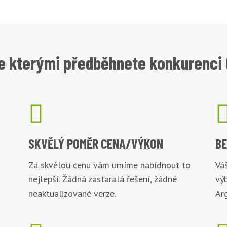
e kterými předběhnete konkurenci (

SKVĚLÝ POMĚR
CENA/VÝKON
B
Za skvělou cenu vám umíme nabídnout to
Váš
nejlepší. Žádná zastaralá řešení, žádné
vý
neaktualizované verze.
Arg