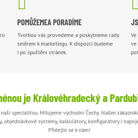

POMŮŽEME
A PORADÍME
JS
pro
Tvorbou vás provedeme a poskytneme rady
Ve
směrem k marketingu. K dispozci budeme
ve
i po spuštění stránek.
pot
énou je Královéhradecký a Pardub
 naší specialitou. Milujeme východní Čechy. Našim zákazní
, objednávkové systémy, kalkulátory, konfigurátory i napo
Přidejte se k nám!