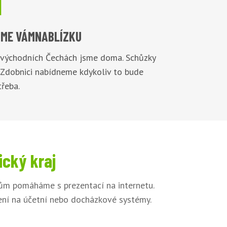

ME VÁM
NABLÍZKU
 východních Čechách jsme doma. Schůzky
 Zdobnici nabídneme kdykoliv to bude
řeba.
ický kraj
kům pomáháme s prezentací na internetu.
jení na účetní nebo docházkové systémy.