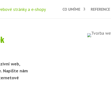
CO UMÍME
REFERENCE
ek
zivní web,
e. Napište nám
nternetové