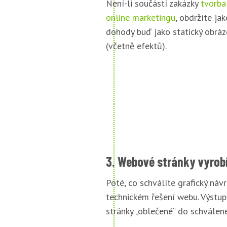
Není-li součástí zakázky
tvorba
online marketingu
, obdržíte jak
dohody buď jako statický obráz
(včetně efektů).
3. Webové stránky vyrob
Poté, co schválíte grafický náv
technickém řešení webu. Výstu
stránky „oblečené“ do schválené