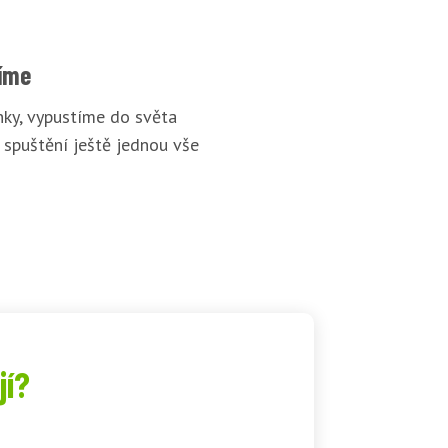
íme
ky, vypustíme do světa
 spuštění ještě jednou vše
jí?