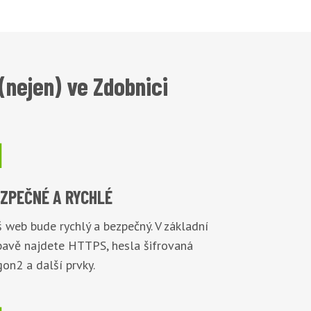
nejen) ve Zdobnici

EZPEČNÉ
A RYCHLÉ
 web bude rychlý a bezpečný. V základní
bavě najdete HTTPS, hesla šifrovaná
on2 a další prvky.