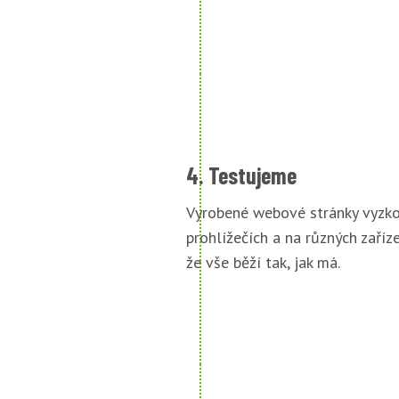
4. Testujeme
Vyrobené webové stránky vyzko
prohlížečích a na různých zařízen
že vše běží tak, jak má.