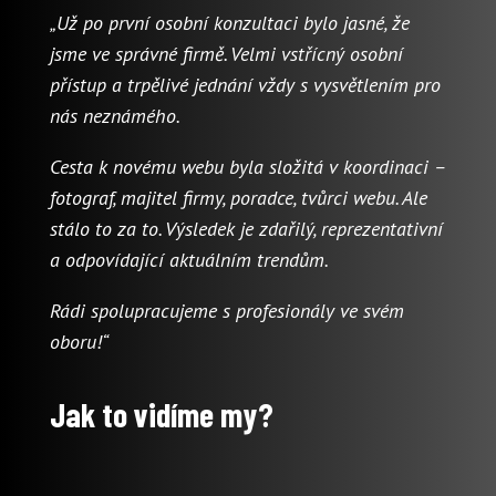
„Už po první osobní konzultaci bylo jasné, že
jsme ve správné firmě. Velmi vstřícný osobní
přístup a trpělivé jednání vždy s vysvětlením pro
nás neznámého.
Cesta k novému webu byla složitá v koordinaci –
fotograf, majitel firmy, poradce, tvůrci webu. Ale
stálo to za to. Výsledek je zdařilý, reprezentativní
a odpovídající aktuálním trendům.
Rádi spolupracujeme s profesionály ve svém
oboru!“
Jak to vidíme my?