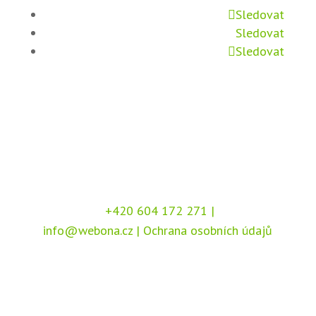
Sledovat
Sledovat
Sledovat
+420 604 172 271
|
info@webona.cz
|
Ochrana osobních údajů
Copyright © 2026 Webona s.r.o., Pod Branou
208, 517 41 Kostelec nad Orlicí
Chráněno službou
reCAPTCHA
, dle podmínek