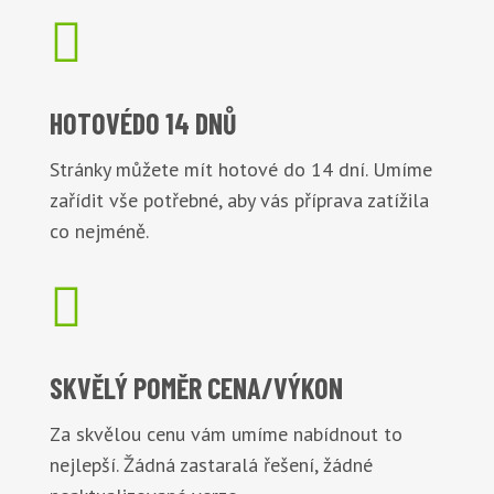

HOTOVÉ
DO 14 DNŮ
Stránky můžete mít hotové do 14 dní. Umíme
zařídit vše potřebné, aby vás příprava zatížila
co nejméně.

SKVĚLÝ POMĚR
CENA/VÝKON
Za skvělou cenu vám umíme nabídnout to
nejlepší. Žádná zastaralá řešení, žádné