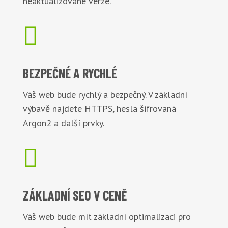
neaktualizované verze.

BEZPEČNÉ
A RYCHLÉ
Váš web bude rychlý a bezpečný. V základní
výbavě najdete HTTPS, hesla šifrovaná
Argon2 a další prvky.

ZÁKLADNÍ
SEO V CENĚ
Váš web bude mít základní optimalizaci pro