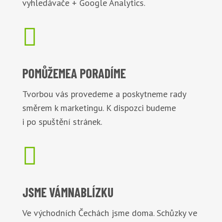
vyhledávače + Google Analytics.

POMŮŽEME
A PORADÍME
Tvorbou vás provedeme a poskytneme rady
směrem k marketingu. K dispozci budeme
i po spuštění stránek.

JSME VÁM
NABLÍZKU
Ve východních Čechách jsme doma. Schůzky ve