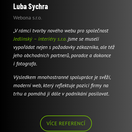
Luba Sychra
Webona s.r.o.
„V rámci tvorby nového webu pro společnost
Jedlinský – interiéry s.r.o.
jsme se museli
vypořádat nejen s požadavky zákazníka, ale též
jeho obchodních partnerů, poradce a dokonce
i fotografa.
Výsledkem mnohostranné spolupráce je svěží,
moderní web, který reflektuje pozici firmy na
trhu a pomáhá jí dále v podnikání posilovat.
VÍCE REFERENCÍ