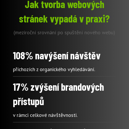
Jak tvorba webových
stránek vypadá v praxi?
(meziroční srovnání po spuštění nového webu)
108% navýšení návštěv
příchozích z organického vyhledávání.
17% zvýšení brandových
přístupů
v rámci celkové návštěvnosti.