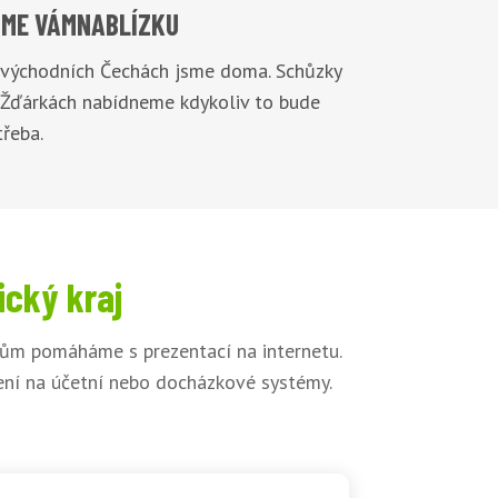
ME VÁM
NABLÍZKU
 východních Čechách jsme doma. Schůzky
 Žďárkách nabídneme kdykoliv to bude
řeba.
ický kraj
kům pomáháme s prezentací na internetu.
jení na účetní nebo docházkové systémy.