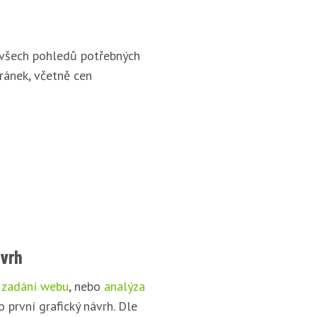
 všech pohledů potřebných
ránek, včetně cen
ávrh
 zadání webu
, nebo
analýza
o první grafický návrh. Dle