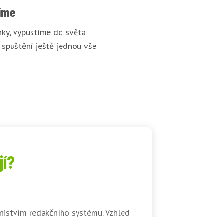
íme
ky, vypustíme do světa
 spuštění ještě jednou vše
jí?
nistvím redakčního systému. Vzhled