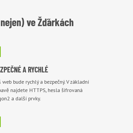
(nejen) ve Žďárkách

EZPEČNÉ
A RYCHLÉ
 web bude rychlý a bezpečný. V základní
bavě najdete HTTPS, hesla šifrovaná
on2 a další prvky.
