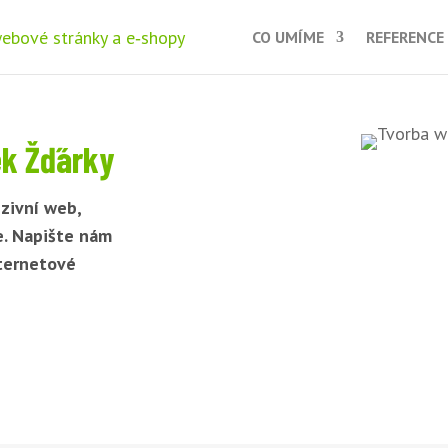
CO UMÍME
REFERENCE
ek Žďárky
zivní web,
e. Napište nám
nternetové