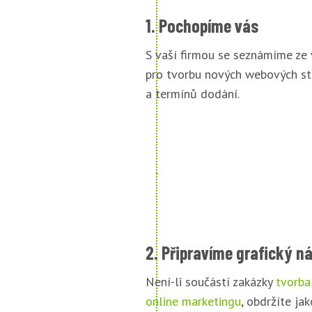
1. Pochopíme vás
S vaší firmou se seznámíme ze
pro tvorbu nových webových st
a termínů dodání.
2. Připravíme grafický n
Není-li součástí zakázky
tvorba
online marketingu
, obdržíte jak