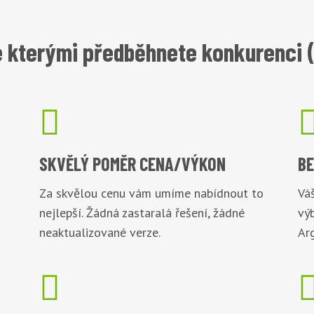
 kterými předběhnete konkurenci 

SKVĚLÝ POMĚR
CENA/VÝKON
B
Za skvělou cenu vám umíme nabídnout to
Váš
nejlepší. Žádná zastaralá řešení, žádné
vý
neaktualizované verze.
Arg
