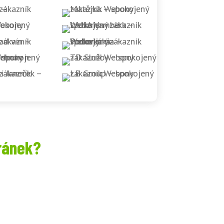
ránek?