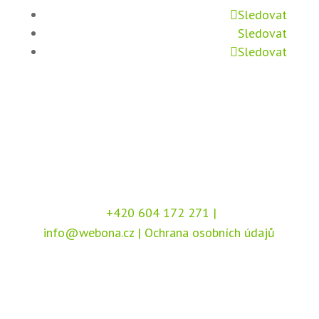
Sledovat
Sledovat
Sledovat
+420 604 172 271
|
info@webona.cz
|
Ochrana osobních údajů
Copyright © 2026 Webona s.r.o., Pod Branou
208, 517 41 Kostelec nad Orlicí
Chráněno službou
reCAPTCHA
, dle podmínek