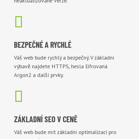
neaktualizované verze.

BEZPEČNÉ
A RYCHLÉ
Váš web bude rychlý a bezpečný. V základní
výbavě najdete HTTPS, hesla šifrovaná
Argon2 a další prvky.

ZÁKLADNÍ
SEO V CENĚ
Váš web bude mít základní optimalizaci pro