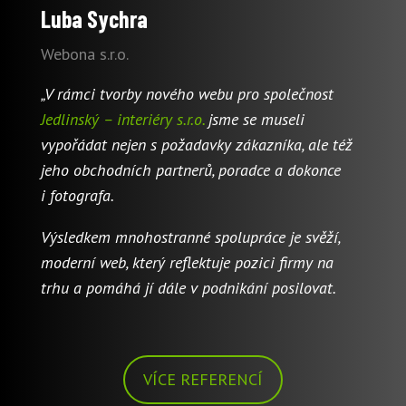
Luba Sychra
Webona s.r.o.
„V rámci tvorby nového webu pro společnost
Jedlinský – interiéry s.r.o.
jsme se museli
vypořádat nejen s požadavky zákazníka, ale též
jeho obchodních partnerů, poradce a dokonce
i fotografa.
Výsledkem mnohostranné spolupráce je svěží,
moderní web, který reflektuje pozici firmy na
trhu a pomáhá jí dále v podnikání posilovat.
VÍCE REFERENCÍ