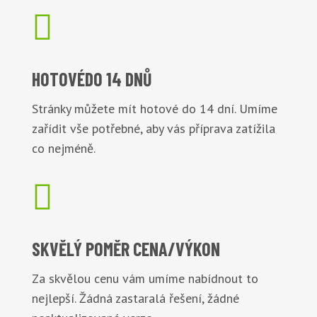

HOTOVÉ
DO 14 DNŮ
Stránky můžete mít hotové do 14 dní. Umíme
zařídit vše potřebné, aby vás příprava zatížila
co nejméně.

SKVĚLÝ POMĚR
CENA/VÝKON
Za skvělou cenu vám umíme nabídnout to
nejlepší. Žádná zastaralá řešení, žádné