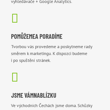
vyhledávače + Google Analytics.

POMŮŽEME
A PORADÍME
Tvorbou vás provedeme a poskytneme rady
směrem k marketingu. K dispozci budeme
i po spuštění stránek.

JSME VÁM
NABLÍZKU
Ve východních Čechách jsme doma. Schůzky