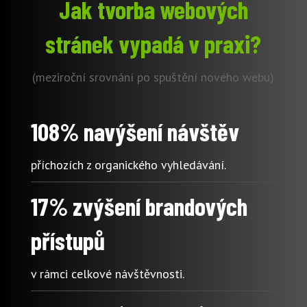
Jak tvorba webových
stránek vypadá v praxi?
(meziroční srovnání po spuštění nového webu)
108% navýšení návštěv
příchozích z organického vyhledávání.
17% zvýšení brandových
přístupů
v rámci celkové návštěvnosti.