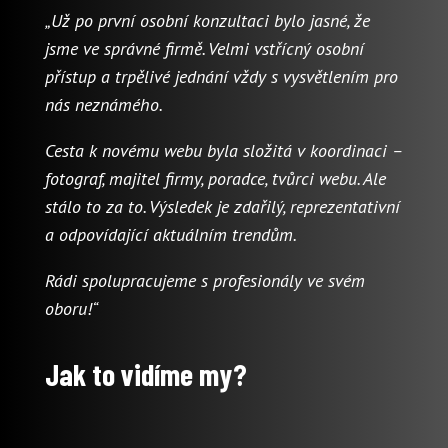
„Už po první osobní konzultaci bylo jasné, že
jsme ve správné firmě. Velmi vstřícný osobní
přístup a trpělivé jednání vždy s vysvětlením pro
nás neznámého.
Cesta k novému webu byla složitá v koordinaci –
fotograf, majitel firmy, poradce, tvůrci webu. Ale
stálo to za to. Výsledek je zdařilý, reprezentativní
a odpovídající aktuálním trendům.
Rádi spolupracujeme s profesionály ve svém
oboru!“
Jak to vidíme my?