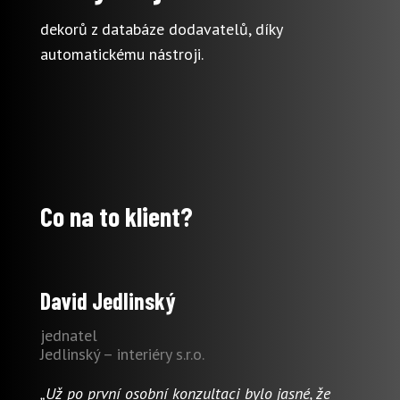
dekorů z databáze dodavatelů, díky
automatickému nástroji.
Co na to klient?
David Jedlinský
jednatel
Jedlinský – interiéry s.r.o.
„Už po první osobní konzultaci bylo jasné, že