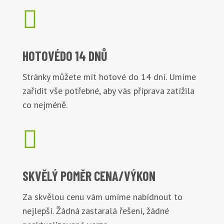

HOTOVÉ
DO 14 DNŮ
Stránky můžete mít hotové do 14 dní. Umíme
zařídit vše potřebné, aby vás příprava zatížila
co nejméně.

SKVĚLÝ POMĚR
CENA/VÝKON
Za skvělou cenu vám umíme nabídnout to
nejlepší. Žádná zastaralá řešení, žádné