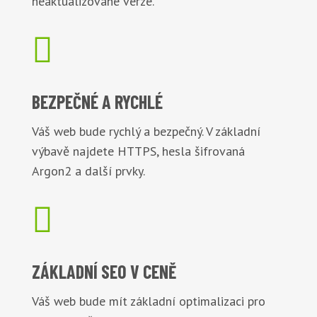
neaktualizované verze.

BEZPEČNÉ
A RYCHLÉ
Váš web bude rychlý a bezpečný. V základní
výbavě najdete HTTPS, hesla šifrovaná
Argon2 a další prvky.

ZÁKLADNÍ
SEO V CENĚ
Váš web bude mít základní optimalizaci pro