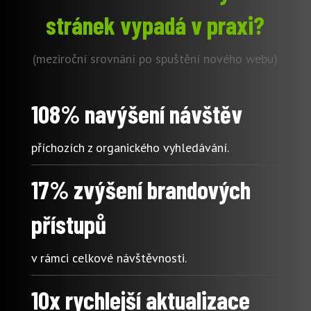
stránek vypadá v praxi?
(meziroční srovnání po spuštění nového webu)
108% navýšení návštěv
příchozích z organického vyhledávání.
17% zvýšení brandových
přístupů
v rámci celkové návštěvnosti.
10x rychlejší aktualizace