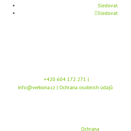
Sledovat
Sledovat
+420 604 172 271
|
info@webona.cz
|
Ochrana osobních údajů
Copyright © 2026 Webona s.r.o., Pod Branou
208, 517 41 Kostelec nad Orlicí
Chráněno službou
reCAPTCHA
, dle podmínek
společnosti Google –
Ochrana