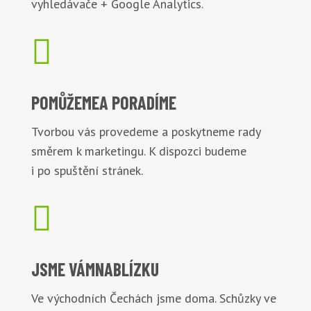
vyhledávače + Google Analytics.

POMŮŽEME
A PORADÍME
Tvorbou vás provedeme a poskytneme rady
směrem k marketingu. K dispozci budeme
i po spuštění stránek.

JSME VÁM
NABLÍZKU
Ve východních Čechách jsme doma. Schůzky ve