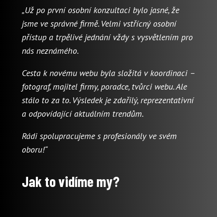
„Už po první osobní konzultaci bylo jasné, že
jsme ve správné firmě. Velmi vstřícný osobní
přístup a trpělivé jednání vždy s vysvětlením pro
nás neznámého.
Cesta k novému webu byla složitá v koordinaci –
fotograf, majitel firmy, poradce, tvůrci webu. Ale
stálo to za to. Výsledek je zdařilý, reprezentativní
a odpovídající aktuálním trendům.
Rádi spolupracujeme s profesionály ve svém
oboru!“
Jak to vidíme my?