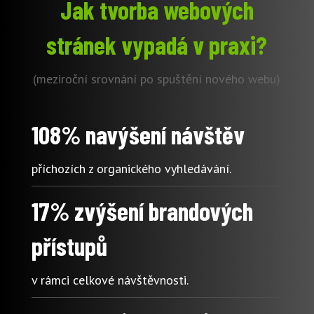
Jak tvorba webových
stránek vypadá v praxi?
(meziroční srovnání po spuštění nového webu)
108% navýšení návštěv
příchozích z organického vyhledávání.
17% zvýšení brandových
přístupů
v rámci celkové návštěvnosti.