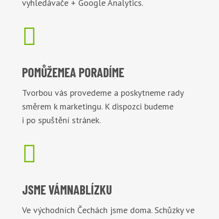
vyhledávače + Google Analytics.

POMŮŽEME
A PORADÍME
Tvorbou vás provedeme a poskytneme rady
směrem k marketingu. K dispozci budeme
i po spuštění stránek.

JSME VÁM
NABLÍZKU
Ve východních Čechách jsme doma. Schůzky ve