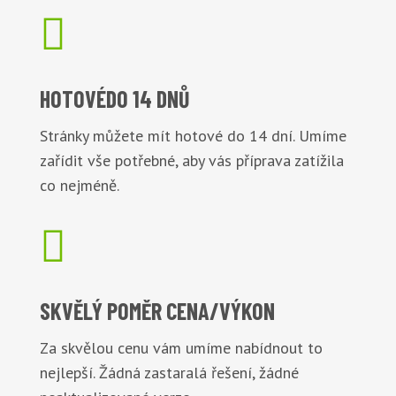

HOTOVÉ
DO 14 DNŮ
Stránky můžete mít hotové do 14 dní. Umíme
zařídit vše potřebné, aby vás příprava zatížila
co nejméně.

SKVĚLÝ POMĚR
CENA/VÝKON
Za skvělou cenu vám umíme nabídnout to
nejlepší. Žádná zastaralá řešení, žádné