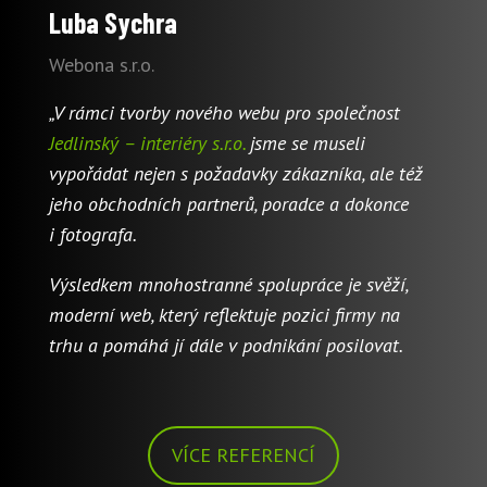
Luba Sychra
Webona s.r.o.
„V rámci tvorby nového webu pro společnost
Jedlinský – interiéry s.r.o.
jsme se museli
vypořádat nejen s požadavky zákazníka, ale též
jeho obchodních partnerů, poradce a dokonce
i fotografa.
Výsledkem mnohostranné spolupráce je svěží,
moderní web, který reflektuje pozici firmy na
trhu a pomáhá jí dále v podnikání posilovat.
VÍCE REFERENCÍ