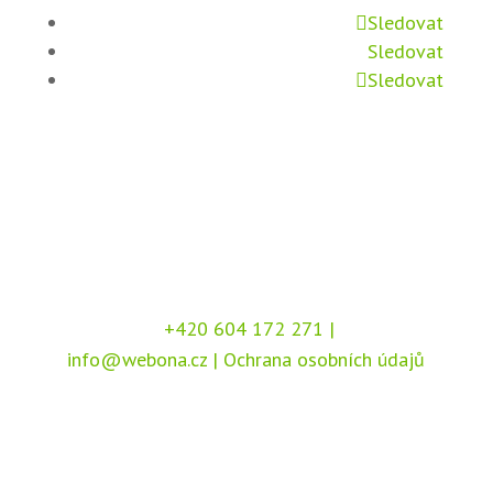
Sledovat
Sledovat
Sledovat
+420 604 172 271
|
info@webona.cz
|
Ochrana osobních údajů
Copyright © 2026 Webona s.r.o., Pod Branou
208, 517 41 Kostelec nad Orlicí
Chráněno službou
reCAPTCHA
, dle podmínek