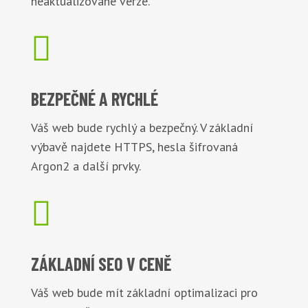
neaktualizované verze.

BEZPEČNÉ
A RYCHLÉ
Váš web bude rychlý a bezpečný. V základní
výbavě najdete HTTPS, hesla šifrovaná
Argon2 a další prvky.

ZÁKLADNÍ
SEO V CENĚ
Váš web bude mít základní optimalizaci pro