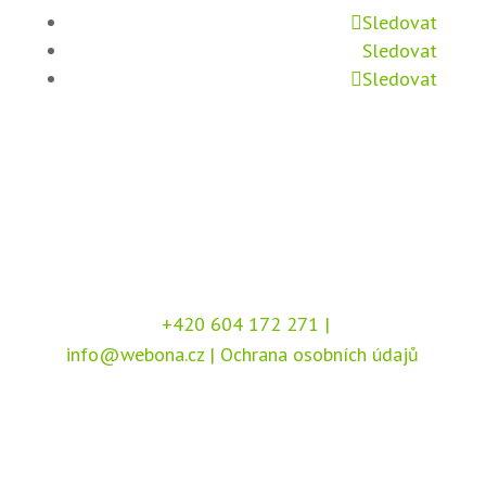
Sledovat
Sledovat
Sledovat
+420 604 172 271
|
info@webona.cz
|
Ochrana osobních údajů
Copyright © 2026 Webona s.r.o., Pod Branou
208, 517 41 Kostelec nad Orlicí
Chráněno službou
reCAPTCHA
, dle podmínek