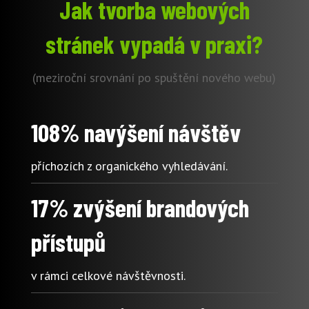
Jak tvorba webových
stránek vypadá v praxi?
(meziroční srovnání po spuštění nového webu)
108% navýšení návštěv
příchozích z organického vyhledávání.
17% zvýšení brandových
přístupů
v rámci celkové návštěvnosti.