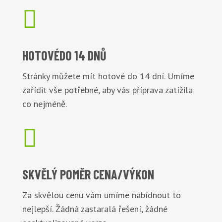

HOTOVÉ
DO 14 DNŮ
Stránky můžete mít hotové do 14 dní. Umíme
zařídit vše potřebné, aby vás příprava zatížila
co nejméně.

SKVĚLÝ POMĚR
CENA/VÝKON
Za skvělou cenu vám umíme nabídnout to
nejlepší. Žádná zastaralá řešení, žádné