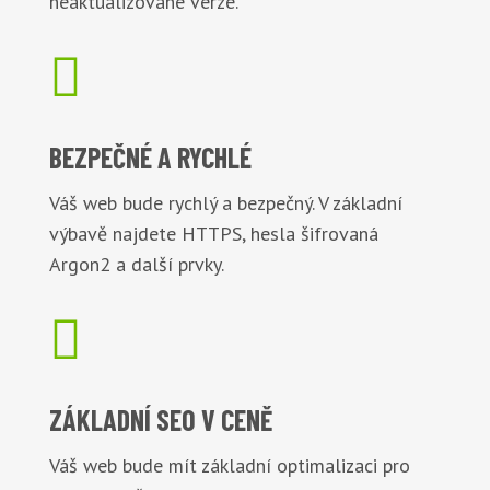
neaktualizované verze.

BEZPEČNÉ
A RYCHLÉ
Váš web bude rychlý a bezpečný. V základní
výbavě najdete HTTPS, hesla šifrovaná
Argon2 a další prvky.

ZÁKLADNÍ
SEO V CENĚ
Váš web bude mít základní optimalizaci pro