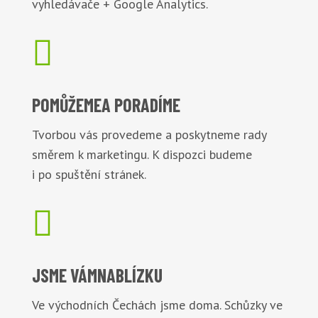
vyhledávače + Google Analytics.

POMŮŽEME
A PORADÍME
Tvorbou vás provedeme a poskytneme rady
směrem k marketingu. K dispozci budeme
i po spuštění stránek.

JSME VÁM
NABLÍZKU
Ve východních Čechách jsme doma. Schůzky ve