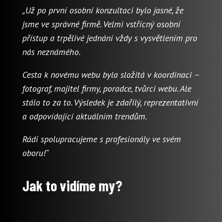
„Už po první osobní konzultaci bylo jasné, že
jsme ve správné firmě. Velmi vstřícný osobní
přístup a trpělivé jednání vždy s vysvětlením pro
nás neznámého.
Cesta k novému webu byla složitá v koordinaci –
fotograf, majitel firmy, poradce, tvůrci webu. Ale
stálo to za to. Výsledek je zdařilý, reprezentativní
a odpovídající aktuálním trendům.
Rádi spolupracujeme s profesionály ve svém
oboru!“
Jak to vidíme my?