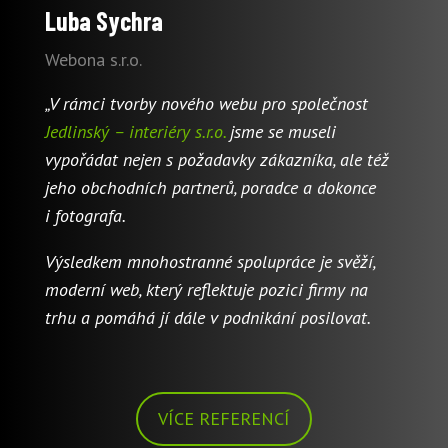
Luba Sychra
Webona s.r.o.
„V rámci tvorby nového webu pro společnost
Jedlinský – interiéry s.r.o.
jsme se museli
vypořádat nejen s požadavky zákazníka, ale též
jeho obchodních partnerů, poradce a dokonce
i fotografa.
Výsledkem mnohostranné spolupráce je svěží,
moderní web, který reflektuje pozici firmy na
trhu a pomáhá jí dále v podnikání posilovat.
VÍCE REFERENCÍ