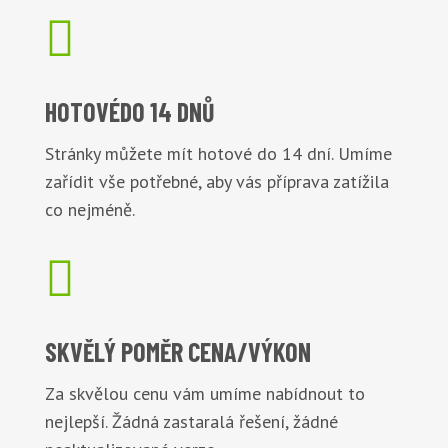

HOTOVÉ
DO 14 DNŮ
Stránky můžete mít hotové do 14 dní. Umíme
zařídit vše potřebné, aby vás příprava zatížila
co nejméně.

SKVĚLÝ POMĚR
CENA/VÝKON
Za skvělou cenu vám umíme nabídnout to
nejlepší. Žádná zastaralá řešení, žádné