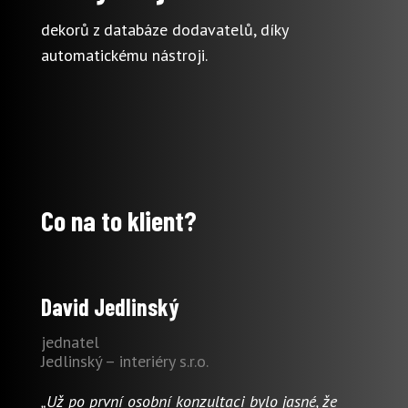
dekorů z databáze dodavatelů, díky
automatickému nástroji.
Co na to klient?
David Jedlinský
jednatel
Jedlinský – interiéry s.r.o.
„Už po první osobní konzultaci bylo jasné, že