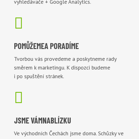
vyhledávače + Google Analytics.

POMŮŽEME
A PORADÍME
Tvorbou vás provedeme a poskytneme rady
směrem k marketingu. K dispozci budeme
i po spuštění stránek.

JSME VÁM
NABLÍZKU
Ve východních Čechách jsme doma. Schůzky ve