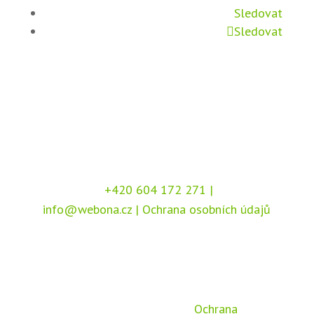
Sledovat
Sledovat
+420 604 172 271
|
info@webona.cz
|
Ochrana osobních údajů
Copyright © 2026 Webona s.r.o., Pod Branou
208, 517 41 Kostelec nad Orlicí
Chráněno službou
reCAPTCHA
, dle podmínek
společnosti Google –
Ochrana