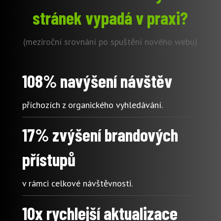
stránek vypadá v praxi?
(meziroční srovnání po spuštění nového webu)
108% navýšení návštěv
příchozích z organického vyhledávání.
17% zvýšení brandových
přístupů
v rámci celkové návštěvnosti.
10x rychlejší aktualizace