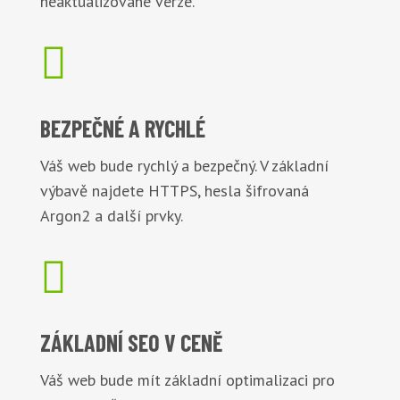
neaktualizované verze.

BEZPEČNÉ
A RYCHLÉ
Váš web bude rychlý a bezpečný. V základní
výbavě najdete HTTPS, hesla šifrovaná
Argon2 a další prvky.

ZÁKLADNÍ
SEO V CENĚ
Váš web bude mít základní optimalizaci pro