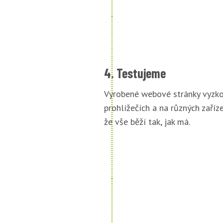
4. Testujeme
Vyrobené webové stránky vyzko
prohlížečích a na různých zařízen
že vše běží tak, jak má.