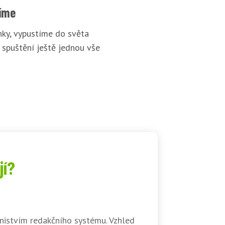
íme
ky, vypustíme do světa
 spuštění ještě jednou vše
jí?
nistvím redakčního systému. Vzhled