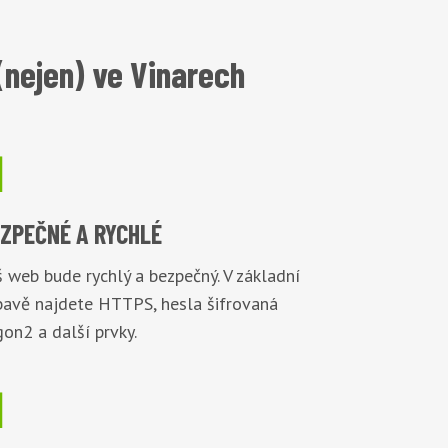
(nejen) ve Vinarech

EZPEČNÉ
A RYCHLÉ
 web bude rychlý a bezpečný. V základní
bavě najdete HTTPS, hesla šifrovaná
on2 a další prvky.
