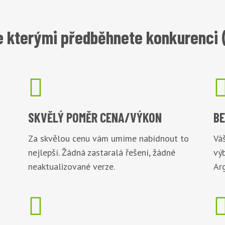
 kterými předběhnete konkurenci 

SKVĚLÝ POMĚR
CENA/VÝKON
B
Za skvělou cenu vám umíme nabídnout to
Váš
nejlepší. Žádná zastaralá řešení, žádné
vý
neaktualizované verze.
Arg
