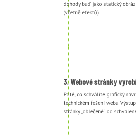
dohody buď jako statický obráz
(včetně efektů).
3. Webové stránky vyrob
Poté, co schválíte grafický náv
technickém řešení webu. Výstu
stránky „oblečené“ do schválené