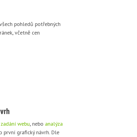
 všech pohledů potřebných
ránek, včetně cen
ávrh
 zadání webu
, nebo
analýza
o první grafický návrh. Dle