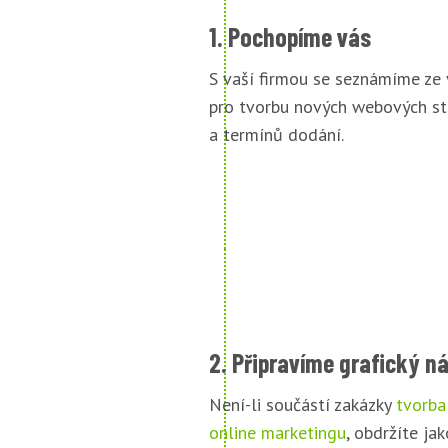
1. Pochopíme vás
S vaší firmou se seznámíme ze
pro tvorbu nových webových st
a termínů dodání.
2. Připravíme grafický n
Není-li součástí zakázky
tvorba
online marketingu
, obdržíte jak