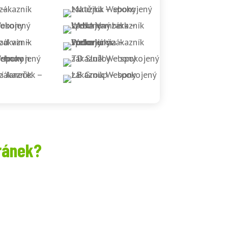
ránek?