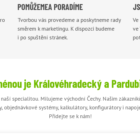
POMŮŽEME
A PORADÍME
JS
pro
Tvorbou vás provedeme a poskytneme rady
Ve
směrem k marketingu. K dispozci budeme
ve
i po spuštění stránek.
pot
énou je Královéhradecký a Pardub
 naší specialitou. Milujeme východní Čechy. Našim zákazní
, objednávkové systémy, kalkulátory, konfigurátory i napo
Přidejte se k nám!