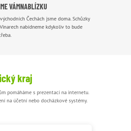
ME VÁM
NABLÍZKU
 východních Čechách jsme doma. Schůzky
 Vinarech nabídneme kdykoliv to bude
řeba.
ický kraj
kům pomáháme s prezentací na internetu.
jení na účetní nebo docházkové systémy.