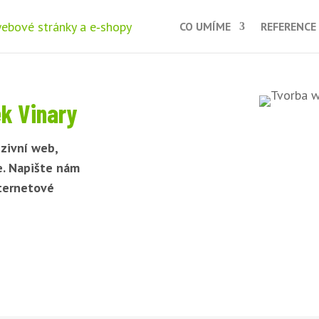
CO UMÍME
REFERENCE
k Vinary
zivní web,
e. Napište nám
nternetové