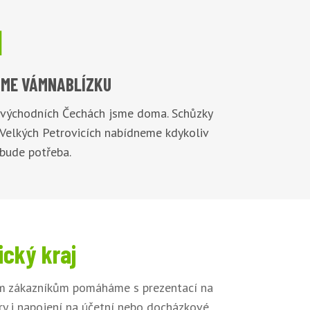

ME VÁM
NABLÍZKU
 východních Čechách jsme doma. Schůzky
 Velkých Petrovicích nabídneme kdykoliv
 bude potřeba.
ický kraj
šim zákazníkům pomáháme s prezentací na
ory i napojení na účetní nebo docházkové