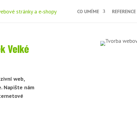
CO UMÍME
REFERENCE
k Velké
zivní web,
e. Napište nám
nternetové