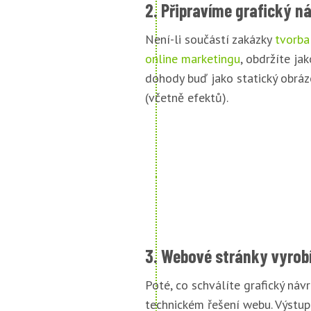
2. Připravíme grafický n
Není-li součástí zakázky
tvorba
online marketingu
, obdržíte jak
dohody buď jako statický obráz
(včetně efektů).
3. Webové stránky vyrob
Poté, co schválíte grafický náv
technickém řešení webu. Výstu