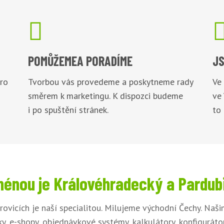

POMŮŽEME
A PORADÍME
JS
pro
Tvorbou vás provedeme a poskytneme rady
Ve
směrem k marketingu. K dispozci budeme
ve
i po spuštění stránek.
to
énou je Královéhradecký a Pardub
rovicích je naší specialitou. Milujeme východní Čechy. Na
y, e-shopy, objednávkové systémy, kalkulátory, konfigurát