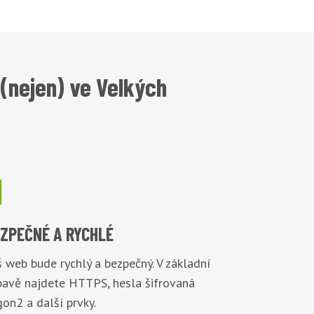
(nejen) ve Velkých

EZPEČNÉ
A RYCHLÉ
 web bude rychlý a bezpečný. V základní
bavě najdete HTTPS, hesla šifrovaná
on2 a další prvky.