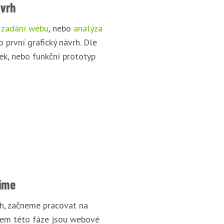
ávrh
 zadání webu
, nebo
analýza
o první grafický návrh. Dle
ek, nebo funkční prototyp
íme
rh, začneme pracovat na
pem této fáze jsou webové