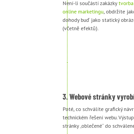
Není-li součástí zakázky
tvorba
online marketingu
, obdržíte jak
dohody buď jako statický obráz
(včetně efektů).
3. Webové stránky vyrob
Poté, co schválíte grafický náv
technickém řešení webu. Výstu
stránky „oblečené“ do schválené