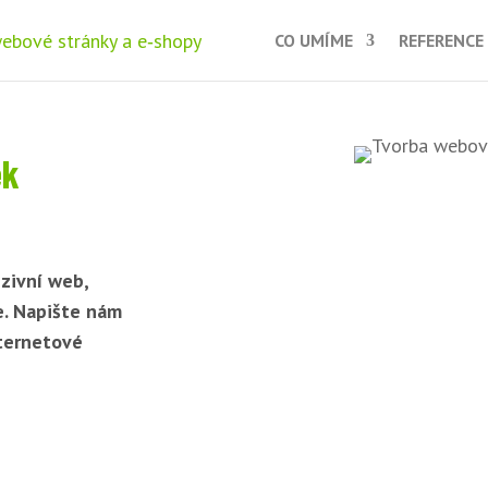
CO UMÍME
REFERENCE
ek
zivní web,
e. Napište nám
nternetové