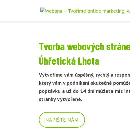
Tvorba webových strán
Úhřetická Lhota
Vytvoříme vám úspěšný, rychlý a respon
který vám v podnikání skutečně pomůž
poptávku a už do 14 dní můžete mít i
stránky vytvořené.
NAPIŠTE NÁM