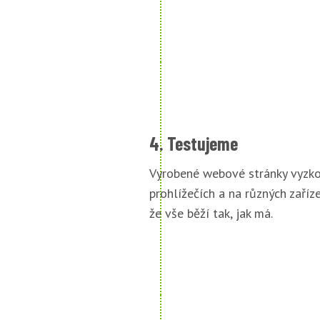
4. Testujeme
Vyrobené webové stránky vyzko
prohlížečích a na různých zařízen
že vše běží tak, jak má.