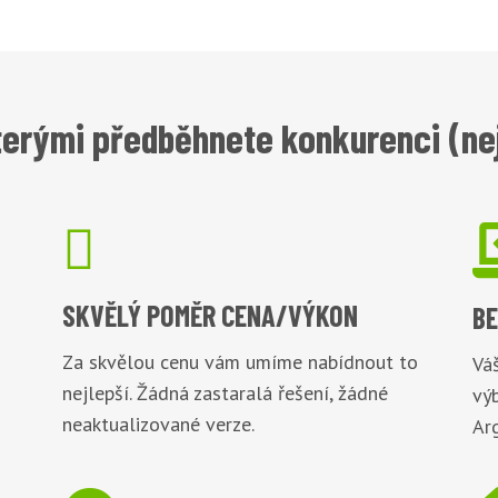
terými předběhnete konkurenci (nej

SKVĚLÝ POMĚR
CENA/VÝKON
B
Za skvělou cenu vám umíme nabídnout to
Váš
nejlepší. Žádná zastaralá řešení, žádné
vý
neaktualizované verze.
Arg