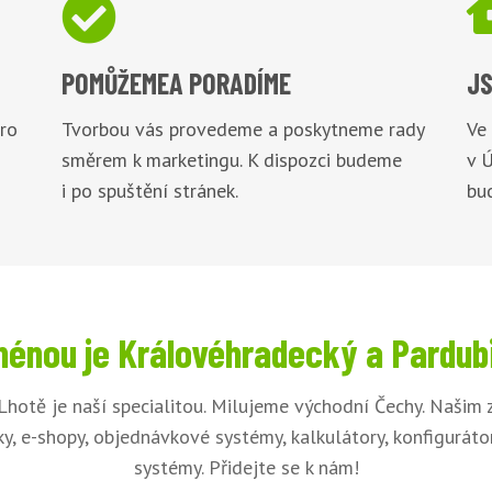

POMŮŽEME
A PORADÍME
JS
pro
Tvorbou vás provedeme a poskytneme rady
Ve
směrem k marketingu. K dispozci budeme
v 
i po spuštění stránek.
bu
énou je Královéhradecký a Pardub
Lhotě je naší specialitou. Milujeme východní Čechy. Naši
y, e-shopy, objednávkové systémy, kalkulátory, konfigurát
systémy. Přidejte se k nám!