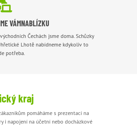

ME VÁM
NABLÍZKU
 východních Čechách jsme doma. Schůzky
Úhřetické Lhotě nabídneme kdykoliv to
de potřeba.
ický kraj
m zákazníkům pomáháme s prezentací na
ory i napojení na účetní nebo docházkové