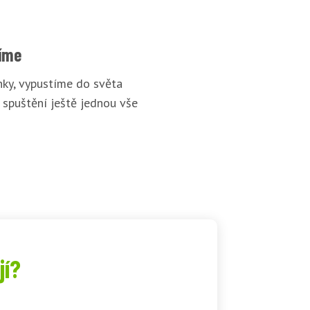
íme
ky, vypustíme do světa
 spuštění ještě jednou vše
jí?