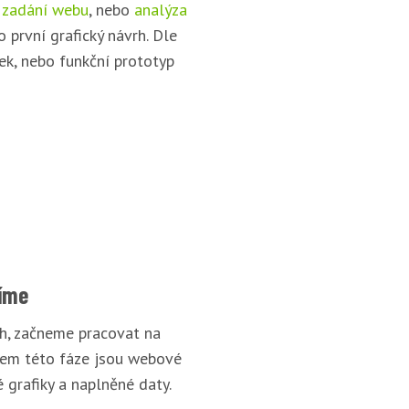
 zadání webu
, nebo
analýza
o první grafický návrh. Dle
ek, nebo funkční prototyp
íme
rh, začneme pracovat na
pem této fáze jsou webové
 grafiky a naplněné daty.