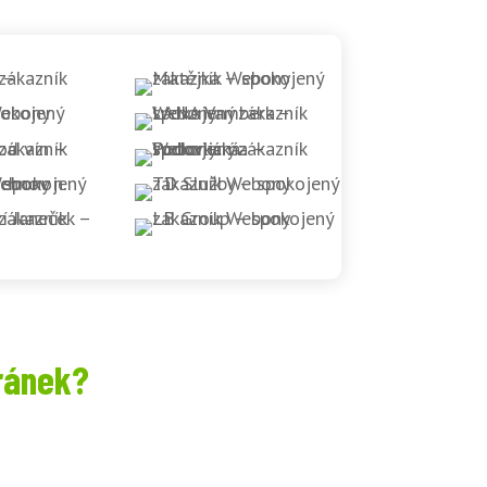
ránek?