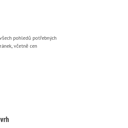
 všech pohledů potřebných
ránek, včetně cen
ávrh