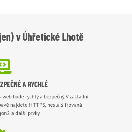
en) v Úhřetické Lhotě

EZPEČNÉ
A RYCHLÉ
 web bude rychlý a bezpečný. V základní
bavě najdete HTTPS, hesla šifrovaná
on2 a další prvky.