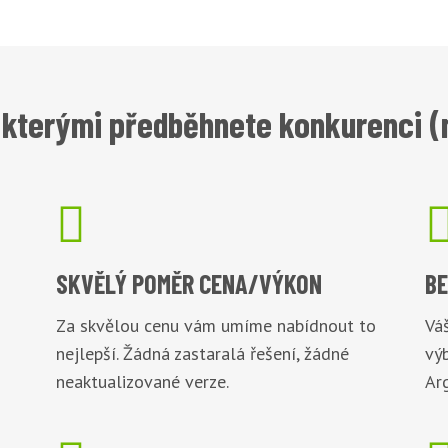
kterými předběhnete konkurenci (n

SKVĚLÝ POMĚR
CENA/VÝKON
B
Za skvělou cenu vám umíme nabídnout to
Váš
nejlepší. Žádná zastaralá řešení, žádné
vý
neaktualizované verze.
Arg