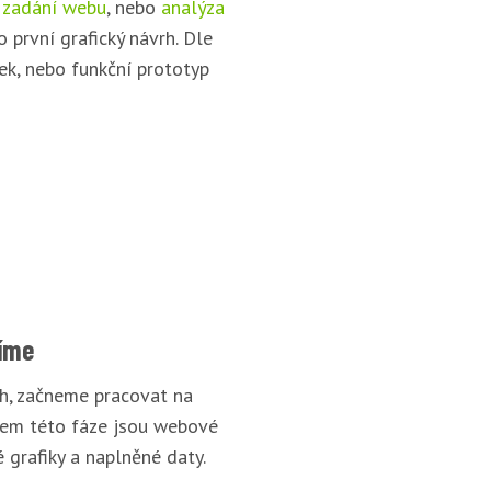
 zadání webu
, nebo
analýza
o první grafický návrh. Dle
ek, nebo funkční prototyp
íme
rh, začneme pracovat na
pem této fáze jsou webové
 grafiky a naplněné daty.