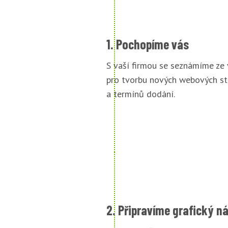
1. Pochopíme vás
S vaší firmou se seznámíme ze
pro tvorbu nových webových st
a termínů dodání.
2. Připravíme grafický n