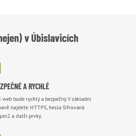
ejen) v Úbislavicích

EZPEČNÉ
A RYCHLÉ
 web bude rychlý a bezpečný. V základní
bavě najdete HTTPS, hesla šifrovaná
on2 a další prvky.