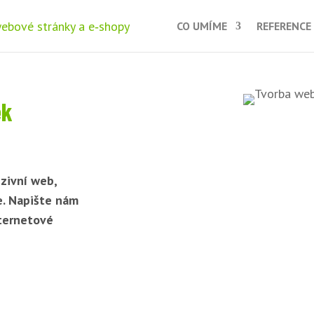
CO UMÍME
REFERENCE
ek
zivní web,
e. Napište nám
nternetové