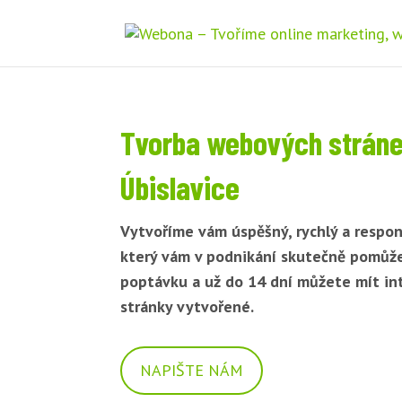
Tvorba webových strán
Úbislavice
Vytvoříme vám úspěšný, rychlý a respon
který vám v podnikání skutečně pomůž
poptávku a už do 14 dní můžete mít i
stránky vytvořené.
NAPIŠTE NÁM