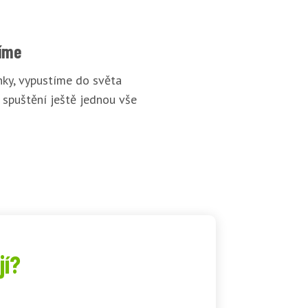
íme
ky, vypustíme do světa
 spuštění ještě jednou vše
jí?