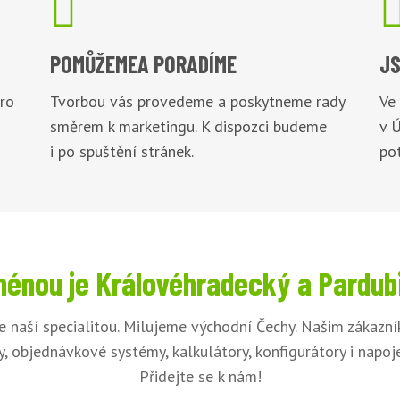

POMŮŽEME
A PORADÍME
JS
pro
Tvorbou vás provedeme a poskytneme rady
Ve
směrem k marketingu. K dispozci budeme
v 
i po spuštění stránek.
pot
énou je Královéhradecký a Pardub
je naší specialitou. Milujeme východní Čechy. Našim zákazn
, objednávkové systémy, kalkulátory, konfigurátory i napo
Přidejte se k nám!