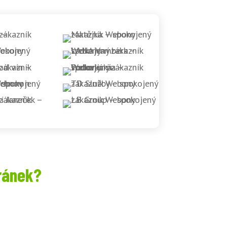
ránek?