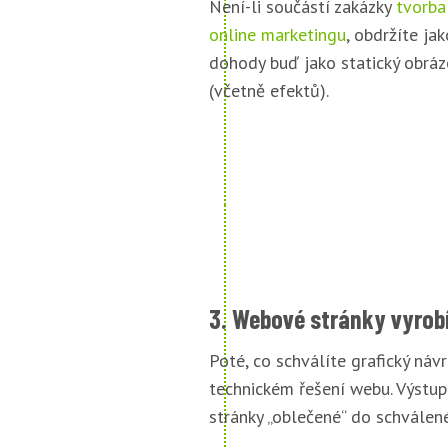
Není-li součástí zakázky
tvorba
online marketingu
, obdržíte jak
dohody buď jako statický obráz
(včetně efektů).
3. Webové stránky vyrob
Poté, co schválíte grafický náv
technickém řešení webu. Výstu
stránky „oblečené“ do schválené