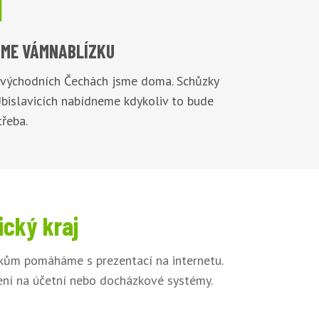

ME VÁM
NABLÍZKU
 východních Čechách jsme doma. Schůzky
Úbislavicích nabídneme kdykoliv to bude
řeba.
ický kraj
íkům pomáháme s prezentací na internetu.
jení na účetní nebo docházkové systémy.