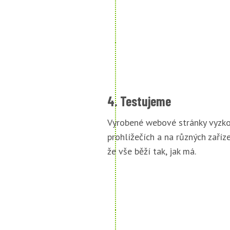
4. Testujeme
Vyrobené webové stránky vyzko
prohlížečích a na různých zařízen
že vše běží tak, jak má.