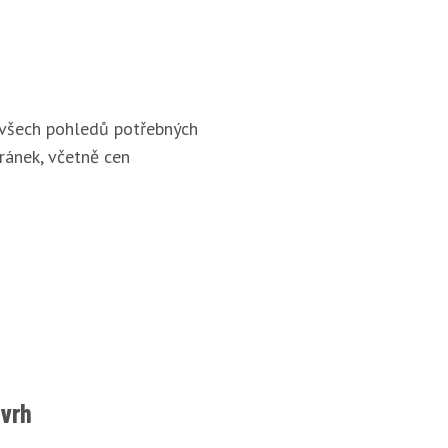
 všech pohledů potřebných
ránek, včetně cen
ávrh