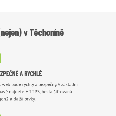
(nejen) v Těchoníně

EZPEČNÉ
A RYCHLÉ
 web bude rychlý a bezpečný. V základní
bavě najdete HTTPS, hesla šifrovaná
on2 a další prvky.