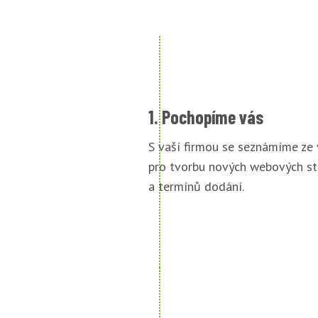
1. Pochopíme vás
S vaší firmou se seznámíme ze
pro tvorbu nových webových st
a termínů dodání.