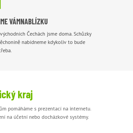

ME VÁM
NABLÍZKU
 východních Čechách jsme doma. Schůzky
Těchoníně nabídneme kdykoliv to bude
řeba.
ický kraj
kům pomáháme s prezentací na internetu.
jení na účetní nebo docházkové systémy.