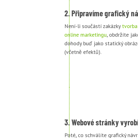
2. Připravíme grafický n
Není-li součástí zakázky
tvorba
online marketingu
, obdržíte jak
dohody buď jako statický obráz
(včetně efektů).
3. Webové stránky vyrob
Poté, co schválíte grafický náv