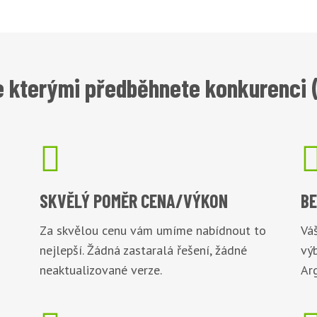
 kterými předběhnete konkurenci 

SKVĚLÝ POMĚR
CENA/VÝKON
B
Za skvělou cenu vám umíme nabídnout to
Váš
nejlepší. Žádná zastaralá řešení, žádné
vý
neaktualizované verze.
Arg