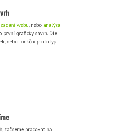
ávrh
 zadání webu
, nebo
analýza
o první grafický návrh. Dle
ek, nebo funkční prototyp
íme
rh, začneme pracovat na