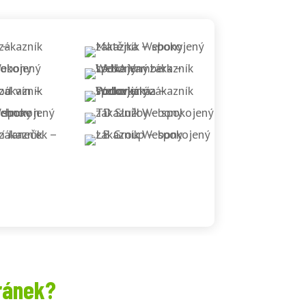
ránek?