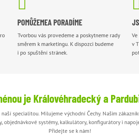

POMŮŽEME
A PORADÍME
JS
pro
Tvorbou vás provedeme a poskytneme rady
Ve
směrem k marketingu. K dispozci budeme
v 
i po spuštění stránek.
pot
énou je Královéhradecký a Pardub
 naší specialitou. Milujeme východní Čechy. Našim zákazní
, objednávkové systémy, kalkulátory, konfigurátory i napo
Přidejte se k nám!