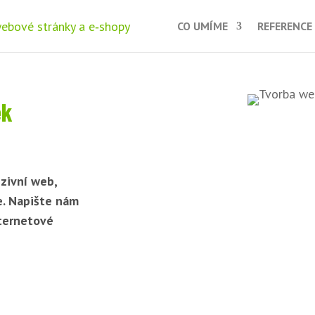
CO UMÍME
REFERENCE
ek
zivní web,
e. Napište nám
nternetové