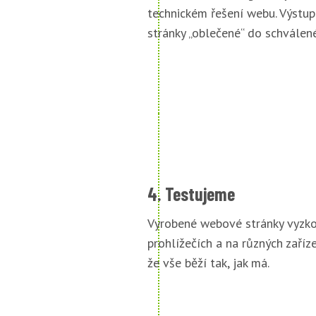
technickém řešení webu. Výstu
stránky „oblečené“ do schválené
4. Testujeme
Vyrobené webové stránky vyzko
prohlížečích a na různých zařízen
že vše běží tak, jak má.