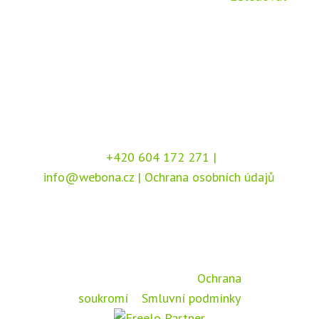
+420 604 172 271
|
info@webona.cz
|
Ochrana osobních údajů
Copyright © 2026 Webona s.r.o., Pod Branou
208, 517 41 Kostelec nad Orlicí
Chráněno službou
reCAPTCHA
, dle podmínek
společnosti Google –
Ochrana
soukromí
a
Smluvní podmínky