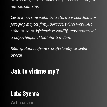
nás neznámého.
Cesta k novému webu byla složitá v koordinaci –
fotograf, majitel firmy, poradce, tvůrci webu. Ale
stálo to za to. Výsledek je zdařilý, reprezentativní
a odpovídající aktuálním trendům.
Rádi spolupracujeme s profesionály ve svém
oboru!“
Jak to vidíme my?
Luba Sychra
Webona s.r.o.