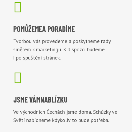

POMŮŽEME
A PORADÍME
Tvorbou vás provedeme a poskytneme rady
směrem k marketingu. K dispozci budeme
i po spuštění stránek.

JSME VÁM
NABLÍZKU
Ve východních Čechách jsme doma. Schůzky ve
Světí nabídneme kdykoliv to bude potřeba.