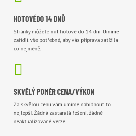
HOTOVÉ
DO 14 DNŮ
Stránky můžete mít hotové do 14 dní. Umíme
zařídit vše potřebné, aby vás příprava zatížila
co nejméně.

SKVĚLÝ POMĚR
CENA/VÝKON
Za skvělou cenu vám umíme nabídnout to
nejlepší. Žádná zastaralá řešení, žádné
neaktualizované verze.