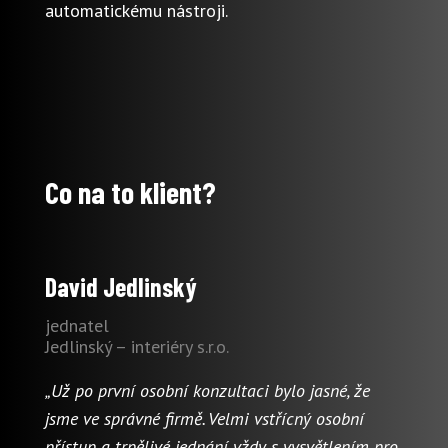
automatickému nástroji.
Co na to klient?
David Jedlinský
jednatel
Jedlinský – interiéry s.r.o.
„Už po první osobní konzultaci bylo jasné, že
jsme ve správné firmě. Velmi vstřícný osobní
přístup a trpělivé jednání vždy s vysvětlením pro