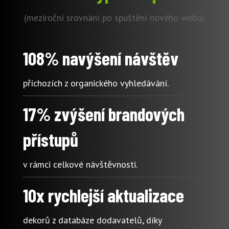
(meziroční srovnání po spuštění nového webu)
108% navýšení návštěv
příchozích z organického vyhledávání.
17% zvýšení brandových
přístupů
v rámci celkové návštěvnosti.
10x rychlejší aktualizace
dekorů z databáze dodavatelů, díky