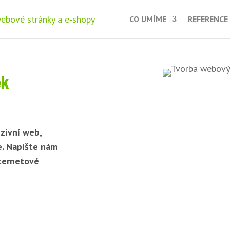
CO UMÍME
REFERENCE
ek
zivní web,
e. Napište nám
nternetové