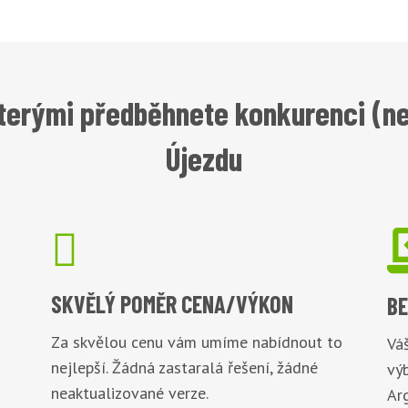
terými předběhnete konkurenci (n
Újezdu

SKVĚLÝ POMĚR
CENA/VÝKON
B
Za skvělou cenu vám umíme nabídnout to
Váš
nejlepší. Žádná zastaralá řešení, žádné
vý
neaktualizované verze.
Arg