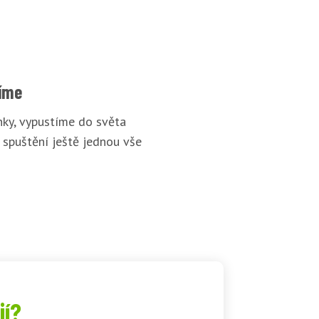
íme
ky, vypustíme do světa
 spuštění ještě jednou vše
jí?