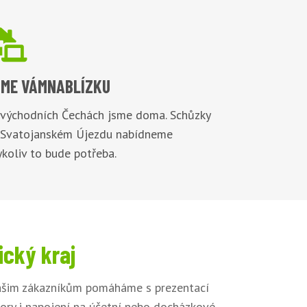

ME VÁM
NABLÍZKU
 východních Čechách jsme doma. Schůzky
 Svatojanském Újezdu nabídneme
koliv to bude potřeba.
ický kraj
Našim zákazníkům pomáháme s prezentací
tory i napojení na účetní nebo docházkové