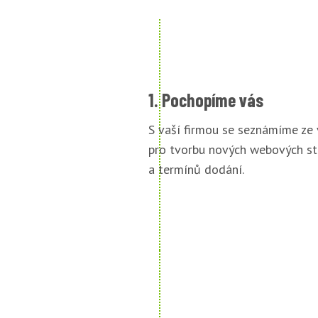
1. Pochopíme vás
S vaší firmou se seznámíme ze
pro tvorbu nových webových st
a termínů dodání.