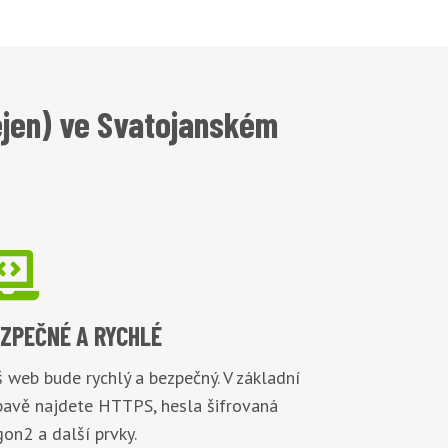
ejen) ve Svatojanském

EZPEČNÉ
A RYCHLÉ
 web bude rychlý a bezpečný. V základní
bavě najdete HTTPS, hesla šifrovaná
on2 a další prvky.