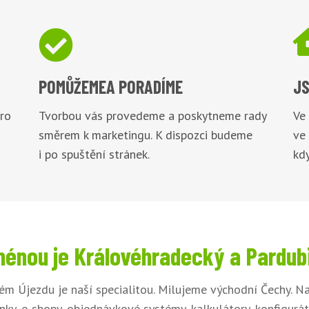

POMŮŽEME
A PORADÍME
JS
pro
Tvorbou vás provedeme a poskytneme rady
Ve
směrem k marketingu. K dispozci budeme
ve
i po spuštění stránek.
kdy
énou je Královéhradecký a Pardub
ém Újezdu je naší specialitou. Milujeme východní Čechy. 
nky, e-shopy, objednávkové systémy, kalkulátory, konfigurá