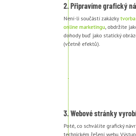
2. Připravíme grafický n
Není-li součástí zakázky
tvorba
online marketingu
, obdržíte jak
dohody buď jako statický obráz
(včetně efektů).
3. Webové stránky vyrob
Poté, co schválíte grafický náv
technickém řešení webu. Výstu