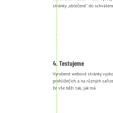
stránky „oblečené“ do schválené
4. Testujeme
Vyrobené webové stránky vyzko
prohlížečích a na různých zařízen
že vše běží tak, jak má.