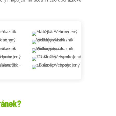
ránek?