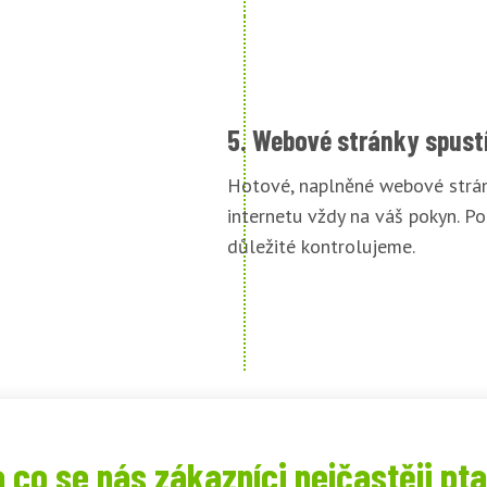
5. Webové stránky spust
Hotové, naplněné webové strán
internetu vždy na váš pokyn. Po
důležité kontrolujeme.
 co se nás zákazníci nejčastěji pta