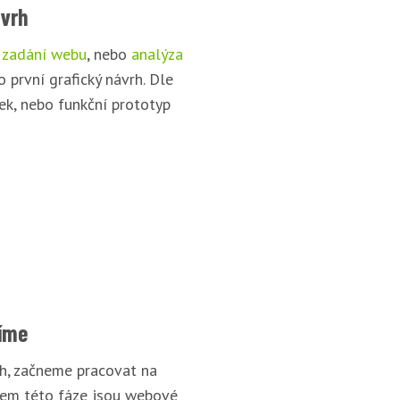
ávrh
 zadání webu
, nebo
analýza
o první grafický návrh. Dle
ek, nebo funkční prototyp
íme
rh, začneme pracovat na
pem této fáze jsou webové