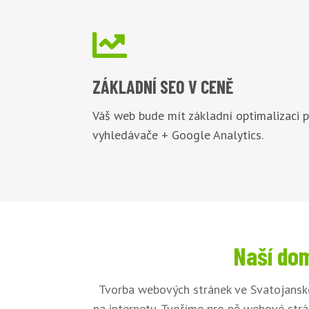

ZÁKLADNÍ
SEO V CENĚ
Váš web bude mít základní optimalizaci 
vyhledávače + Google Analytics.
Naší dom
Tvorba webových stránek ve Svatojansk
na internetu. Tvoříme pro ně webové strá