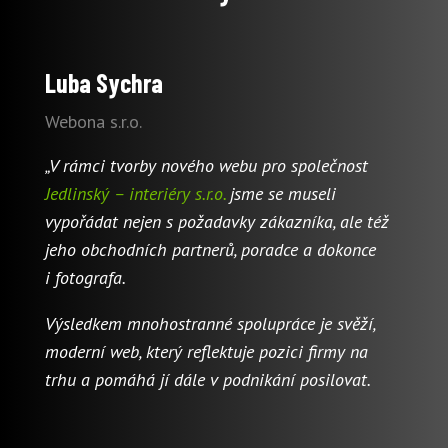
Luba Sychra
Webona s.r.o.
„V rámci tvorby nového webu pro společnost
Jedlinský – interiéry s.r.o.
jsme se museli
vypořádat nejen s požadavky zákazníka, ale též
jeho obchodních partnerů, poradce a dokonce
i fotografa.
Výsledkem mnohostranné spolupráce je svěží,
moderní web, který reflektuje pozici firmy na
trhu a pomáhá jí dále v podnikání posilovat.