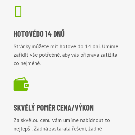

HOTOVÉ
DO 14 DNŮ
Stránky můžete mít hotové do 14 dní. Umíme
zařídit vše potřebné, aby vás příprava zatížila
co nejméně.

SKVĚLÝ POMĚR
CENA/VÝKON
Za skvělou cenu vám umíme nabídnout to
nejlepší. Žádná zastaralá řešení, žádné