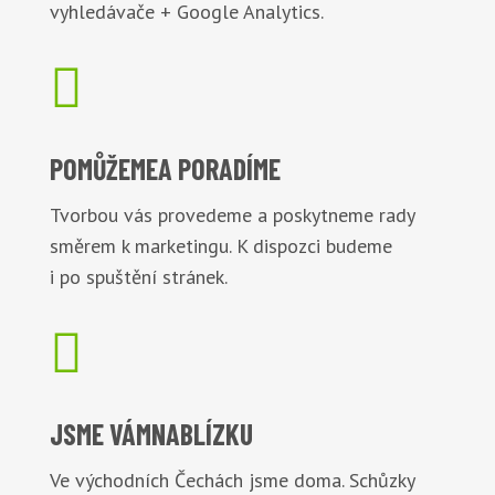
vyhledávače + Google Analytics.

POMŮŽEME
A PORADÍME
Tvorbou vás provedeme a poskytneme rady
směrem k marketingu. K dispozci budeme
i po spuštění stránek.

JSME VÁM
NABLÍZKU
Ve východních Čechách jsme doma. Schůzky