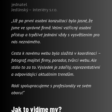
jednatel
Jedlinský – interiéry s.r.o.
„Už po první osobní konzultaci bylo jasné, že
jsme ve správné firmě. Velmi vstřícný osobní
přístup a trpělivé jednání vždy s vysvětlením pro
nás neznámého.
Cesta k novému webu byla složitá v koordinaci –
fotograf, majitel firmy, poradce, tvůrci webu. Ale
stálo to za to. Výsledek je zdařilý, reprezentativní
a odpovídající aktuálním trendům.
Rádi spolupracujeme s profesionály ve svém
oboru!“
Jak to vidíme my?