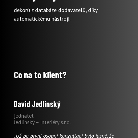
dekorů z databáze dodavatelů, díky
automatickému nástroji.
Co na to klient?
David Jedlinský
jednatel
Jedlinský – interiéry s.r.o.
„Už po první osobní konzultaci bylo jasné, že