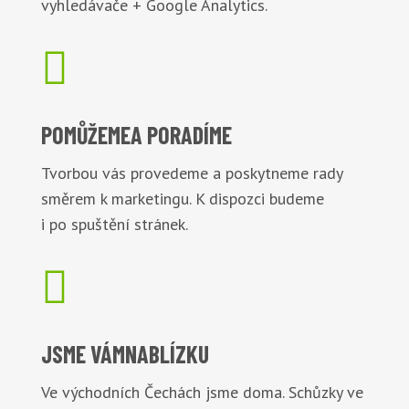
vyhledávače + Google Analytics.

POMŮŽEME
A PORADÍME
Tvorbou vás provedeme a poskytneme rady
směrem k marketingu. K dispozci budeme
i po spuštění stránek.

JSME VÁM
NABLÍZKU
Ve východních Čechách jsme doma. Schůzky ve