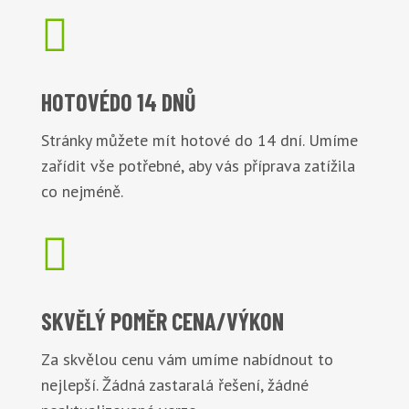

HOTOVÉ
DO 14 DNŮ
Stránky můžete mít hotové do 14 dní. Umíme
zařídit vše potřebné, aby vás příprava zatížila
co nejméně.

SKVĚLÝ POMĚR
CENA/VÝKON
Za skvělou cenu vám umíme nabídnout to
nejlepší. Žádná zastaralá řešení, žádné