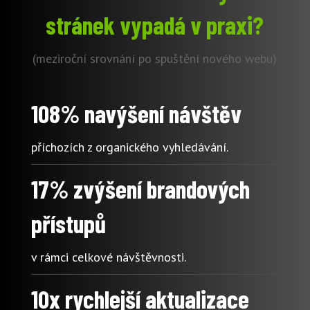
stránek vypadá v praxi?
(meziroční srovnání po spuštění nového webu)
108% navýšení návštěv
příchozích z organického vyhledávání.
17% zvýšení brandových
přístupů
v rámci celkové návštěvnosti.
10x rychlejší aktualizace