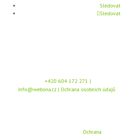
Sledovat
Sledovat
+420 604 172 271
|
info@webona.cz
|
Ochrana osobních údajů
Copyright © 2026 Webona s.r.o., Pod Branou
208, 517 41 Kostelec nad Orlicí
Chráněno službou
reCAPTCHA
, dle podmínek
společnosti Google –
Ochrana