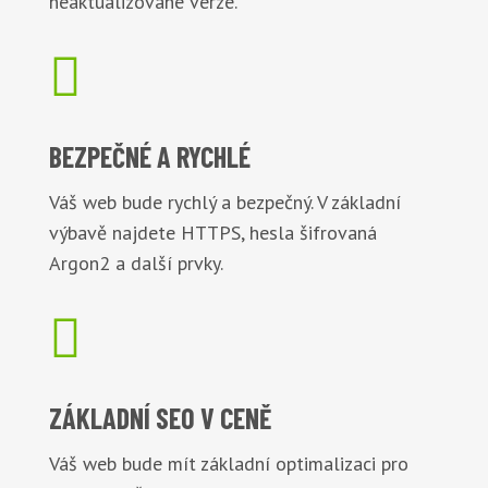
neaktualizované verze.

BEZPEČNÉ
A RYCHLÉ
Váš web bude rychlý a bezpečný. V základní
výbavě najdete HTTPS, hesla šifrovaná
Argon2 a další prvky.

ZÁKLADNÍ
SEO V CENĚ
Váš web bude mít základní optimalizaci pro