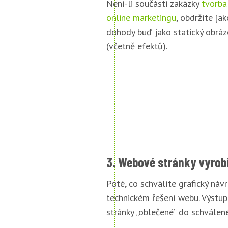
Není-li součástí zakázky
tvorba
online marketingu
, obdržíte jak
dohody buď jako statický obráz
(včetně efektů).
3. Webové stránky vyrob
Poté, co schválíte grafický náv
technickém řešení webu. Výstu
stránky „oblečené“ do schválené