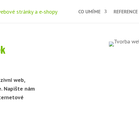
CO UMÍME
REFERENCE
ek
zivní web,
e. Napište nám
nternetové