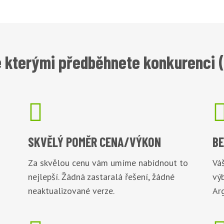
 kterými předběhnete konkurenci (

SKVĚLÝ POMĚR
CENA/VÝKON
B
Za skvělou cenu vám umíme nabídnout to
Váš
nejlepší. Žádná zastaralá řešení, žádné
vý
neaktualizované verze.
Arg