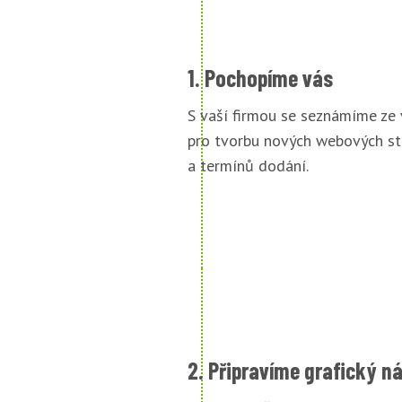
1. Pochopíme vás
S vaší firmou se seznámíme ze
pro tvorbu nových webových st
a termínů dodání.
2. Připravíme grafický n