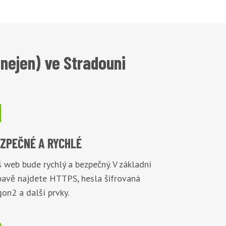
nejen) ve Stradouni

EZPEČNÉ
A RYCHLÉ
 web bude rychlý a bezpečný. V základní
bavě najdete HTTPS, hesla šifrovaná
on2 a další prvky.