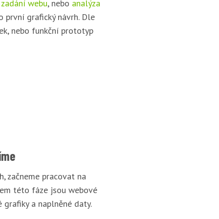
 zadání webu
, nebo
analýza
o první grafický návrh. Dle
ek, nebo funkční prototyp
íme
rh, začneme pracovat na
pem této fáze jsou webové
 grafiky a naplněné daty.