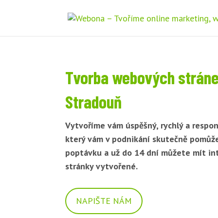
Tvorba webových strán
Stradouň
Vytvoříme vám úspěšný, rychlý a respon
který vám v podnikání skutečně pomůž
poptávku a už do 14 dní můžete mít i
stránky vytvořené.
NAPIŠTE NÁM