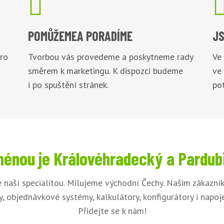

POMŮŽEME
A PORADÍME
JS
pro
Tvorbou vás provedeme a poskytneme rady
Ve
směrem k marketingu. K dispozci budeme
ve
i po spuštění stránek.
pot
énou je Královéhradecký a Pardub
 naší specialitou. Milujeme východní Čechy. Našim zákazn
, objednávkové systémy, kalkulátory, konfigurátory i napo
Přidejte se k nám!