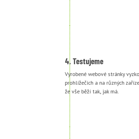
4. Testujeme
Vyrobené webové stránky vyzko
prohlížečích a na různých zařízen
že vše běží tak, jak má.