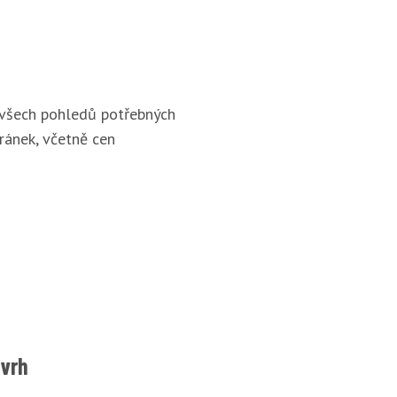
 všech pohledů potřebných
ránek, včetně cen
ávrh