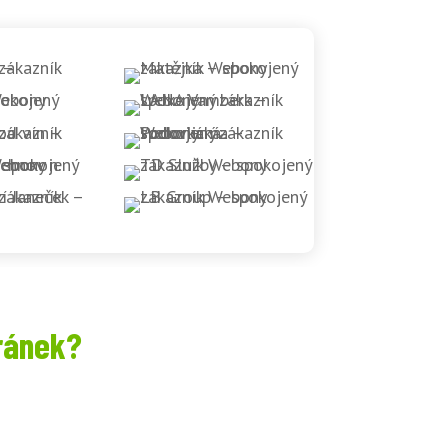
ránek?