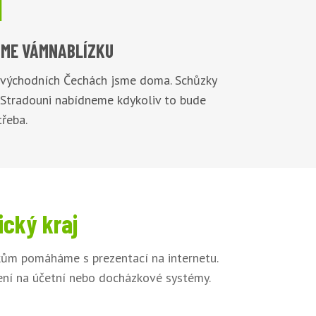

ME VÁM
NABLÍZKU
 východních Čechách jsme doma. Schůzky
 Stradouni nabídneme kdykoliv to bude
řeba.
ický kraj
íkům pomáháme s prezentací na internetu.
jení na účetní nebo docházkové systémy.