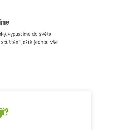
íme
ky, vypustíme do světa
 spuštění ještě jednou vše
jí?