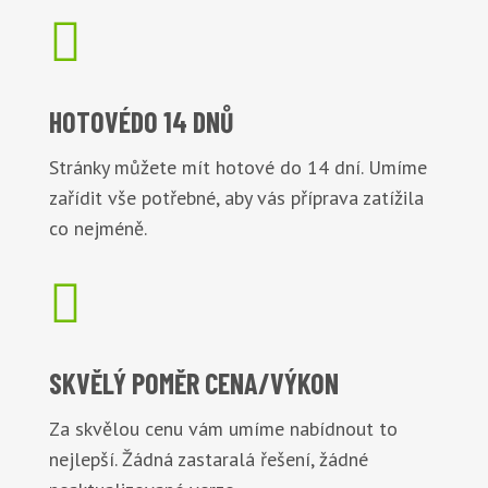

HOTOVÉ
DO 14 DNŮ
Stránky můžete mít hotové do 14 dní. Umíme
zařídit vše potřebné, aby vás příprava zatížila
co nejméně.

SKVĚLÝ POMĚR
CENA/VÝKON
Za skvělou cenu vám umíme nabídnout to
nejlepší. Žádná zastaralá řešení, žádné