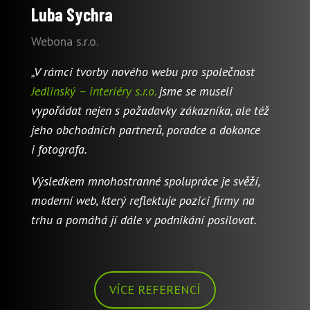
Luba Sychra
Webona s.r.o.
„V rámci tvorby nového webu pro společnost
Jedlinský – interiéry s.r.o.
jsme se museli
vypořádat nejen s požadavky zákazníka, ale též
jeho obchodních partnerů, poradce a dokonce
i fotografa.
Výsledkem mnohostranné spolupráce je svěží,
moderní web, který reflektuje pozici firmy na
trhu a pomáhá jí dále v podnikání posilovat.
VÍCE REFERENCÍ