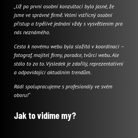
„Už po první osobní konzultaci bylo jasné, že
jsme ve správné firmě. Velmi vstřícný osobní
přístup a trpělivé jednání vždy s vysvětlením pro
nás neznámého.
Cesta k novému webu byla složitá v koordinaci –
fotograf, majitel firmy, poradce, tvůrci webu. Ale
stálo to za to. Výsledek je zdařilý, reprezentativní
a odpovídající aktuálním trendům.
Rádi spolupracujeme s profesionály ve svém
oboru!“
Jak to vidíme my?