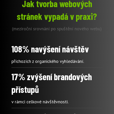
Jak tvorba webových
stránek vypadá v praxi?
(meziroční srovnání po spuštění nového webu)
108% navýšení návštěv
příchozích z organického vyhledávání.
17% zvýšení brandových
přístupů
v rámci celkové návštěvnosti.