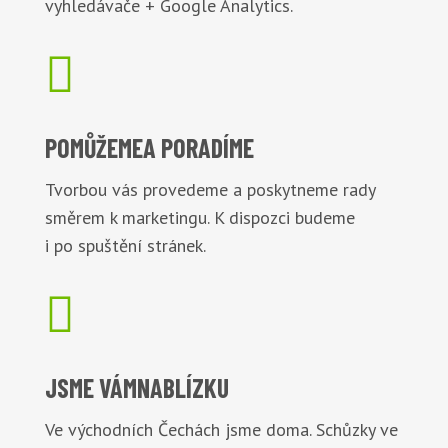
vyhledávače + Google Analytics.

POMŮŽEME
A PORADÍME
Tvorbou vás provedeme a poskytneme rady
směrem k marketingu. K dispozci budeme
i po spuštění stránek.

JSME VÁM
NABLÍZKU
Ve východních Čechách jsme doma. Schůzky ve