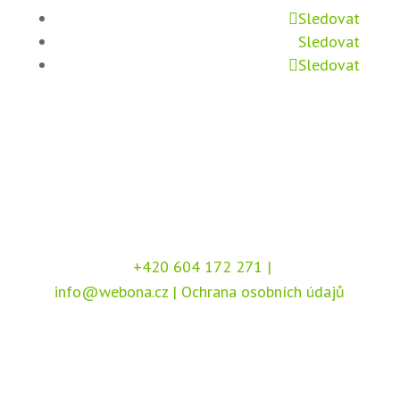
Sledovat
Sledovat
Sledovat
+420 604 172 271
|
info@webona.cz
|
Ochrana osobních údajů
Copyright © 2026 Webona s.r.o., Pod Branou
208, 517 41 Kostelec nad Orlicí
Chráněno službou
reCAPTCHA
, dle podmínek