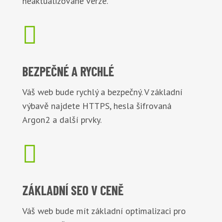
neaktualizované verze.

BEZPEČNÉ
A RYCHLÉ
Váš web bude rychlý a bezpečný. V základní
výbavě najdete HTTPS, hesla šifrovaná
Argon2 a další prvky.

ZÁKLADNÍ
SEO V CENĚ
Váš web bude mít základní optimalizaci pro