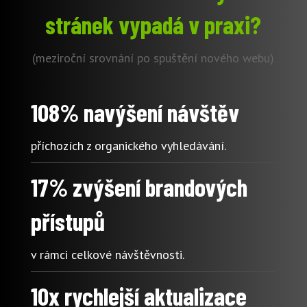
stránek vypadá v praxi?
(meziroční srovnání po spuštění nového webu)
108% navýšení návštěv
příchozích z organického vyhledávání.
17% zvýšení brandových
přístupů
v rámci celkové návštěvnosti.
10x rychlejší aktualizace