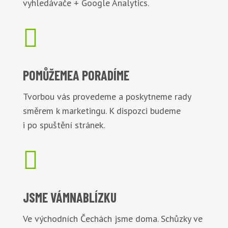
vyhledávače + Google Analytics.

POMŮŽEME
A PORADÍME
Tvorbou vás provedeme a poskytneme rady
směrem k marketingu. K dispozci budeme
i po spuštění stránek.

JSME VÁM
NABLÍZKU
Ve východních Čechách jsme doma. Schůzky ve