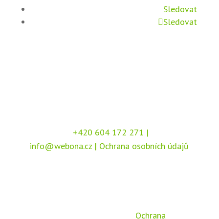
Sledovat
Sledovat
+420 604 172 271
|
info@webona.cz
|
Ochrana osobních údajů
Copyright © 2026 Webona s.r.o., Pod Branou
208, 517 41 Kostelec nad Orlicí
Chráněno službou
reCAPTCHA
, dle podmínek
společnosti Google –
Ochrana