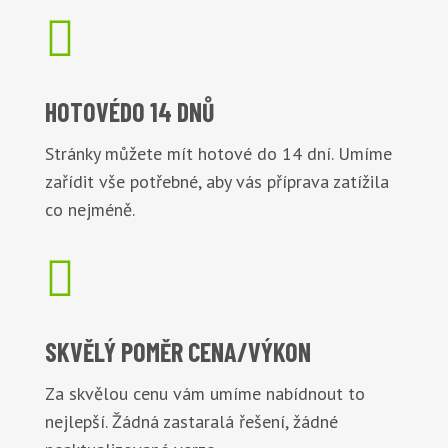

HOTOVÉ
DO 14 DNŮ
Stránky můžete mít hotové do 14 dní. Umíme
zařídit vše potřebné, aby vás příprava zatížila
co nejméně.

SKVĚLÝ POMĚR
CENA/VÝKON
Za skvělou cenu vám umíme nabídnout to
nejlepší. Žádná zastaralá řešení, žádné