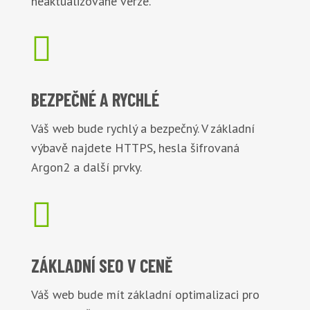
neaktualizované verze.

BEZPEČNÉ
A RYCHLÉ
Váš web bude rychlý a bezpečný. V základní
výbavě najdete HTTPS, hesla šifrovaná
Argon2 a další prvky.

ZÁKLADNÍ
SEO V CENĚ
Váš web bude mít základní optimalizaci pro