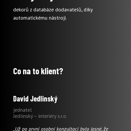
dekorů z databáze dodavatelů, díky
automatickému nástroji.
Co na to klient?
David Jedlinský
jednatel
Jedlinský – interiéry s.r.o.
„Už po první osobní konzultaci bylo jasné, že