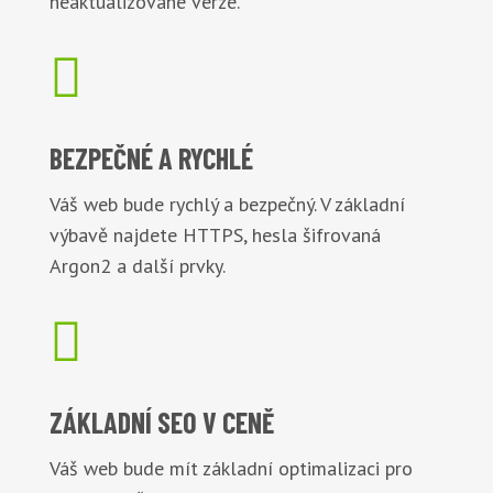
neaktualizované verze.

BEZPEČNÉ
A RYCHLÉ
Váš web bude rychlý a bezpečný. V základní
výbavě najdete HTTPS, hesla šifrovaná
Argon2 a další prvky.

ZÁKLADNÍ
SEO V CENĚ
Váš web bude mít základní optimalizaci pro