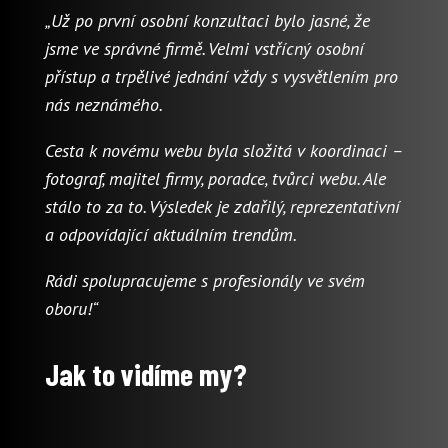
„Už po první osobní konzultaci bylo jasné, že
jsme ve správné firmě. Velmi vstřícný osobní
přístup a trpělivé jednání vždy s vysvětlením pro
nás neznámého.
Cesta k novému webu byla složitá v koordinaci –
fotograf, majitel firmy, poradce, tvůrci webu. Ale
stálo to za to. Výsledek je zdařilý, reprezentativní
a odpovídající aktuálním trendům.
Rádi spolupracujeme s profesionály ve svém
oboru!“
Jak to vidíme my?