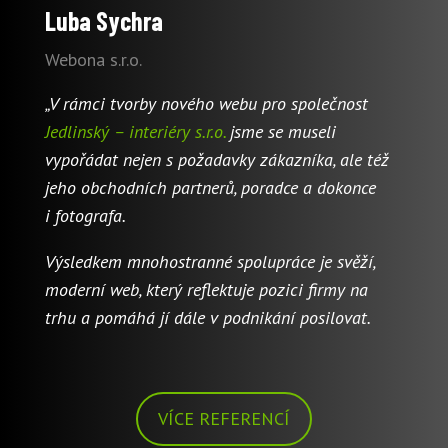
Luba Sychra
Webona s.r.o.
„V rámci tvorby nového webu pro společnost
Jedlinský – interiéry s.r.o.
jsme se museli
vypořádat nejen s požadavky zákazníka, ale též
jeho obchodních partnerů, poradce a dokonce
i fotografa.
Výsledkem mnohostranné spolupráce je svěží,
moderní web, který reflektuje pozici firmy na
trhu a pomáhá jí dále v podnikání posilovat.
VÍCE REFERENCÍ