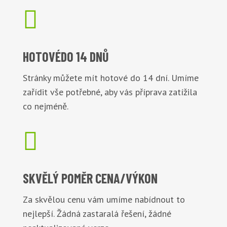

HOTOVÉ
DO 14 DNŮ
Stránky můžete mít hotové do 14 dní. Umíme
zařídit vše potřebné, aby vás příprava zatížila
co nejméně.

SKVĚLÝ POMĚR
CENA/VÝKON
Za skvělou cenu vám umíme nabídnout to
nejlepší. Žádná zastaralá řešení, žádné