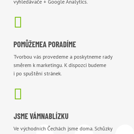
vyhledávače + Google Analytics.

POMŮŽEME
A PORADÍME
Tvorbou vás provedeme a poskytneme rady
směrem k marketingu. K dispozci budeme
i po spuštění stránek.

JSME VÁM
NABLÍZKU
Ve východních Čechách jsme doma. Schůzky