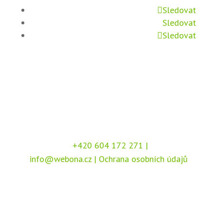
Sledovat
Sledovat
Sledovat
+420 604 172 271
|
info@webona.cz
|
Ochrana osobních údajů
Copyright © 2026 Webona s.r.o., Pod Branou
208, 517 41 Kostelec nad Orlicí
Chráněno službou
reCAPTCHA
, dle podmínek