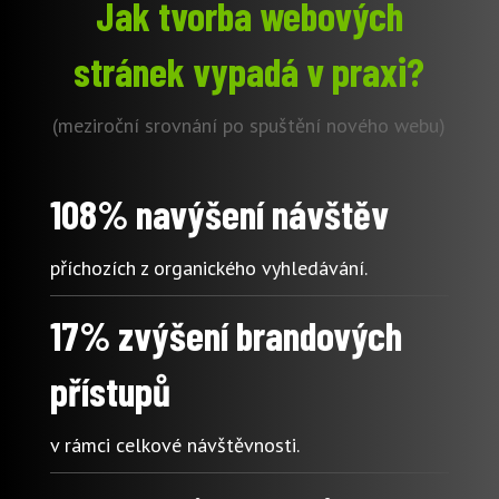
Jak tvorba webových
stránek vypadá v praxi?
(meziroční srovnání po spuštění nového webu)
108% navýšení návštěv
příchozích z organického vyhledávání.
17% zvýšení brandových
přístupů
v rámci celkové návštěvnosti.