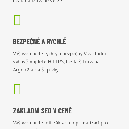
neaktualizované verze.

BEZPEČNÉ
A RYCHLÉ
Váš web bude rychlý a bezpečný. V základní
výbavě najdete HTTPS, hesla šifrovaná
Argon2 a další prvky.

ZÁKLADNÍ
SEO V CENĚ
Váš web bude mít základní optimalizaci pro