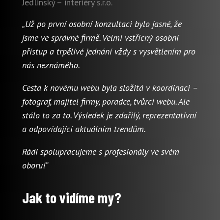
Jedlinský – interiéry s.r.o.
„Už po první osobní konzultaci bylo jasné, že
jsme ve správné firmě. Velmi vstřícný osobní
přístup a trpělivé jednání vždy s vysvětlením pro
nás neznámého.
Cesta k novému webu byla složitá v koordinaci –
fotograf, majitel firmy, poradce, tvůrci webu. Ale
stálo to za to. Výsledek je zdařilý, reprezentativní
a odpovídající aktuálním trendům.
Rádi spolupracujeme s profesionály ve svém
oboru!“
Jak to vidíme my?