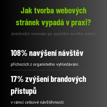
Jak tvorba webových
stránek vypadá v praxi?
(meziroční srovnání po spuštění nového webu)
108% navýšení návštěv
příchozích z organického vyhledávání.
17% zvýšení brandových
přístupů
v rámci celkové návštěvnosti.