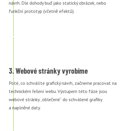
návrh. Dle dohody buď jako statický obrázek, nebo
funkční prototyp (včetně efektů).
3. Webové stránky vyrobíme
Poté, co schválíte grafický návrh, začneme pracovat na
technickém řešení webu. Výstupem této fáze jsou
webové stránky „oblečené“ do schválené grafiky
a naplněné daty.