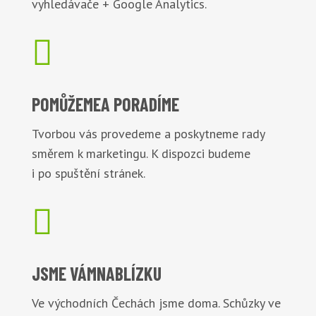
vyhledávače + Google Analytics.

POMŮŽEME
A PORADÍME
Tvorbou vás provedeme a poskytneme rady
směrem k marketingu. K dispozci budeme
i po spuštění stránek.

JSME VÁM
NABLÍZKU
Ve východních Čechách jsme doma. Schůzky ve