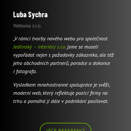
Luba Sychra
Webona s.r.o.
„V rámci tvorby nového webu pro společnost
Jedlinský – interiéry s.r.o.
jsme se museli
vypořádat nejen s požadavky zákazníka, ale též
jeho obchodních partnerů, poradce a dokonce
i fotografa.
Výsledkem mnohostranné spolupráce je svěží,
moderní web, který reflektuje pozici firmy na
trhu a pomáhá jí dále v podnikání posilovat.
VÍCE REFERENCÍ