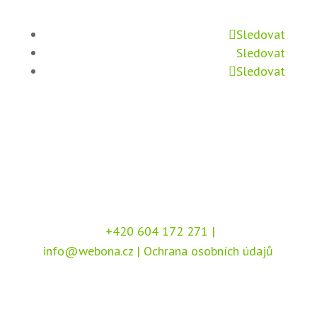
Sledovat
Sledovat
Sledovat
+420 604 172 271
|
info@webona.cz
|
Ochrana osobních údajů
Copyright © 2026 Webona s.r.o., Pod Branou
208, 517 41 Kostelec nad Orlicí