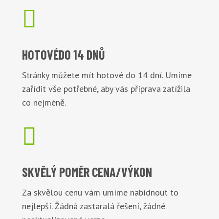

HOTOVÉ
DO 14 DNŮ
Stránky můžete mít hotové do 14 dní. Umíme
zařídit vše potřebné, aby vás příprava zatížila
co nejméně.

SKVĚLÝ POMĚR
CENA/VÝKON
Za skvělou cenu vám umíme nabídnout to
nejlepší. Žádná zastaralá řešení, žádné