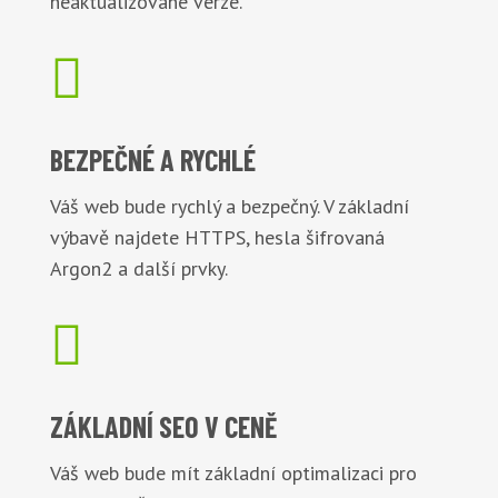
neaktualizované verze.

BEZPEČNÉ
A RYCHLÉ
Váš web bude rychlý a bezpečný. V základní
výbavě najdete HTTPS, hesla šifrovaná
Argon2 a další prvky.

ZÁKLADNÍ
SEO V CENĚ
Váš web bude mít základní optimalizaci pro