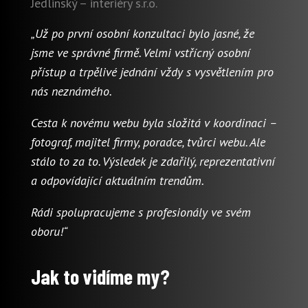
Jedlinský – interiéry s.r.o.
„Už po první osobní konzultaci bylo jasné, že
jsme ve správné firmě. Velmi vstřícný osobní
přístup a trpělivé jednání vždy s vysvětlením pro
nás neznámého.
Cesta k novému webu byla složitá v koordinaci –
fotograf, majitel firmy, poradce, tvůrci webu. Ale
stálo to za to. Výsledek je zdařilý, reprezentativní
a odpovídající aktuálním trendům.
Rádi spolupracujeme s profesionály ve svém
oboru!“
Jak to vidíme my?