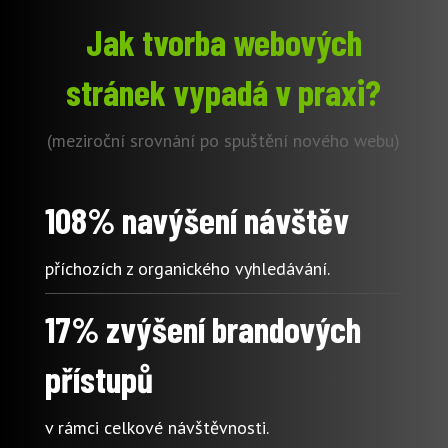
Jak tvorba webových
stránek vypadá v praxi?
(meziroční srovnání po spuštění nového webu)
108% navýšení návštěv
příchozích z organického vyhledávání.
17% zvýšení brandových
přístupů
v rámci celkové návštěvnosti.