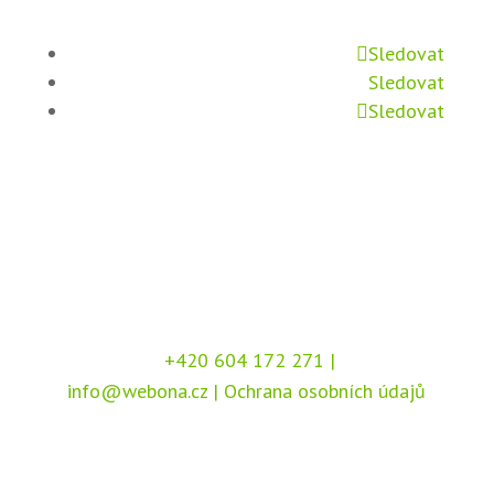
Sledovat
Sledovat
Sledovat
+420 604 172 271
|
info@webona.cz
|
Ochrana osobních údajů
Copyright © 2026 Webona s.r.o., Pod Branou
208, 517 41 Kostelec nad Orlicí