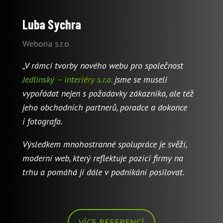
Luba Sychra
Webona s.r.o.
„V rámci tvorby nového webu pro společnost
Jedlinský – interiéry s.r.o.
jsme se museli
vypořádat nejen s požadavky zákazníka, ale též
jeho obchodních partnerů, poradce a dokonce
i fotografa.
Výsledkem mnohostranné spolupráce je svěží,
moderní web, který reflektuje pozici firmy na
trhu a pomáhá jí dále v podnikání posilovat.
VÍCE REFERENCÍ