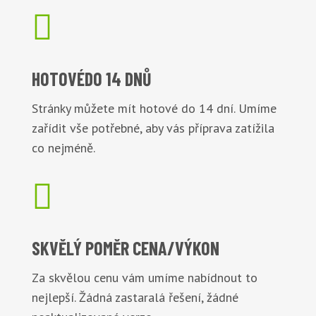

HOTOVÉ
DO 14 DNŮ
Stránky můžete mít hotové do 14 dní. Umíme
zařídit vše potřebné, aby vás příprava zatížila
co nejméně.

SKVĚLÝ POMĚR
CENA/VÝKON
Za skvělou cenu vám umíme nabídnout to
nejlepší. Žádná zastaralá řešení, žádné