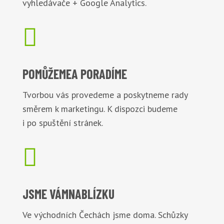
vyhledávače + Google Analytics.

POMŮŽEME
A PORADÍME
Tvorbou vás provedeme a poskytneme rady
směrem k marketingu. K dispozci budeme
i po spuštění stránek.

JSME VÁM
NABLÍZKU
Ve východních Čechách jsme doma. Schůzky