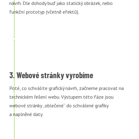
návrh. Dle dohody buď jako statický obrázek, nebo
funkční prototyp (včetně efektů).
3. Webové stránky vyrobíme
Poté, co schválíte grafický návrh, začneme pracovat na
technickém řešení webu. Výstupem této fáze jsou
webové stránky „oblečené“ do schválené grafiky
a naplněné daty.