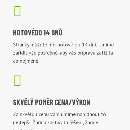

HOTOVÉ
DO 14 DNŮ
Stránky můžete mít hotové do 14 dní. Umíme
zařídit vše potřebné, aby vás příprava zatížila
co nejméně.

SKVĚLÝ POMĚR
CENA/VÝKON
Za skvělou cenu vám umíme nabídnout to
nejlepší. Žádná zastaralá řešení, žádné