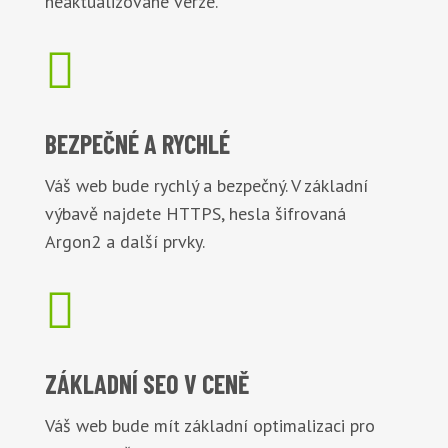
neaktualizované verze.

BEZPEČNÉ
A RYCHLÉ
Váš web bude rychlý a bezpečný. V základní
výbavě najdete HTTPS, hesla šifrovaná
Argon2 a další prvky.

ZÁKLADNÍ
SEO V CENĚ
Váš web bude mít základní optimalizaci pro