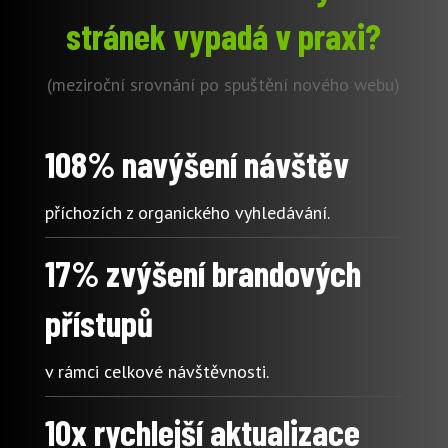
stránek vypadá v praxi?
(meziroční srovnání po spuštění nového webu)
108% navýšení návštěv
příchozích z organického vyhledávání.
17% zvýšení brandových
přístupů
v rámci celkové návštěvnosti.
10x rychlejší aktualizace