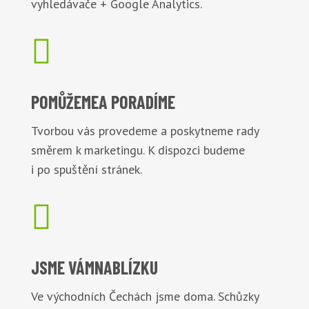
vyhledávače + Google Analytics.

POMŮŽEME
A PORADÍME
Tvorbou vás provedeme a poskytneme rady
směrem k marketingu. K dispozci budeme
i po spuštění stránek.

JSME VÁM
NABLÍZKU
Ve východních Čechách jsme doma. Schůzky