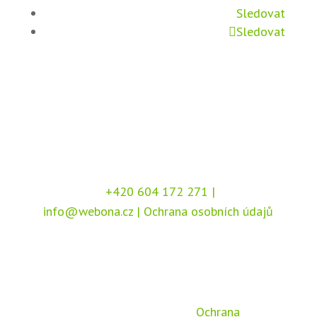
Sledovat
Sledovat
+420 604 172 271
|
info@webona.cz
|
Ochrana osobních údajů
Copyright © 2026 Webona s.r.o., Pod Branou
208, 517 41 Kostelec nad Orlicí
Chráněno službou
reCAPTCHA
, dle podmínek
společnosti Google –
Ochrana