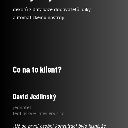
dekorů z databáze dodavatelů, díky
automatickému nástroji.
Co na to klient?
David Jedlinský
jednatel
Jedlinský – interiéry s.r.o.
„Už po první osobní konzultaci bylo jasné, že