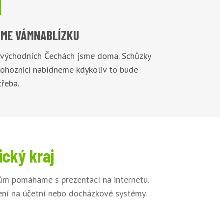

ME VÁM
NABLÍZKU
 východních Čechách jsme doma. Schůzky
Rohoznici nabídneme kdykoliv to bude
řeba.
ický kraj
kům pomáháme s prezentací na internetu.
jení na účetní nebo docházkové systémy.