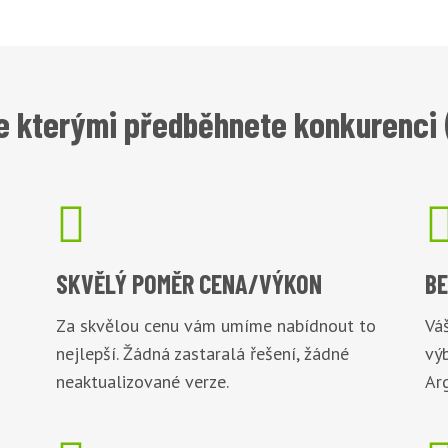
e kterými předběhnete konkurenci (

SKVĚLÝ POMĚR
CENA/VÝKON
B
Za skvělou cenu vám umíme nabídnout to
Váš
nejlepší. Žádná zastaralá řešení, žádné
vý
neaktualizované verze.
Arg