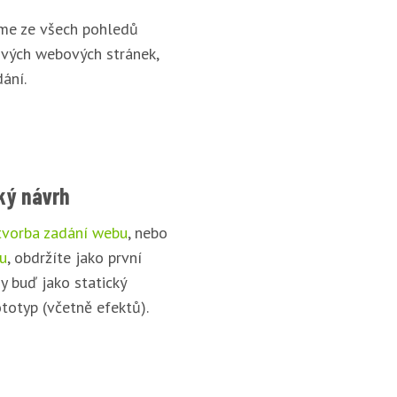
íme ze všech pohledů
ových webových stránek,
ání.
cký návrh
tvorba zadání webu
, nebo
gu
, obdržíte jako první
y buď jako statický
totyp (včetně efektů).