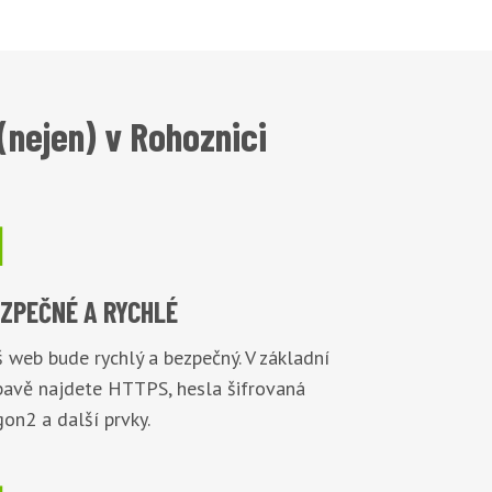
nejen) v Rohoznici

EZPEČNÉ
A RYCHLÉ
 web bude rychlý a bezpečný. V základní
bavě najdete HTTPS, hesla šifrovaná
on2 a další prvky.