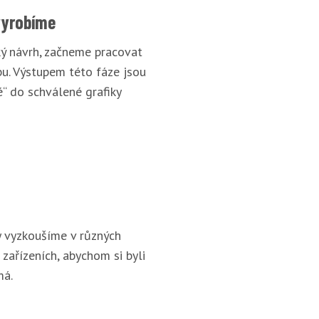
vyrobíme
cký návrh, začneme pracovat
u. Výstupem této fáze jsou
“ do schválené grafiky
 vyzkoušíme v různých
 zařízeních, abychom si byli
má.