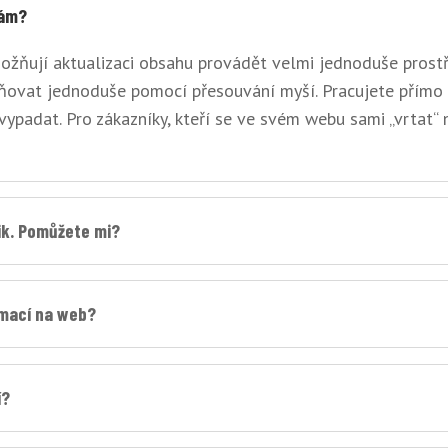
sám?
ožňují aktualizaci obsahu provádět velmi jednoduše prost
ňovat jednoduše pomocí přesouvání myší. Pracujete přímo 
 vypadat. Pro zákazníky, kteří se ve svém webu sami „vrtat“
ik. Pomůžete mi?
rmací na web?
í?