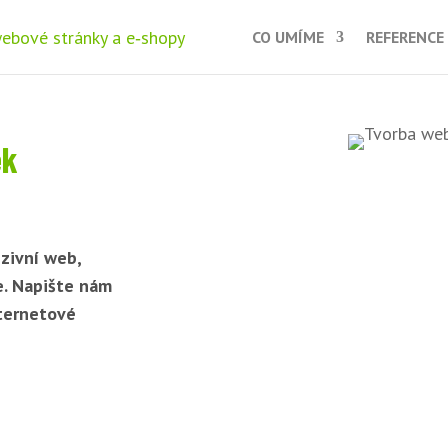
CO UMÍME
REFERENCE
ek
zivní web,
e. Napište nám
nternetové