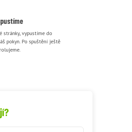
spustíme
 stránky, vypustíme do
áš pokyn. Po spuštění ještě
rolujeme.
jí?