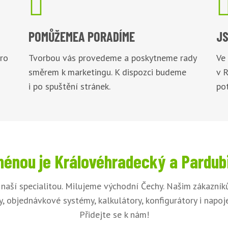

POMŮŽEME
A PORADÍME
JS
pro
Tvorbou vás provedeme a poskytneme rady
Ve
směrem k marketingu. K dispozci budeme
v 
i po spuštění stránek.
pot
énou je Královéhradecký a Pardub
 naší specialitou. Milujeme východní Čechy. Našim zákazní
, objednávkové systémy, kalkulátory, konfigurátory i napo
Přidejte se k nám!