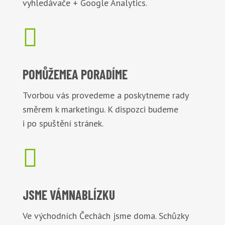
vyhledávače + Google Analytics.

POMŮŽEME
A PORADÍME
Tvorbou vás provedeme a poskytneme rady
směrem k marketingu. K dispozci budeme
i po spuštění stránek.

JSME VÁM
NABLÍZKU
Ve východních Čechách jsme doma. Schůzky