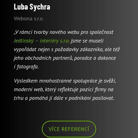
Luba Sychra
Webona s.r.o.
„V rámci tvorby nového webu pro společnost
Jedlinský – interiéry s.r.o.
jsme se museli
vypořádat nejen s požadavky zákazníka, ale též
jeho obchodních partnerů, poradce a dokonce
i fotografa.
Výsledkem mnohostranné spolupráce je svěží,
moderní web, který reflektuje pozici firmy na
trhu a pomáhá jí dále v podnikání posilovat.
VÍCE REFERENCÍ