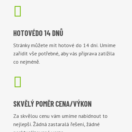

HOTOVÉ
DO 14 DNŮ
Stránky můžete mít hotové do 14 dní. Umíme
zařídit vše potřebné, aby vás příprava zatížila
co nejméně.

SKVĚLÝ POMĚR
CENA/VÝKON
Za skvělou cenu vám umíme nabídnout to
nejlepší. Žádná zastaralá řešení, žádné