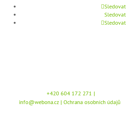
Sledovat
Sledovat
Sledovat
+420 604 172 271
|
info@webona.cz
|
Ochrana osobních údajů
Copyright © 2026 Webona s.r.o., Pod Branou
208, 517 41 Kostelec nad Orlicí
Chráněno službou
reCAPTCHA
, dle podmínek