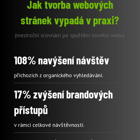
Jak tvorba webových
stránek vypadá v praxi?
(meziroční srovnání po spuštění nového webu)
108% navýšení návštěv
příchozích z organického vyhledávání.
17% zvýšení brandových
přístupů
v rámci celkové návštěvnosti.