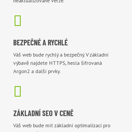
neaktualizované verze.

BEZPEČNÉ
A RYCHLÉ
Váš web bude rychlý a bezpečný. V základní
výbavě najdete HTTPS, hesla šifrovaná
Argon2 a další prvky.

ZÁKLADNÍ
SEO V CENĚ
Váš web bude mít základní optimalizaci pro