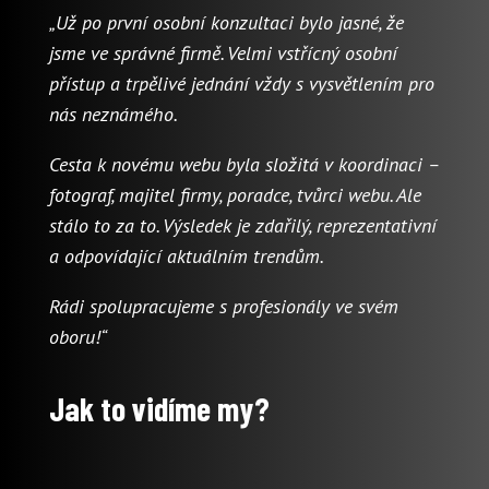
„Už po první osobní konzultaci bylo jasné, že
jsme ve správné firmě. Velmi vstřícný osobní
přístup a trpělivé jednání vždy s vysvětlením pro
nás neznámého.
Cesta k novému webu byla složitá v koordinaci –
fotograf, majitel firmy, poradce, tvůrci webu. Ale
stálo to za to. Výsledek je zdařilý, reprezentativní
a odpovídající aktuálním trendům.
Rádi spolupracujeme s profesionály ve svém
oboru!“
Jak to vidíme my?