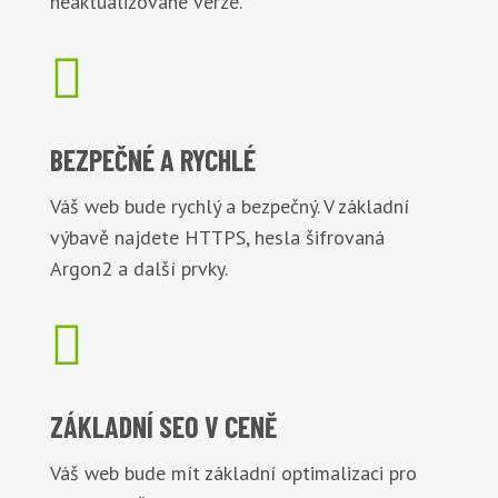
neaktualizované verze.

BEZPEČNÉ
A RYCHLÉ
Váš web bude rychlý a bezpečný. V základní
výbavě najdete HTTPS, hesla šifrovaná
Argon2 a další prvky.

ZÁKLADNÍ
SEO V CENĚ
Váš web bude mít základní optimalizaci pro