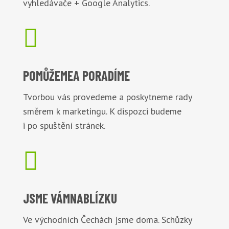
vyhledávače + Google Analytics.

POMŮŽEME
A PORADÍME
Tvorbou vás provedeme a poskytneme rady
směrem k marketingu. K dispozci budeme
i po spuštění stránek.

JSME VÁM
NABLÍZKU
Ve východních Čechách jsme doma. Schůzky