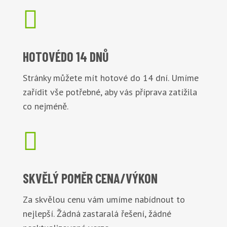

HOTOVÉ
DO 14 DNŮ
Stránky můžete mít hotové do 14 dní. Umíme
zařídit vše potřebné, aby vás příprava zatížila
co nejméně.

SKVĚLÝ POMĚR
CENA/VÝKON
Za skvělou cenu vám umíme nabídnout to
nejlepší. Žádná zastaralá řešení, žádné