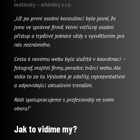
Jedlinský – interiéry s.r.o.
„Už po první osobní konzultaci bylo jasné, že
jsme ve správné firmě. Velmi vstřícný osobní
přístup a trpělivé jednání vždy s vysvětlením pro
nás neznámého.
Cesta k novému webu byla složitá v koordinaci –
fotograf, majitel firmy, poradce, tvůrci webu. Ale
stálo to za to. Výsledek je zdařilý, reprezentativní
a odpovídající aktuálním trendům.
Rádi spolupracujeme s profesionály ve svém
oboru!“
Jak to vidíme my?