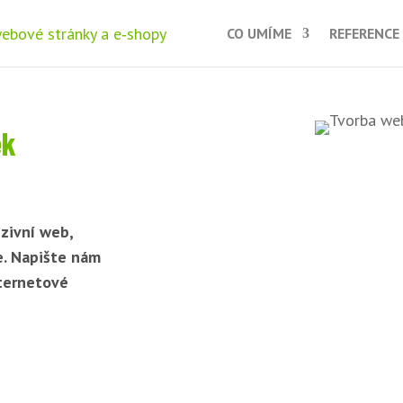
CO UMÍME
REFERENCE
ek
zivní web,
e. Napište nám
nternetové