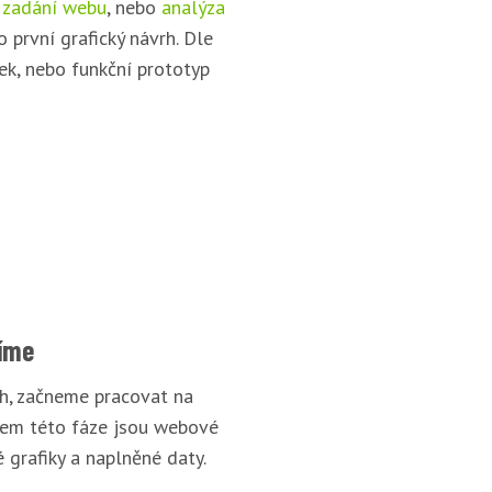
 zadání webu
, nebo
analýza
o první grafický návrh. Dle
ek, nebo funkční prototyp
íme
rh, začneme pracovat na
pem této fáze jsou webové
 grafiky a naplněné daty.