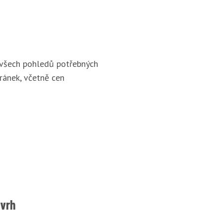
 všech pohledů potřebných
ránek, včetně cen
ávrh