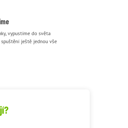
íme
ky, vypustíme do světa
 spuštění ještě jednou vše
jí?