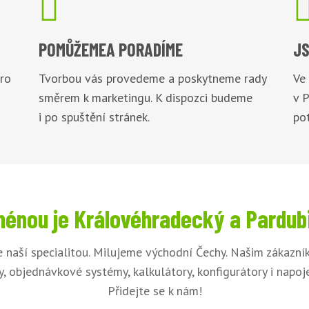

POMŮŽEME
A PORADÍME
JS
pro
Tvorbou vás provedeme a poskytneme rady
Ve
směrem k marketingu. K dispozci budeme
v 
i po spuštění stránek.
pot
énou je Královéhradecký a Pardub
e naší specialitou. Milujeme východní Čechy. Našim zákazn
, objednávkové systémy, kalkulátory, konfigurátory i napo
Přidejte se k nám!