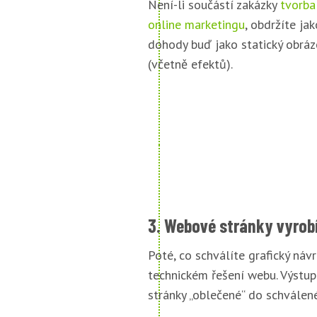
Není-li součástí zakázky
tvorba
online marketingu
, obdržíte jak
dohody buď jako statický obráz
(včetně efektů).
3. Webové stránky vyrob
Poté, co schválíte grafický náv
technickém řešení webu. Výstu
stránky „oblečené“ do schválené