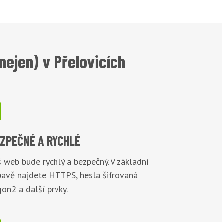
ejen) v Přelovicích

EZPEČNÉ
A RYCHLÉ
 web bude rychlý a bezpečný. V základní
bavě najdete HTTPS, hesla šifrovaná
on2 a další prvky.