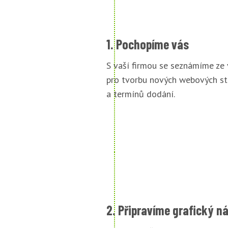
1. Pochopíme vás
S vaší firmou se seznámíme ze
pro tvorbu nových webových st
a termínů dodání.
2. Připravíme grafický n