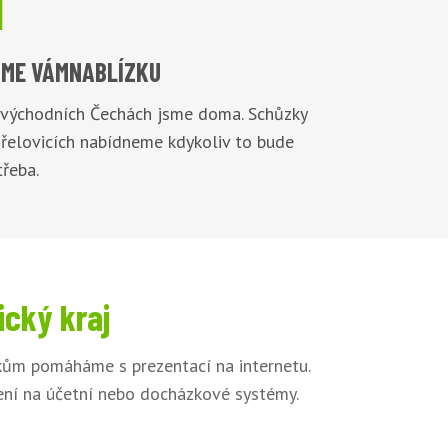

ME VÁM
NABLÍZKU
 východních Čechách jsme doma. Schůzky
Přelovicích nabídneme kdykoliv to bude
řeba.
ický kraj
íkům pomáháme s prezentací na internetu.
jení na účetní nebo docházkové systémy.