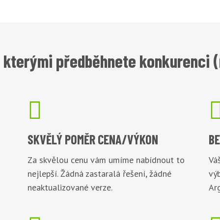
 kterými předběhnete konkurenci (n

SKVĚLÝ POMĚR
CENA/VÝKON
B
Za skvělou cenu vám umíme nabídnout to
Váš
nejlepší. Žádná zastaralá řešení, žádné
vý
neaktualizované verze.
Arg