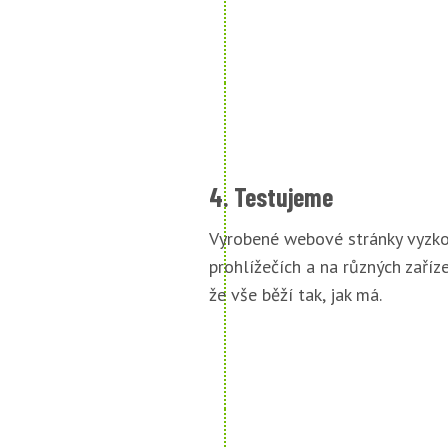
4. Testujeme
Vyrobené webové stránky vyzko
prohlížečích a na různých zařízen
že vše běží tak, jak má.