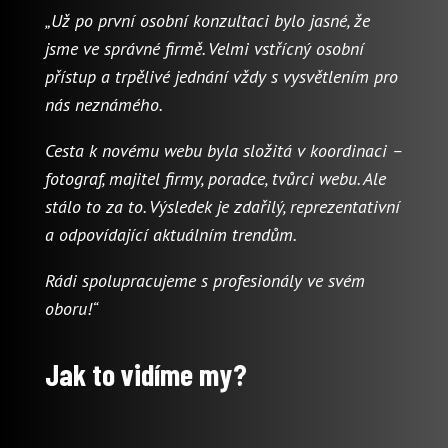
„Už po první osobní konzultaci bylo jasné, že
jsme ve správné firmě. Velmi vstřícný osobní
přístup a trpělivé jednání vždy s vysvětlením pro
nás neznámého.
Cesta k novému webu byla složitá v koordinaci –
fotograf, majitel firmy, poradce, tvůrci webu. Ale
stálo to za to. Výsledek je zdařilý, reprezentativní
a odpovídající aktuálním trendům.
Rádi spolupracujeme s profesionály ve svém
oboru!“
Jak to vidíme my?