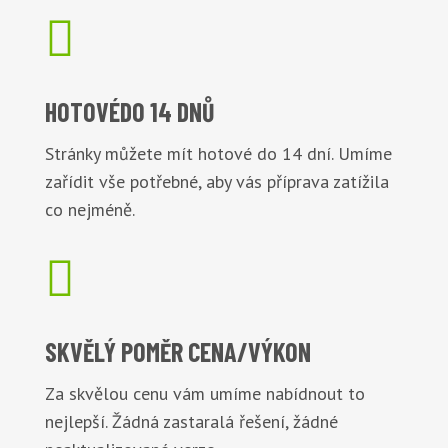

HOTOVÉ
DO 14 DNŮ
Stránky můžete mít hotové do 14 dní. Umíme
zařídit vše potřebné, aby vás příprava zatížila
co nejméně.

SKVĚLÝ POMĚR
CENA/VÝKON
Za skvělou cenu vám umíme nabídnout to
nejlepší. Žádná zastaralá řešení, žádné