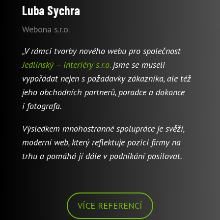
Luba Sychra
Webona s.r.o.
„V rámci tvorby nového webu pro společnost
Jedlinský – interiéry s.r.o.
jsme se museli
vypořádat nejen s požadavky zákazníka, ale též
jeho obchodních partnerů, poradce a dokonce
i fotografa.
Výsledkem mnohostranné spolupráce je svěží,
moderní web, který reflektuje pozici firmy na
trhu a pomáhá jí dále v podnikání posilovat.
VÍCE REFERENCÍ