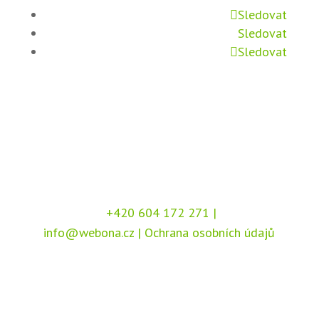
Sledovat
Sledovat
Sledovat
+420 604 172 271
|
info@webona.cz
|
Ochrana osobních údajů
Copyright © 2026 Webona s.r.o., Pod Branou
208, 517 41 Kostelec nad Orlicí
Chráněno službou
reCAPTCHA
, dle podmínek