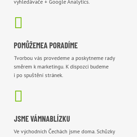
vyhledávače + Google Analytics.

POMŮŽEME
A PORADÍME
Tvorbou vás provedeme a poskytneme rady
směrem k marketingu. K dispozci budeme
i po spuštění stránek.

JSME VÁM
NABLÍZKU
Ve východních Čechách jsme doma. Schůzky