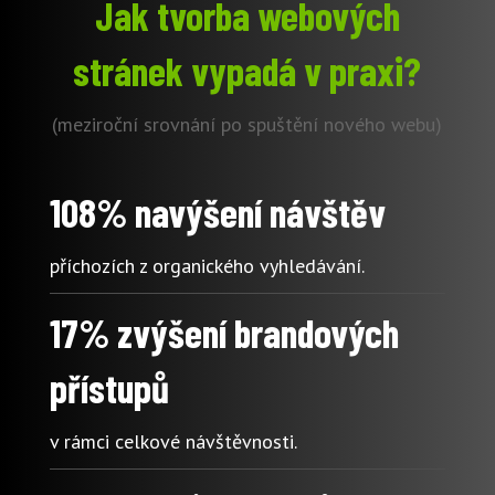
Jak tvorba webových
stránek vypadá v praxi?
(meziroční srovnání po spuštění nového webu)
108% navýšení návštěv
příchozích z organického vyhledávání.
17% zvýšení brandových
přístupů
v rámci celkové návštěvnosti.