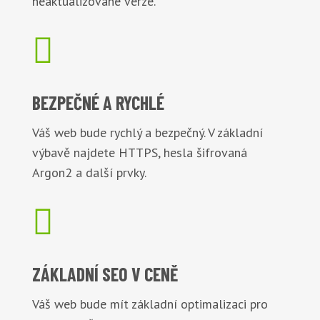
neaktualizované verze.

BEZPEČNÉ
A RYCHLÉ
Váš web bude rychlý a bezpečný. V základní
výbavě najdete HTTPS, hesla šifrovaná
Argon2 a další prvky.

ZÁKLADNÍ
SEO V CENĚ
Váš web bude mít základní optimalizaci pro