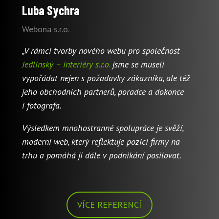
Luba Sychra
Webona s.r.o.
„V rámci tvorby nového webu pro společnost
Jedlinský – interiéry s.r.o.
jsme se museli
vypořádat nejen s požadavky zákazníka, ale též
jeho obchodních partnerů, poradce a dokonce
i fotografa.
Výsledkem mnohostranné spolupráce je svěží,
moderní web, který reflektuje pozici firmy na
trhu a pomáhá jí dále v podnikání posilovat.
VÍCE REFERENCÍ