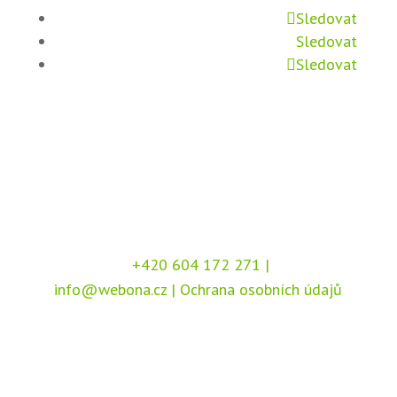
Sledovat
Sledovat
Sledovat
+420 604 172 271
|
info@webona.cz
|
Ochrana osobních údajů
Copyright © 2026 Webona s.r.o., Pod Branou
208, 517 41 Kostelec nad Orlicí
Chráněno službou
reCAPTCHA
, dle podmínek