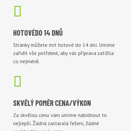

HOTOVÉ
DO 14 DNŮ
Stránky můžete mít hotové do 14 dní. Umíme
zařídit vše potřebné, aby vás příprava zatížila
co nejméně.

SKVĚLÝ POMĚR
CENA/VÝKON
Za skvělou cenu vám umíme nabídnout to
nejlepší. Žádná zastaralá řešení, žádné