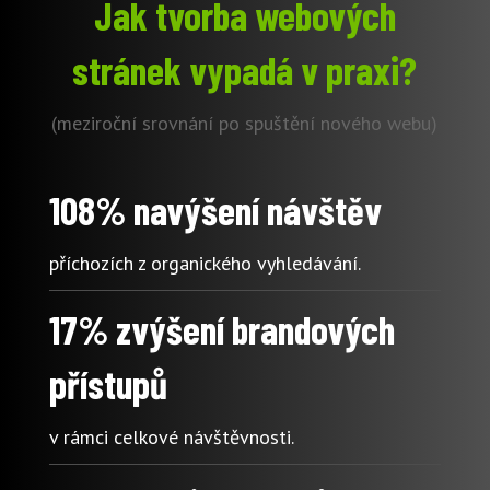
Jak tvorba webových
stránek vypadá v praxi?
(meziroční srovnání po spuštění nového webu)
108% navýšení návštěv
příchozích z organického vyhledávání.
17% zvýšení brandových
přístupů
v rámci celkové návštěvnosti.