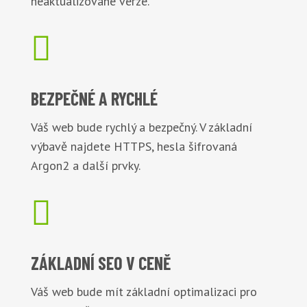
neaktualizované verze.

BEZPEČNÉ
A RYCHLÉ
Váš web bude rychlý a bezpečný. V základní
výbavě najdete HTTPS, hesla šifrovaná
Argon2 a další prvky.

ZÁKLADNÍ
SEO V CENĚ
Váš web bude mít základní optimalizaci pro