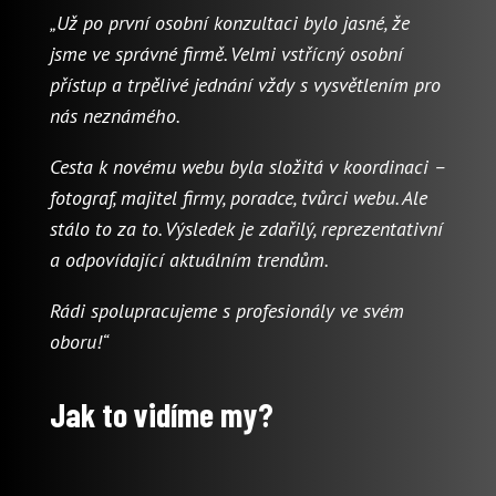
„Už po první osobní konzultaci bylo jasné, že
jsme ve správné firmě. Velmi vstřícný osobní
přístup a trpělivé jednání vždy s vysvětlením pro
nás neznámého.
Cesta k novému webu byla složitá v koordinaci –
fotograf, majitel firmy, poradce, tvůrci webu. Ale
stálo to za to. Výsledek je zdařilý, reprezentativní
a odpovídající aktuálním trendům.
Rádi spolupracujeme s profesionály ve svém
oboru!“
Jak to vidíme my?