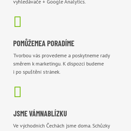
vyhledávače + Google Analytics.

POMŮŽEME
A PORADÍME
Tvorbou vás provedeme a poskytneme rady
směrem k marketingu. K dispozci budeme
i po spuštění stránek.

JSME VÁM
NABLÍZKU
Ve východních Čechách jsme doma. Schůzky