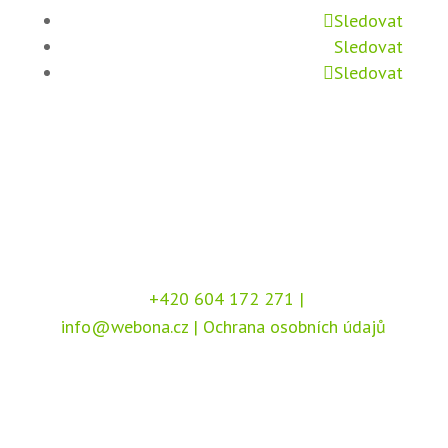
Sledovat
Sledovat
Sledovat
+420 604 172 271
|
info@webona.cz
|
Ochrana osobních údajů
Copyright © 2026 Webona s.r.o., Pod Branou
208, 517 41 Kostelec nad Orlicí
Chráněno službou
reCAPTCHA
, dle podmínek