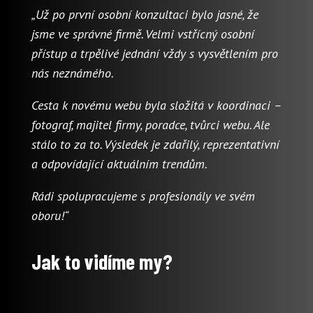
„Už po první osobní konzultaci bylo jasné, že
jsme ve správné firmě. Velmi vstřícný osobní
přístup a trpělivé jednání vždy s vysvětlením pro
nás neznámého.
Cesta k novému webu byla složitá v koordinaci –
fotograf, majitel firmy, poradce, tvůrci webu. Ale
stálo to za to. Výsledek je zdařilý, reprezentativní
a odpovídající aktuálním trendům.
Rádi spolupracujeme s profesionály ve svém
oboru!“
Jak to vidíme my?