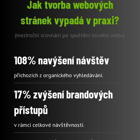
Jak tvorba webových
stránek vypadá v praxi?
(meziroční srovnání po spuštění nového webu)
108% navýšení návštěv
příchozích z organického vyhledávání.
17% zvýšení brandových
přístupů
v rámci celkové návštěvnosti.