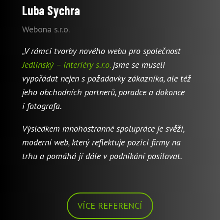
Luba Sychra
Webona s.r.o.
„V rámci tvorby nového webu pro společnost
Jedlinský – interiéry s.r.o.
jsme se museli
vypořádat nejen s požadavky zákazníka, ale též
jeho obchodních partnerů, poradce a dokonce
i fotografa.
Výsledkem mnohostranné spolupráce je svěží,
moderní web, který reflektuje pozici firmy na
trhu a pomáhá jí dále v podnikání posilovat.
VÍCE REFERENCÍ