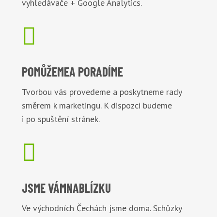
vyhledávače + Google Analytics.

POMŮŽEME
A PORADÍME
Tvorbou vás provedeme a poskytneme rady
směrem k marketingu. K dispozci budeme
i po spuštění stránek.

JSME VÁM
NABLÍZKU
Ve východních Čechách jsme doma. Schůzky