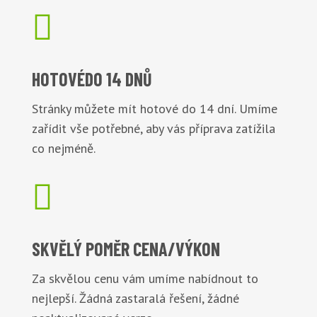

HOTOVÉ
DO 14 DNŮ
Stránky můžete mít hotové do 14 dní. Umíme
zařídit vše potřebné, aby vás příprava zatížila
co nejméně.

SKVĚLÝ POMĚR
CENA/VÝKON
Za skvělou cenu vám umíme nabídnout to
nejlepší. Žádná zastaralá řešení, žádné