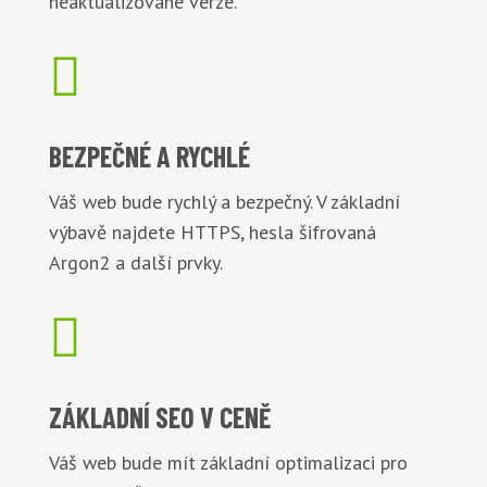
neaktualizované verze.

BEZPEČNÉ
A RYCHLÉ
Váš web bude rychlý a bezpečný. V základní
výbavě najdete HTTPS, hesla šifrovaná
Argon2 a další prvky.

ZÁKLADNÍ
SEO V CENĚ
Váš web bude mít základní optimalizaci pro