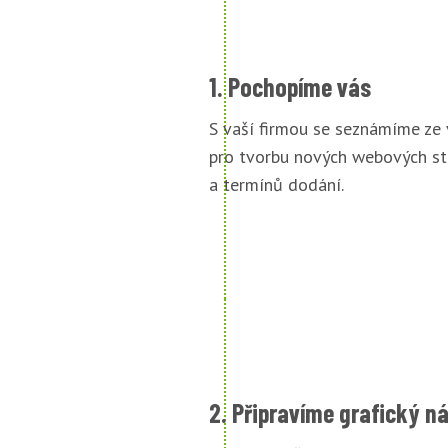
1. Pochopíme vás
S vaší firmou se seznámíme ze
pro tvorbu nových webových st
a termínů dodání.
2. Připravíme grafický n