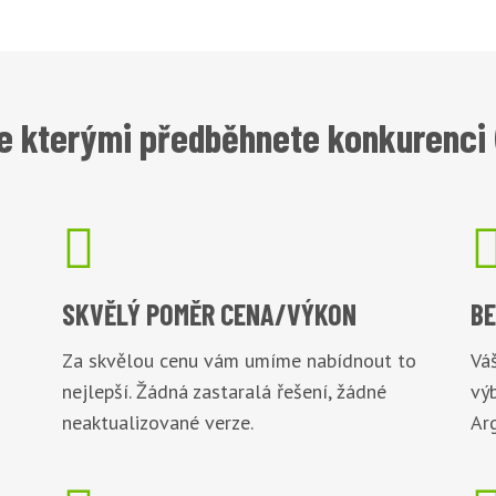
e kterými předběhnete konkurenci (

SKVĚLÝ POMĚR
CENA/VÝKON
B
Za skvělou cenu vám umíme nabídnout to
Váš
nejlepší. Žádná zastaralá řešení, žádné
vý
neaktualizované verze.
Arg