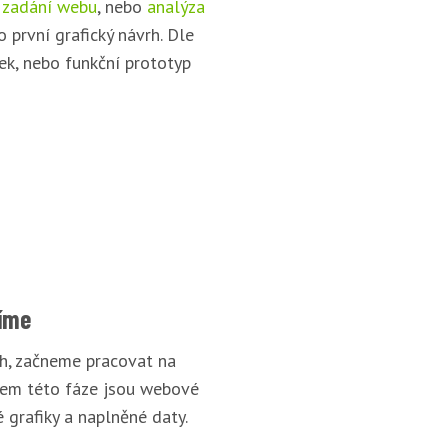
 zadání webu
, nebo
analýza
o první grafický návrh. Dle
ek, nebo funkční prototyp
íme
rh, začneme pracovat na
pem této fáze jsou webové
 grafiky a naplněné daty.