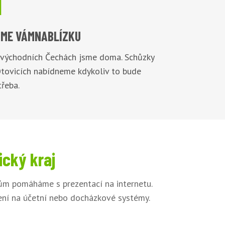

ME VÁM
NABLÍZKU
 východních Čechách jsme doma. Schůzky
Otovicích nabídneme kdykoliv to bude
řeba.
ický kraj
kům pomáháme s prezentací na internetu.
jení na účetní nebo docházkové systémy.