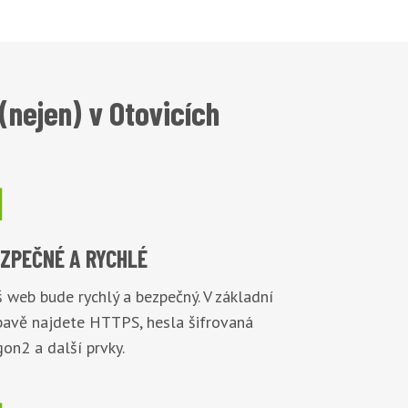
nejen) v Otovicích

EZPEČNÉ
A RYCHLÉ
 web bude rychlý a bezpečný. V základní
bavě najdete HTTPS, hesla šifrovaná
on2 a další prvky.