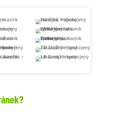
ránek?