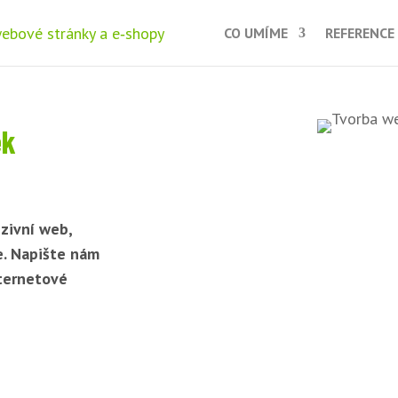
CO UMÍME
REFERENCE
ek
zivní web,
e. Napište nám
nternetové