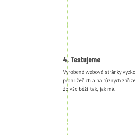
4. Testujeme
Vyrobené webové stránky vyzko
prohlížečích a na různých zařízen
že vše běží tak, jak má.