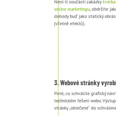
Není-li součástí zakázky
tvorba
online marketingu
, obdržíte jak
dohody buď jako statický obráz
(včetně efektů).
3. Webové stránky vyrob
Poté, co schválíte grafický náv
technickém řešení webu. Výstu
stránky „oblečené“ do schválené