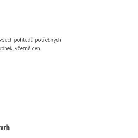
 všech pohledů potřebných
ránek, včetně cen
ávrh