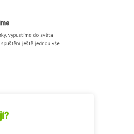
íme
ky, vypustíme do světa
 spuštění ještě jednou vše
jí?