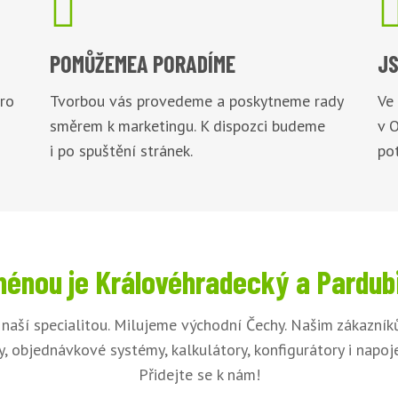

POMŮŽEME
A PORADÍME
JS
pro
Tvorbou vás provedeme a poskytneme rady
Ve
směrem k marketingu. K dispozci budeme
v 
i po spuštění stránek.
pot
énou je Královéhradecký a Pardub
 naší specialitou. Milujeme východní Čechy. Našim zákazní
, objednávkové systémy, kalkulátory, konfigurátory i napo
Přidejte se k nám!