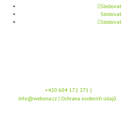
Sledovat
Sledovat
Sledovat
+420 604 172 271
|
info@webona.cz
|
Ochrana osobních údajů
Copyright © 2026 Webona s.r.o., Pod Branou
208, 517 41 Kostelec nad Orlicí
Chráněno službou
reCAPTCHA
, dle podmínek