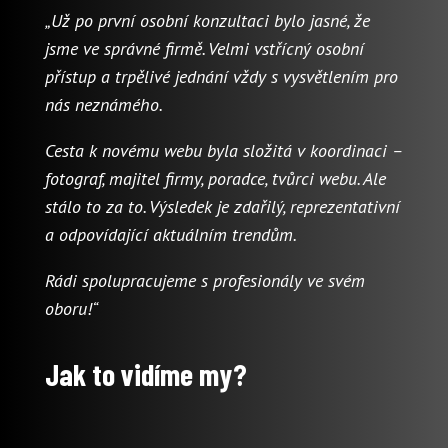
„Už po první osobní konzultaci bylo jasné, že
jsme ve správné firmě. Velmi vstřícný osobní
přístup a trpělivé jednání vždy s vysvětlením pro
nás neznámého.
Cesta k novému webu byla složitá v koordinaci –
fotograf, majitel firmy, poradce, tvůrci webu. Ale
stálo to za to. Výsledek je zdařilý, reprezentativní
a odpovídající aktuálním trendům.
Rádi spolupracujeme s profesionály ve svém
oboru!“
Jak to vidíme my?