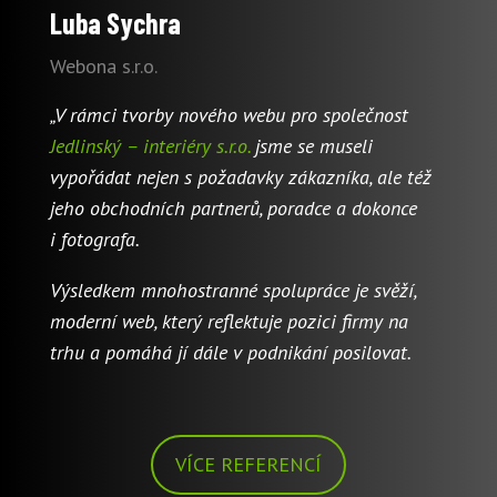
Luba Sychra
Webona s.r.o.
„V rámci tvorby nového webu pro společnost
Jedlinský – interiéry s.r.o.
jsme se museli
vypořádat nejen s požadavky zákazníka, ale též
jeho obchodních partnerů, poradce a dokonce
i fotografa.
Výsledkem mnohostranné spolupráce je svěží,
moderní web, který reflektuje pozici firmy na
trhu a pomáhá jí dále v podnikání posilovat.
VÍCE REFERENCÍ