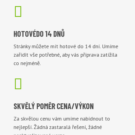

HOTOVÉ
DO 14 DNŮ
Stránky můžete mít hotové do 14 dní. Umíme
zařídit vše potřebné, aby vás příprava zatížila
co nejméně.

SKVĚLÝ POMĚR
CENA/VÝKON
Za skvělou cenu vám umíme nabídnout to
nejlepší. Žádná zastaralá řešení, žádné