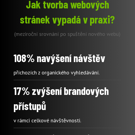
Jak tvorba webových
stránek vypadá v praxi?
(meziroční srovnání po spuštění nového webu)
108% navýšení návštěv
příchozích z organického vyhledávání.
17% zvýšení brandových
přístupů
v rámci celkové návštěvnosti.