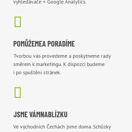
vyhledávače + Google Analytics.

POMŮŽEME
A PORADÍME
Tvorbou vás provedeme a poskytneme rady
směrem k marketingu. K dispozci budeme
i po spuštění stránek.

JSME VÁM
NABLÍZKU
Ve východních Čechách jsme doma. Schůzky