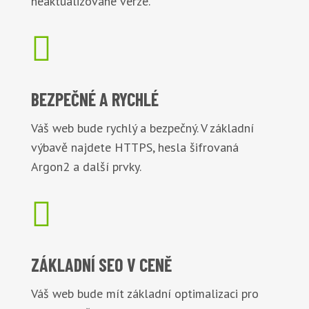
neaktualizované verze.

BEZPEČNÉ
A RYCHLÉ
Váš web bude rychlý a bezpečný. V základní
výbavě najdete HTTPS, hesla šifrovaná
Argon2 a další prvky.

ZÁKLADNÍ
SEO V CENĚ
Váš web bude mít základní optimalizaci pro