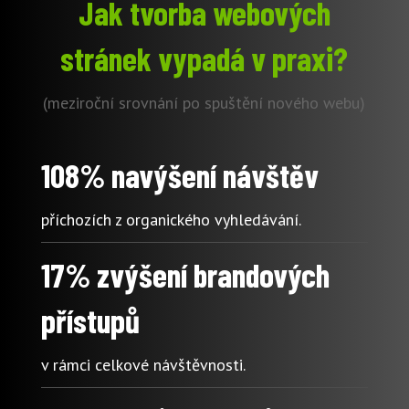
Jak tvorba webových
stránek vypadá v praxi?
(meziroční srovnání po spuštění nového webu)
108% navýšení návštěv
příchozích z organického vyhledávání.
17% zvýšení brandových
přístupů
v rámci celkové návštěvnosti.