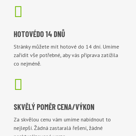

HOTOVÉ
DO 14 DNŮ
Stránky můžete mít hotové do 14 dní. Umíme
zařídit vše potřebné, aby vás příprava zatížila
co nejméně.

SKVĚLÝ POMĚR
CENA/VÝKON
Za skvělou cenu vám umíme nabídnout to
nejlepší. Žádná zastaralá řešení, žádné