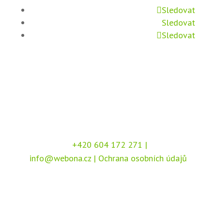
Sledovat
Sledovat
Sledovat
+420 604 172 271
|
info@webona.cz
|
Ochrana osobních údajů
Copyright © 2026 Webona s.r.o., Pod Branou
208, 517 41 Kostelec nad Orlicí
Chráněno službou
reCAPTCHA
, dle podmínek