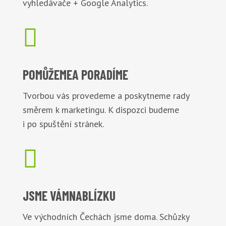
vyhledávače + Google Analytics.

POMŮŽEME
A PORADÍME
Tvorbou vás provedeme a poskytneme rady
směrem k marketingu. K dispozci budeme
i po spuštění stránek.

JSME VÁM
NABLÍZKU
Ve východních Čechách jsme doma. Schůzky