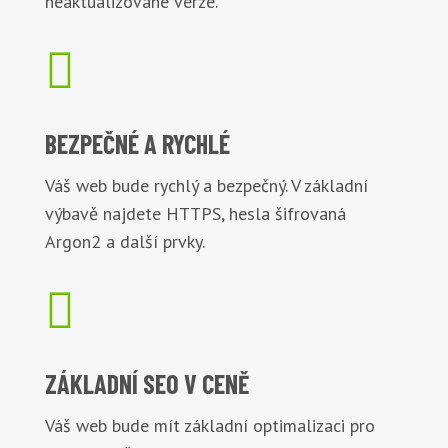
neaktualizované verze.

BEZPEČNÉ
A RYCHLÉ
Váš web bude rychlý a bezpečný. V základní
výbavě najdete HTTPS, hesla šifrovaná
Argon2 a další prvky.

ZÁKLADNÍ
SEO V CENĚ
Váš web bude mít základní optimalizaci pro