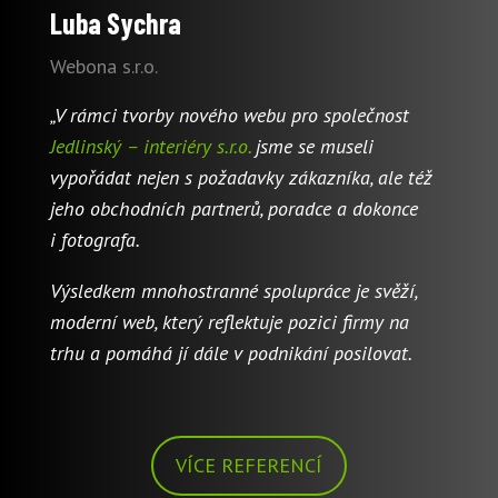
Luba Sychra
Webona s.r.o.
„V rámci tvorby nového webu pro společnost
Jedlinský – interiéry s.r.o.
jsme se museli
vypořádat nejen s požadavky zákazníka, ale též
jeho obchodních partnerů, poradce a dokonce
i fotografa.
Výsledkem mnohostranné spolupráce je svěží,
moderní web, který reflektuje pozici firmy na
trhu a pomáhá jí dále v podnikání posilovat.
VÍCE REFERENCÍ