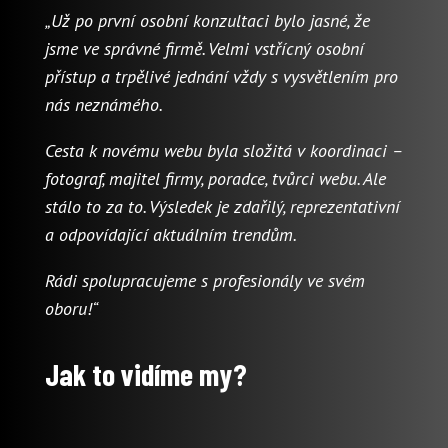
„Už po první osobní konzultaci bylo jasné, že
jsme ve správné firmě. Velmi vstřícný osobní
přístup a trpělivé jednání vždy s vysvětlením pro
nás neznámého.
Cesta k novému webu byla složitá v koordinaci –
fotograf, majitel firmy, poradce, tvůrci webu. Ale
stálo to za to. Výsledek je zdařilý, reprezentativní
a odpovídající aktuálním trendům.
Rádi spolupracujeme s profesionály ve svém
oboru!“
Jak to vidíme my?