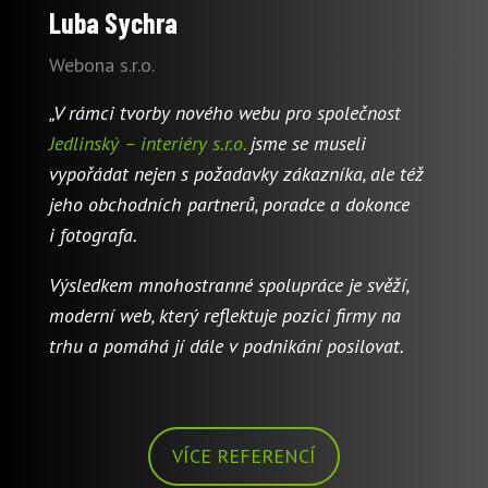
Luba Sychra
Webona s.r.o.
„V rámci tvorby nového webu pro společnost
Jedlinský – interiéry s.r.o.
jsme se museli
vypořádat nejen s požadavky zákazníka, ale též
jeho obchodních partnerů, poradce a dokonce
i fotografa.
Výsledkem mnohostranné spolupráce je svěží,
moderní web, který reflektuje pozici firmy na
trhu a pomáhá jí dále v podnikání posilovat.
VÍCE REFERENCÍ