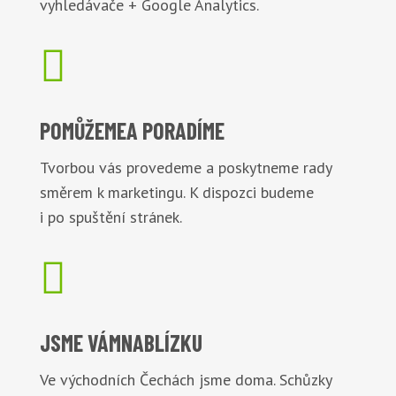
vyhledávače + Google Analytics.

POMŮŽEME
A PORADÍME
Tvorbou vás provedeme a poskytneme rady
směrem k marketingu. K dispozci budeme
i po spuštění stránek.

JSME VÁM
NABLÍZKU
Ve východních Čechách jsme doma. Schůzky