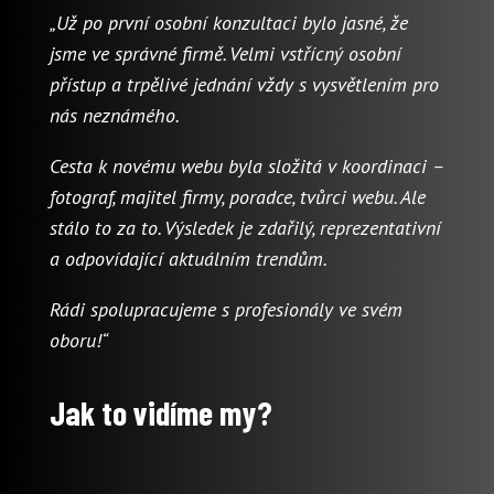
„Už po první osobní konzultaci bylo jasné, že
jsme ve správné firmě. Velmi vstřícný osobní
přístup a trpělivé jednání vždy s vysvětlením pro
nás neznámého.
Cesta k novému webu byla složitá v koordinaci –
fotograf, majitel firmy, poradce, tvůrci webu. Ale
stálo to za to. Výsledek je zdařilý, reprezentativní
a odpovídající aktuálním trendům.
Rádi spolupracujeme s profesionály ve svém
oboru!“
Jak to vidíme my?