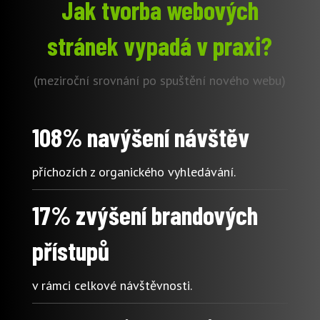
Jak tvorba webových
stránek vypadá v praxi?
(meziroční srovnání po spuštění nového webu)
108% navýšení návštěv
příchozích z organického vyhledávání.
17% zvýšení brandových
přístupů
v rámci celkové návštěvnosti.