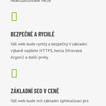
neaktualizované verze.

BEZPEČNÉ
A RYCHLÉ
Váš web bude rychlý a bezpečný. V základní
výbavě najdete HTTPS, hesla šifrovaná
Argon2 a další prvky.

ZÁKLADNÍ
SEO V CENĚ
Váš web bude mít základní optimalizaci pro