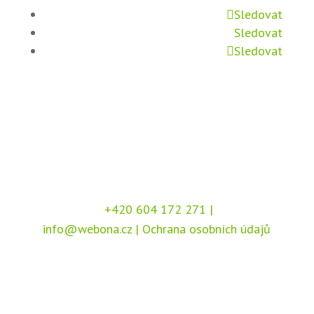
Sledovat
Sledovat
Sledovat
+420 604 172 271
|
info@webona.cz
|
Ochrana osobních údajů
Copyright © 2026 Webona s.r.o., Pod Branou
208, 517 41 Kostelec nad Orlicí
Chráněno službou
reCAPTCHA
, dle podmínek