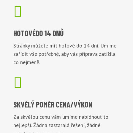

HOTOVÉ
DO 14 DNŮ
Stránky můžete mít hotové do 14 dní. Umíme
zařídit vše potřebné, aby vás příprava zatížila
co nejméně.

SKVĚLÝ POMĚR
CENA/VÝKON
Za skvělou cenu vám umíme nabídnout to
nejlepší. Žádná zastaralá řešení, žádné