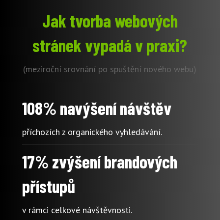
Jak tvorba webových
stránek vypadá v praxi?
(meziroční srovnání po spuštění nového webu)
108% navýšení návštěv
příchozích z organického vyhledávání.
17% zvýšení brandových
přístupů
v rámci celkové návštěvnosti.