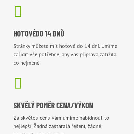

HOTOVÉ
DO 14 DNŮ
Stránky můžete mít hotové do 14 dní. Umíme
zařídit vše potřebné, aby vás příprava zatížila
co nejméně.

SKVĚLÝ POMĚR
CENA/VÝKON
Za skvělou cenu vám umíme nabídnout to
nejlepší. Žádná zastaralá řešení, žádné