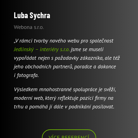
Luba Sychra
Webona s.r.o.
„V rámci tvorby nového webu pro společnost
Jedlinský – interiéry s.r.o.
jsme se museli
vypořádat nejen s požadavky zákazníka, ale též
jeho obchodních partnerů, poradce a dokonce
i fotografa.
Výsledkem mnohostranné spolupráce je svěží,
moderní web, který reflektuje pozici firmy na
trhu a pomáhá jí dále v podnikání posilovat.
VÍCE REFERENCÍ