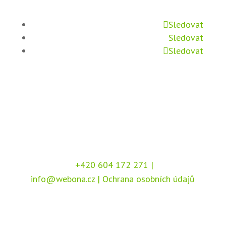
Sledovat
Sledovat
Sledovat
+420 604 172 271
|
info@webona.cz
|
Ochrana osobních údajů
Copyright © 2026 Webona s.r.o., Pod Branou
208, 517 41 Kostelec nad Orlicí