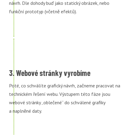
návrh. Dle dohody buď jako statický obrázek, nebo
funkční prototyp (včetně efektů).
3. Webové stránky vyrobíme
Poté, co schválíte grafický návrh, začneme pracovat na
technickém řešení webu. Výstupem této fáze jsou
webové stránky „oblečené“ do schválené grafiky
a naplněné daty.