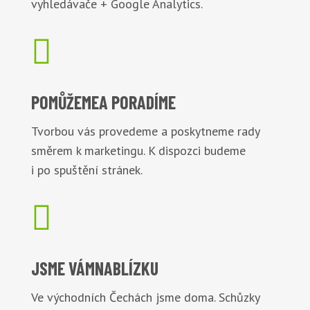
vyhledávače + Google Analytics.

POMŮŽEME
A PORADÍME
Tvorbou vás provedeme a poskytneme rady
směrem k marketingu. K dispozci budeme
i po spuštění stránek.

JSME VÁM
NABLÍZKU
Ve východních Čechách jsme doma. Schůzky