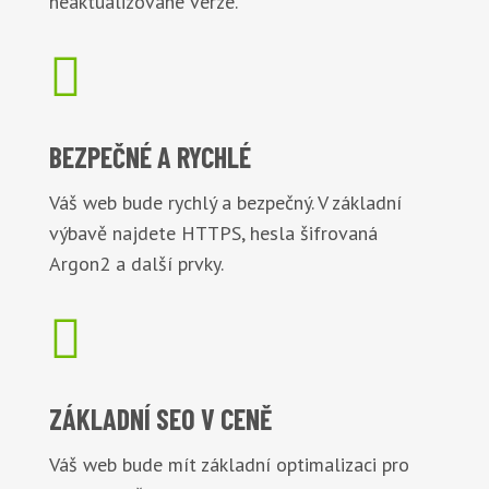
neaktualizované verze.

BEZPEČNÉ
A RYCHLÉ
Váš web bude rychlý a bezpečný. V základní
výbavě najdete HTTPS, hesla šifrovaná
Argon2 a další prvky.

ZÁKLADNÍ
SEO V CENĚ
Váš web bude mít základní optimalizaci pro