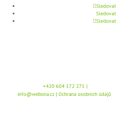
Sledovat
Sledovat
Sledovat
+420 604 172 271
|
info@webona.cz
|
Ochrana osobních údajů
Copyright © 2026 Webona s.r.o., Pod Branou
208, 517 41 Kostelec nad Orlicí
Chráněno službou
reCAPTCHA
, dle podmínek