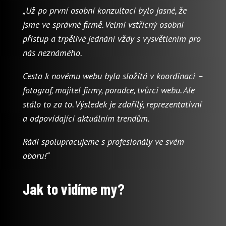
„Už po první osobní konzultaci bylo jasné, že
jsme ve správné firmě. Velmi vstřícný osobní
přístup a trpělivé jednání vždy s vysvětlením pro
nás neznámého.
Cesta k novému webu byla složitá v koordinaci –
fotograf, majitel firmy, poradce, tvůrci webu. Ale
stálo to za to. Výsledek je zdařilý, reprezentativní
a odpovídající aktuálním trendům.
Rádi spolupracujeme s profesionály ve svém
oboru!“
Jak to vidíme my?