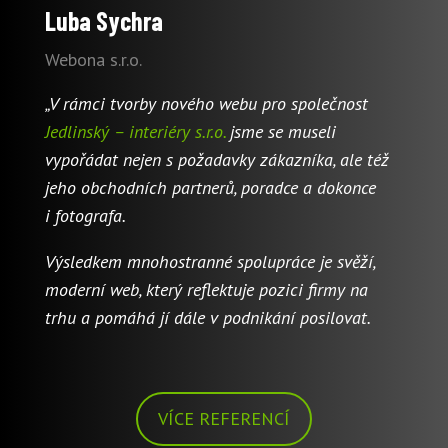
Luba Sychra
Webona s.r.o.
„V rámci tvorby nového webu pro společnost
Jedlinský – interiéry s.r.o.
jsme se museli
vypořádat nejen s požadavky zákazníka, ale též
jeho obchodních partnerů, poradce a dokonce
i fotografa.
Výsledkem mnohostranné spolupráce je svěží,
moderní web, který reflektuje pozici firmy na
trhu a pomáhá jí dále v podnikání posilovat.
VÍCE REFERENCÍ