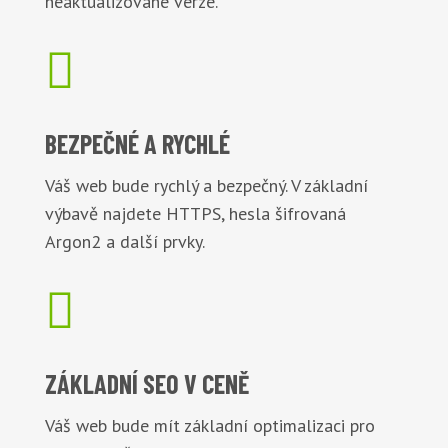
neaktualizované verze.

BEZPEČNÉ
A RYCHLÉ
Váš web bude rychlý a bezpečný. V základní
výbavě najdete HTTPS, hesla šifrovaná
Argon2 a další prvky.

ZÁKLADNÍ
SEO V CENĚ
Váš web bude mít základní optimalizaci pro