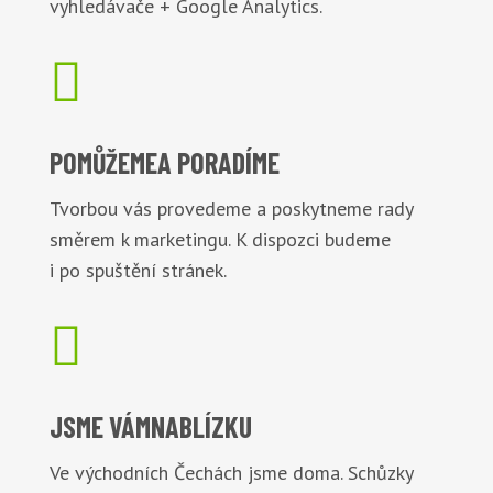
vyhledávače + Google Analytics.

POMŮŽEME
A PORADÍME
Tvorbou vás provedeme a poskytneme rady
směrem k marketingu. K dispozci budeme
i po spuštění stránek.

JSME VÁM
NABLÍZKU
Ve východních Čechách jsme doma. Schůzky