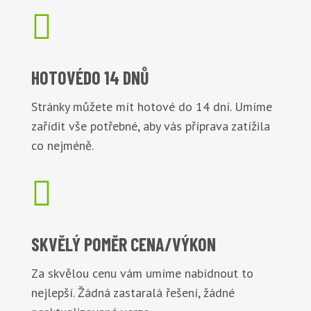

HOTOVÉ
DO 14 DNŮ
Stránky můžete mít hotové do 14 dní. Umíme
zařídit vše potřebné, aby vás příprava zatížila
co nejméně.

SKVĚLÝ POMĚR
CENA/VÝKON
Za skvělou cenu vám umíme nabídnout to
nejlepší. Žádná zastaralá řešení, žádné