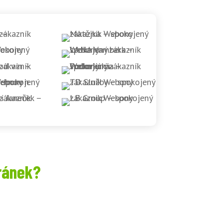
ránek?