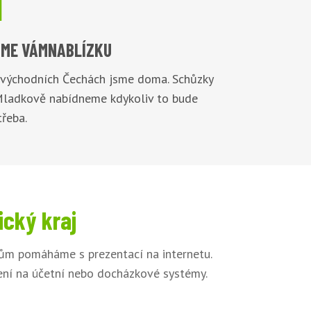

ME VÁM
NABLÍZKU
 východních Čechách jsme doma. Schůzky
Mladkově nabídneme kdykoliv to bude
řeba.
ický kraj
kům pomáháme s prezentací na internetu.
jení na účetní nebo docházkové systémy.