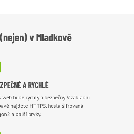
(nejen) v Mladkově

EZPEČNÉ
A RYCHLÉ
 web bude rychlý a bezpečný. V základní
bavě najdete HTTPS, hesla šifrovaná
on2 a další prvky.