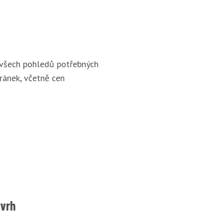
 všech pohledů potřebných
ránek, včetně cen
ávrh