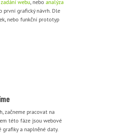
 zadání webu
, nebo
analýza
o první grafický návrh. Dle
ek, nebo funkční prototyp
íme
rh, začneme pracovat na
pem této fáze jsou webové
 grafiky a naplněné daty.