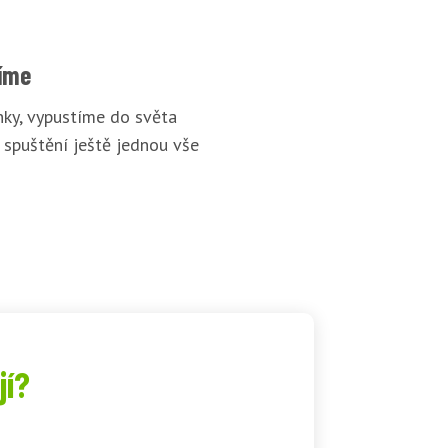
íme
ky, vypustíme do světa
 spuštění ještě jednou vše
jí?