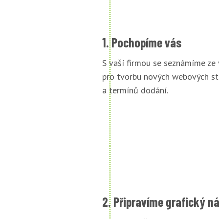
1. Pochopíme vás
S vaší firmou se seznámíme ze
pro tvorbu nových webových st
a termínů dodání.
2. Připravíme grafický n