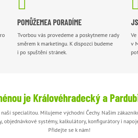

POMŮŽEME
A PORADÍME
JS
pro
Tvorbou vás provedeme a poskytneme rady
Ve
směrem k marketingu. K dispozci budeme
v 
i po spuštění stránek.
pot
énou je Královéhradecký a Pardub
naší specialitou. Milujeme východní Čechy. Našim zákazní
, objednávkové systémy, kalkulátory, konfigurátory i napo
Přidejte se k nám!