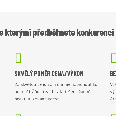
e kterými předběhnete konkurenci 

SKVĚLÝ POMĚR
CENA/VÝKON
B
Za skvělou cenu vám umíme nabídnout to
Váš
nejlepší. Žádná zastaralá řešení, žádné
vý
neaktualizované verze.
Arg