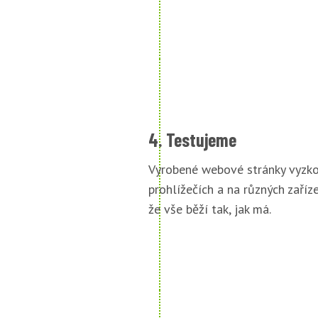
4. Testujeme
Vyrobené webové stránky vyzko
prohlížečích a na různých zařízen
že vše běží tak, jak má.