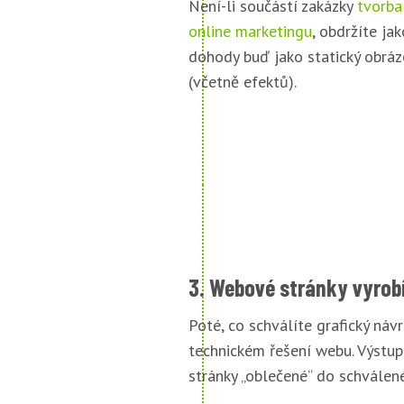
Není-li součástí zakázky
tvorba
online marketingu
, obdržíte jak
dohody buď jako statický obráz
(včetně efektů).
3. Webové stránky vyrob
Poté, co schválíte grafický náv
technickém řešení webu. Výstu
stránky „oblečené“ do schválené