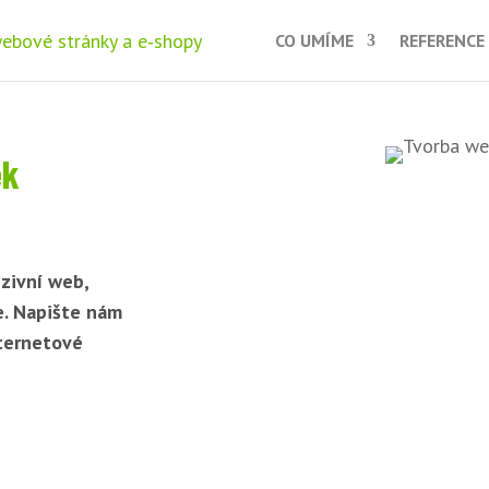
CO UMÍME
REFERENCE
ek
zivní web,
e. Napište nám
nternetové