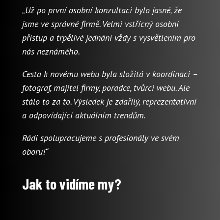
„Už po první osobní konzultaci bylo jasné, že
jsme ve správné firmě. Velmi vstřícný osobní
přístup a trpělivé jednání vždy s vysvětlením pro
nás neznámého.
Cesta k novému webu byla složitá v koordinaci –
fotograf, majitel firmy, poradce, tvůrci webu. Ale
stálo to za to. Výsledek je zdařilý, reprezentativní
a odpovídající aktuálním trendům.
Rádi spolupracujeme s profesionály ve svém
oboru!“
Jak to vidíme my?