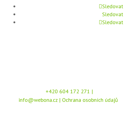
Sledovat
Sledovat
Sledovat
+420 604 172 271
|
info@webona.cz
|
Ochrana osobních údajů
Copyright © 2026 Webona s.r.o., Pod Branou
208, 517 41 Kostelec nad Orlicí
Chráněno službou
reCAPTCHA
, dle podmínek