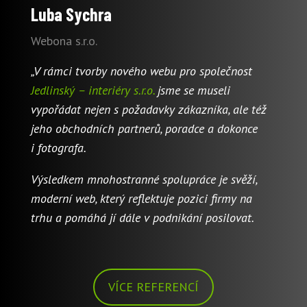
Luba Sychra
Webona s.r.o.
„V rámci tvorby nového webu pro společnost
Jedlinský – interiéry s.r.o.
jsme se museli
vypořádat nejen s požadavky zákazníka, ale též
jeho obchodních partnerů, poradce a dokonce
i fotografa.
Výsledkem mnohostranné spolupráce je svěží,
moderní web, který reflektuje pozici firmy na
trhu a pomáhá jí dále v podnikání posilovat.
VÍCE REFERENCÍ