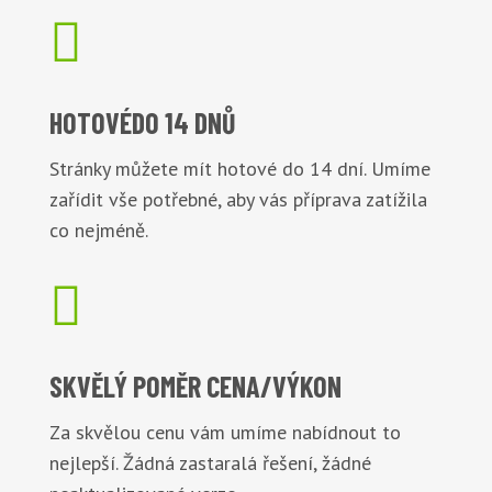

HOTOVÉ
DO 14 DNŮ
Stránky můžete mít hotové do 14 dní. Umíme
zařídit vše potřebné, aby vás příprava zatížila
co nejméně.

SKVĚLÝ POMĚR
CENA/VÝKON
Za skvělou cenu vám umíme nabídnout to
nejlepší. Žádná zastaralá řešení, žádné