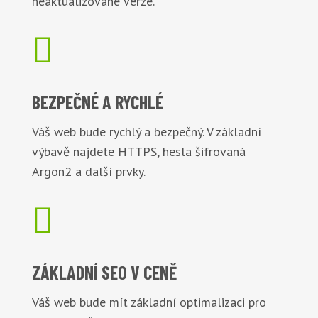
neaktualizované verze.

BEZPEČNÉ
A RYCHLÉ
Váš web bude rychlý a bezpečný. V základní
výbavě najdete HTTPS, hesla šifrovaná
Argon2 a další prvky.

ZÁKLADNÍ
SEO V CENĚ
Váš web bude mít základní optimalizaci pro