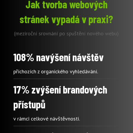
Jak tvorba webových
stránek vypadá v praxi?
(meziroční srovnání po spuštění nového webu)
108% navýšení návštěv
příchozích z organického vyhledávání.
17% zvýšení brandových
přístupů
v rámci celkové návštěvnosti.