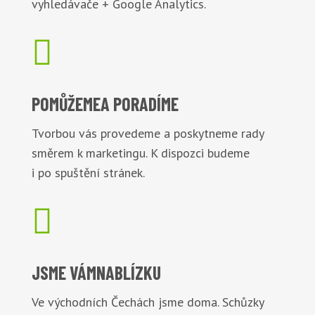
vyhledávače + Google Analytics.

POMŮŽEME
A PORADÍME
Tvorbou vás provedeme a poskytneme rady
směrem k marketingu. K dispozci budeme
i po spuštění stránek.

JSME VÁM
NABLÍZKU
Ve východních Čechách jsme doma. Schůzky