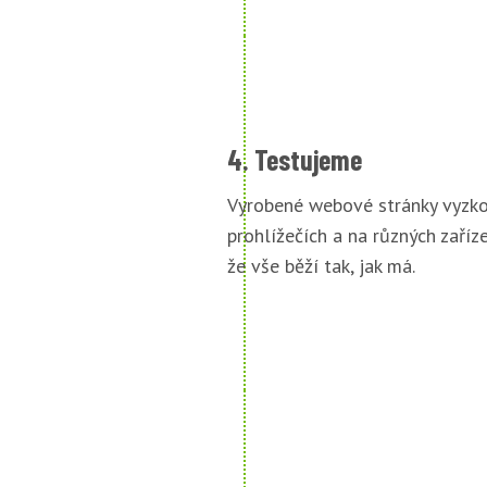
4. Testujeme
Vyrobené webové stránky vyzko
prohlížečích a na různých zařízen
že vše běží tak, jak má.