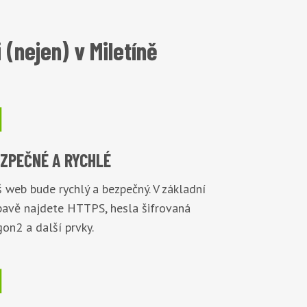
(nejen) v Miletíně

EZPEČNÉ
A RYCHLÉ
 web bude rychlý a bezpečný. V základní
bavě najdete HTTPS, hesla šifrovaná
on2 a další prvky.
