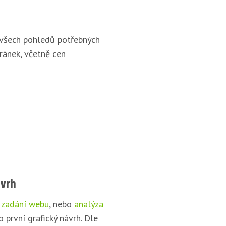
 všech pohledů potřebných
ránek, včetně cen
ávrh
 zadání webu
, nebo
analýza
o první grafický návrh. Dle