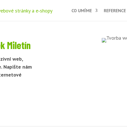
CO UMÍME
REFERENCE
 Miletín
zivní web,
e. Napište nám
nternetové