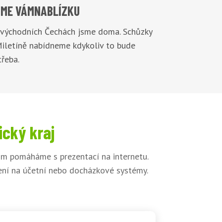
ME VÁM
NABLÍZKU
 východních Čechách jsme doma. Schůzky
Miletíně nabídneme kdykoliv to bude
řeba.
ický kraj
kům pomáháme s prezentací na internetu.
jení na účetní nebo docházkové systémy.