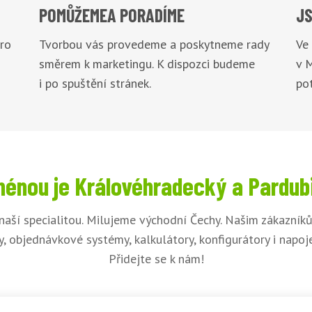
POMŮŽEME
A PORADÍME
JS
pro
Tvorbou vás provedeme a poskytneme rady
Ve
směrem k marketingu. K dispozci budeme
v 
i po spuštění stránek.
pot
énou je Královéhradecký a Pardub
naší specialitou. Milujeme východní Čechy. Našim zákazní
, objednávkové systémy, kalkulátory, konfigurátory i napo
Přidejte se k nám!