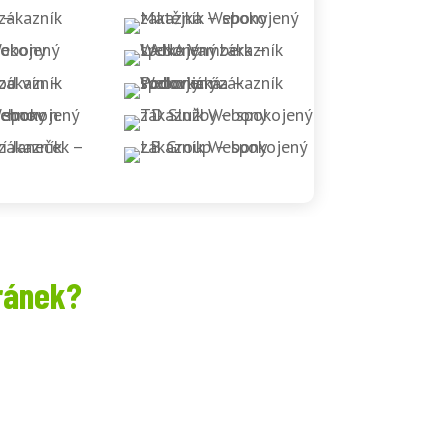
ránek?