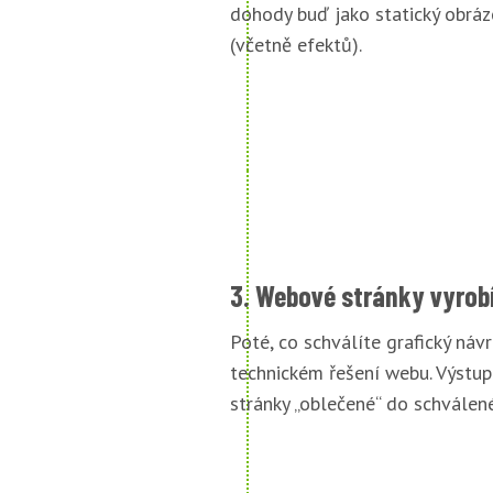
dohody buď jako statický obráz
(včetně efektů).
3. Webové stránky vyrob
Poté, co schválíte grafický náv
technickém řešení webu. Výstu
stránky „oblečené“ do schválené