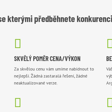
e kterými předběhnete konkurenci 

SKVĚLÝ POMĚR
CENA/VÝKON
B
Za skvělou cenu vám umíme nabídnout to
Váš
nejlepší. Žádná zastaralá řešení, žádné
vý
neaktualizované verze.
Arg
