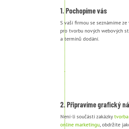
1. Pochopíme vás
S vaší firmou se seznámíme ze
pro tvorbu nových webových st
a termínů dodání.
2. Připravíme grafický n
Není-li součástí zakázky
tvorba
online marketingu
, obdržíte jak