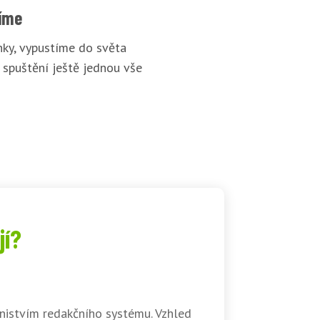
íme
ky, vypustíme do světa
 spuštění ještě jednou vše
jí?
nistvím redakčního systému. Vzhled