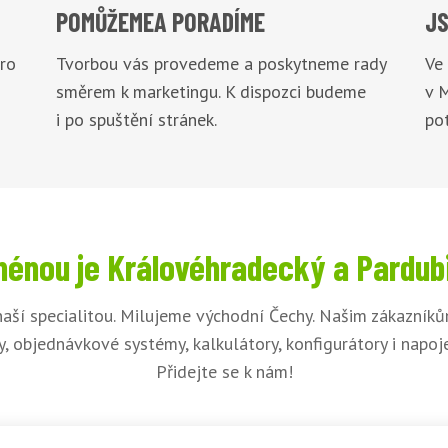
POMŮŽEME
A PORADÍME
JS
pro
Tvorbou vás provedeme a poskytneme rady
Ve
směrem k marketingu. K dispozci budeme
v 
i po spuštění stránek.
pot
énou je Královéhradecký a Pardub
aší specialitou. Milujeme východní Čechy. Našim zákazník
, objednávkové systémy, kalkulátory, konfigurátory i napo
Přidejte se k nám!