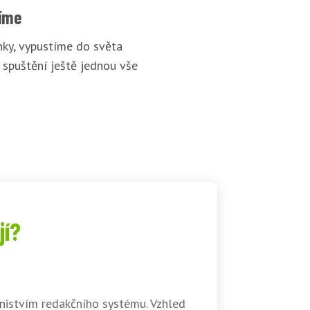
íme
ky, vypustíme do světa
 spuštění ještě jednou vše
jí?
nistvím redakčního systému. Vzhled