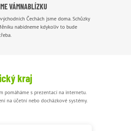
ME VÁM
NABLÍZKU
 východních Čechách jsme doma. Schůzky
Měníku nabídneme kdykoliv to bude
řeba.
ický kraj
ům pomáháme s prezentací na internetu.
jení na účetní nebo docházkové systémy.