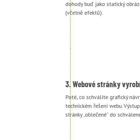
dohody buď jako statický obráz
(včetně efektů).
3. Webové stránky vyrob
Poté, co schválíte grafický náv
technickém řešení webu. Výstu
stránky „oblečené“ do schválené