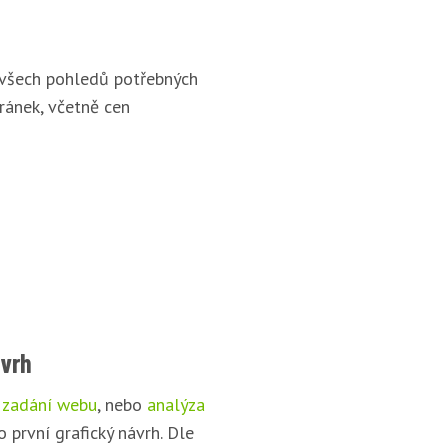
 všech pohledů potřebných
ránek, včetně cen
ávrh
 zadání webu
, nebo
analýza
o první grafický návrh. Dle