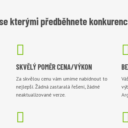
se kterými předběhnete konkurenci

SKVĚLÝ POMĚR
CENA/VÝKON
B
Za skvělou cenu vám umíme nabídnout to
Váš
nejlepší. Žádná zastaralá řešení, žádné
vý
neaktualizované verze.
Arg
