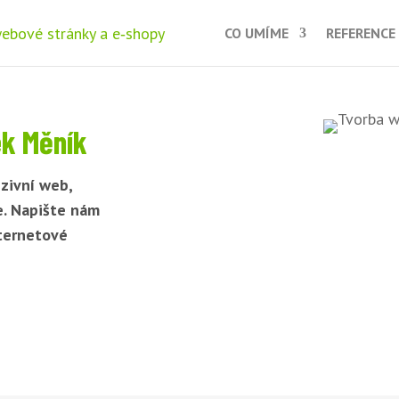
CO UMÍME
REFERENCE
k Měník
zivní web,
e. Napište nám
nternetové