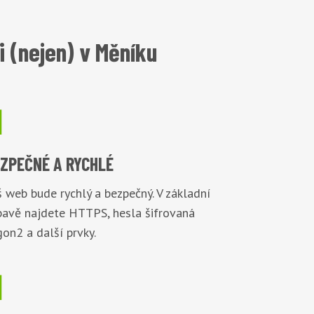
 (nejen) v Měníku

EZPEČNÉ
A RYCHLÉ
 web bude rychlý a bezpečný. V základní
bavě najdete HTTPS, hesla šifrovaná
on2 a další prvky.
