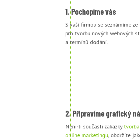
1. Pochopíme vás
S vaší firmou se seznámíme ze
pro tvorbu nových webových st
a termínů dodání.
2. Připravíme grafický n
Není-li součástí zakázky
tvorba
online marketingu
, obdržíte jak