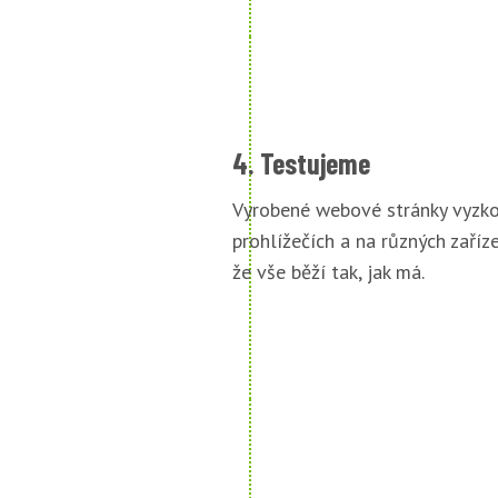
4. Testujeme
Vyrobené webové stránky vyzko
prohlížečích a na různých zařízen
že vše běží tak, jak má.