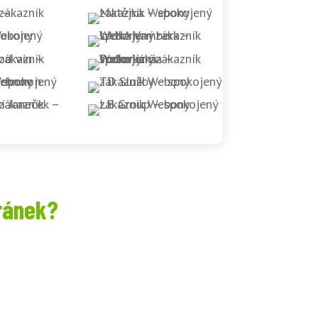
ránek?