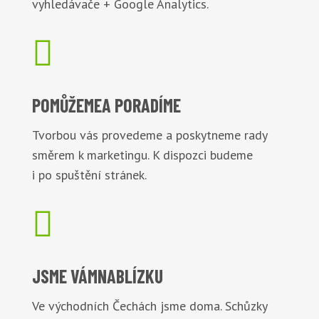
vyhledávače + Google Analytics.

POMŮŽEME
A PORADÍME
Tvorbou vás provedeme a poskytneme rady
směrem k marketingu. K dispozci budeme
i po spuštění stránek.

JSME VÁM
NABLÍZKU
Ve východních Čechách jsme doma. Schůzky