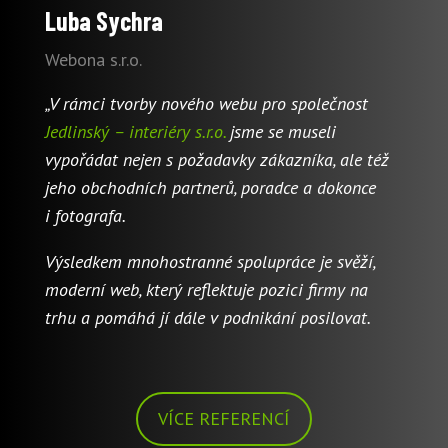
Luba Sychra
Webona s.r.o.
„V rámci tvorby nového webu pro společnost
Jedlinský – interiéry s.r.o.
jsme se museli
vypořádat nejen s požadavky zákazníka, ale též
jeho obchodních partnerů, poradce a dokonce
i fotografa.
Výsledkem mnohostranné spolupráce je svěží,
moderní web, který reflektuje pozici firmy na
trhu a pomáhá jí dále v podnikání posilovat.
VÍCE REFERENCÍ