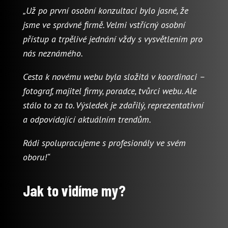
„Už po první osobní konzultaci bylo jasné, že
jsme ve správné firmě. Velmi vstřícný osobní
přístup a trpělivé jednání vždy s vysvětlením pro
nás neznámého.
Cesta k novému webu byla složitá v koordinaci –
fotograf, majitel firmy, poradce, tvůrci webu. Ale
stálo to za to. Výsledek je zdařilý, reprezentativní
a odpovídající aktuálním trendům.
Rádi spolupracujeme s profesionály ve svém
oboru!“
Jak to vidíme my?