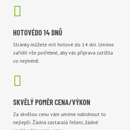

HOTOVÉ
DO 14 DNŮ
Stránky můžete mít hotové do 14 dní. Umíme
zařídit vše potřebné, aby vás příprava zatížila
co nejméně.

SKVĚLÝ POMĚR
CENA/VÝKON
Za skvělou cenu vám umíme nabídnout to
nejlepší. Žádná zastaralá řešení, žádné