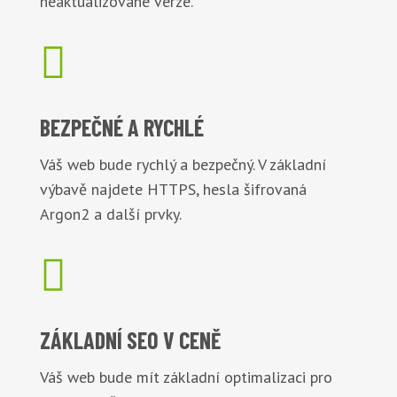
neaktualizované verze.

BEZPEČNÉ
A RYCHLÉ
Váš web bude rychlý a bezpečný. V základní
výbavě najdete HTTPS, hesla šifrovaná
Argon2 a další prvky.

ZÁKLADNÍ
SEO V CENĚ
Váš web bude mít základní optimalizaci pro