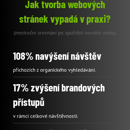
Jak tvorba webových
stránek vypadá v praxi?
(meziroční srovnání po spuštění nového webu)
108% navýšení návštěv
příchozích z organického vyhledávání.
17% zvýšení brandových
přístupů
v rámci celkové návštěvnosti.