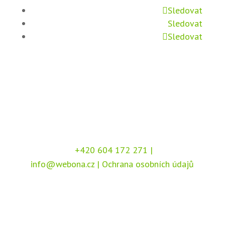
Sledovat
Sledovat
Sledovat
+420 604 172 271
|
info@webona.cz
|
Ochrana osobních údajů
Copyright © 2026 Webona s.r.o., Pod Branou
208, 517 41 Kostelec nad Orlicí
Chráněno službou
reCAPTCHA
, dle podmínek