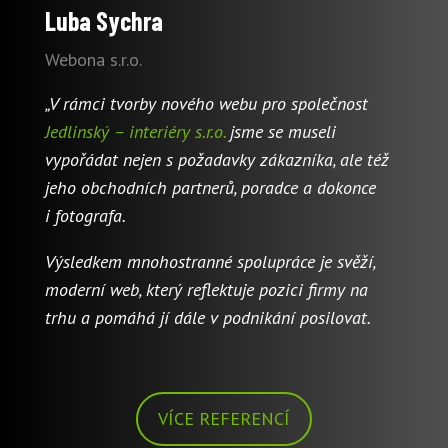
Luba Sychra
Webona s.r.o.
„V rámci tvorby nového webu pro společnost
Jedlinský – interiéry s.r.o.
jsme se museli
vypořádat nejen s požadavky zákazníka, ale též
jeho obchodních partnerů, poradce a dokonce
i fotografa.
Výsledkem mnohostranné spolupráce je svěží,
moderní web, který reflektuje pozici firmy na
trhu a pomáhá jí dále v podnikání posilovat.
VÍCE REFERENCÍ