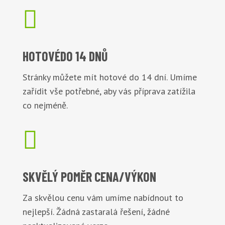

HOTOVÉ
DO 14 DNŮ
Stránky můžete mít hotové do 14 dní. Umíme
zařídit vše potřebné, aby vás příprava zatížila
co nejméně.

SKVĚLÝ POMĚR
CENA/VÝKON
Za skvělou cenu vám umíme nabídnout to
nejlepší. Žádná zastaralá řešení, žádné