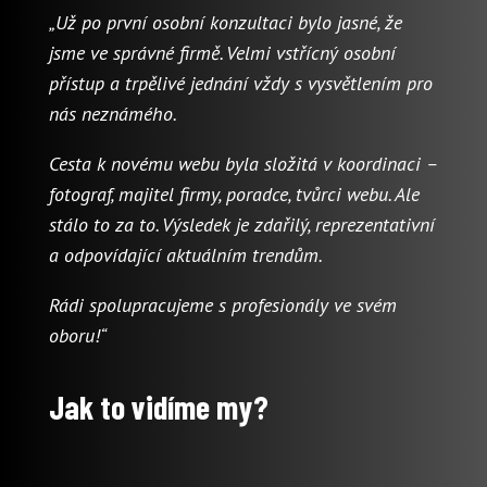
„Už po první osobní konzultaci bylo jasné, že
jsme ve správné firmě. Velmi vstřícný osobní
přístup a trpělivé jednání vždy s vysvětlením pro
nás neznámého.
Cesta k novému webu byla složitá v koordinaci –
fotograf, majitel firmy, poradce, tvůrci webu. Ale
stálo to za to. Výsledek je zdařilý, reprezentativní
a odpovídající aktuálním trendům.
Rádi spolupracujeme s profesionály ve svém
oboru!“
Jak to vidíme my?