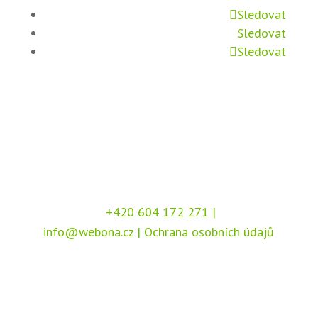
Sledovat
Sledovat
Sledovat
+420 604 172 271
|
info@webona.cz
|
Ochrana osobních údajů
Copyright © 2026 Webona s.r.o., Pod Branou
208, 517 41 Kostelec nad Orlicí
Chráněno službou
reCAPTCHA
, dle podmínek