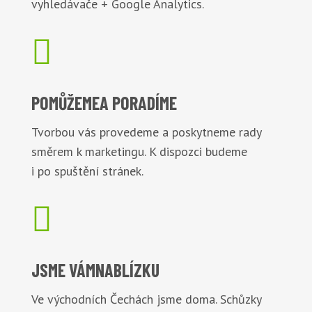
vyhledávače + Google Analytics.

POMŮŽEME
A PORADÍME
Tvorbou vás provedeme a poskytneme rady
směrem k marketingu. K dispozci budeme
i po spuštění stránek.

JSME VÁM
NABLÍZKU
Ve východních Čechách jsme doma. Schůzky