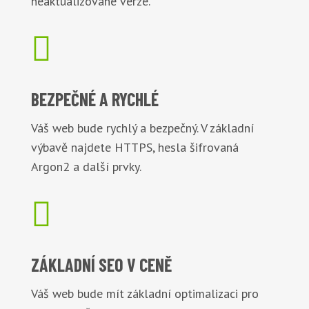
neaktualizované verze.

BEZPEČNÉ
A RYCHLÉ
Váš web bude rychlý a bezpečný. V základní
výbavě najdete HTTPS, hesla šifrovaná
Argon2 a další prvky.

ZÁKLADNÍ
SEO V CENĚ
Váš web bude mít základní optimalizaci pro