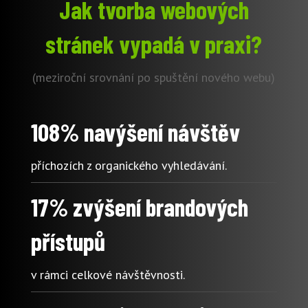
Jak tvorba webových
stránek vypadá v praxi?
(meziroční srovnání po spuštění nového webu)
108% navýšení návštěv
příchozích z organického vyhledávání.
17% zvýšení brandových
přístupů
v rámci celkové návštěvnosti.