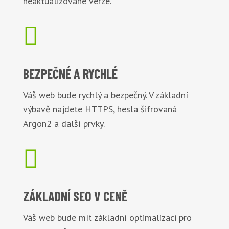
neaktualizované verze.

BEZPEČNÉ
A RYCHLÉ
Váš web bude rychlý a bezpečný. V základní
výbavě najdete HTTPS, hesla šifrovaná
Argon2 a další prvky.

ZÁKLADNÍ
SEO V CENĚ
Váš web bude mít základní optimalizaci pro