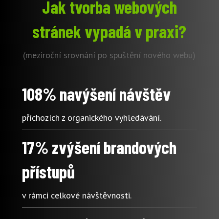
Jak tvorba webových
stránek vypadá v praxi?
(meziroční srovnání po spuštění nového webu)
108% navýšení návštěv
příchozích z organického vyhledávání.
17% zvýšení brandových
přístupů
v rámci celkové návštěvnosti.