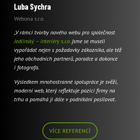
Luba Sychra
Webona s.r.o.
„V rámci tvorby nového webu pro společnost
Jedlinský – interiéry s.r.o.
jsme se museli
vypořádat nejen s požadavky zákazníka, ale též
jeho obchodních partnerů, poradce a dokonce
i fotografa.
Výsledkem mnohostranné spolupráce je svěží,
moderní web, který reflektuje pozici firmy na
trhu a pomáhá jí dále v podnikání posilovat.
VÍCE REFERENCÍ