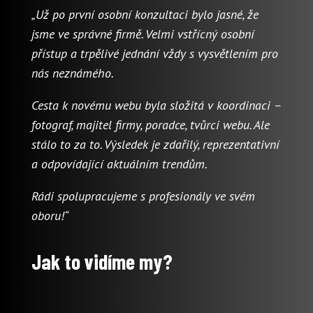
„Už po první osobní konzultaci bylo jasné, že
jsme ve správné firmě. Velmi vstřícný osobní
přístup a trpělivé jednání vždy s vysvětlením pro
nás neznámého.
Cesta k novému webu byla složitá v koordinaci –
fotograf, majitel firmy, poradce, tvůrci webu. Ale
stálo to za to. Výsledek je zdařilý, reprezentativní
a odpovídající aktuálním trendům.
Rádi spolupracujeme s profesionály ve svém
oboru!“
Jak to vidíme my?