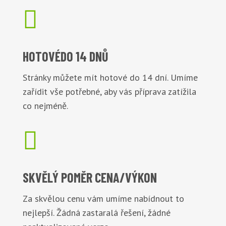

HOTOVÉ
DO 14 DNŮ
Stránky můžete mít hotové do 14 dní. Umíme
zařídit vše potřebné, aby vás příprava zatížila
co nejméně.

SKVĚLÝ POMĚR
CENA/VÝKON
Za skvělou cenu vám umíme nabídnout to
nejlepší. Žádná zastaralá řešení, žádné