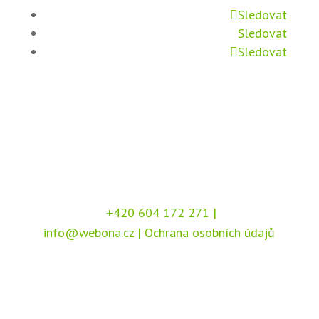
Sledovat
Sledovat
Sledovat
+420 604 172 271
|
info@webona.cz
|
Ochrana osobních údajů
Copyright © 2026 Webona s.r.o., Pod Branou
208, 517 41 Kostelec nad Orlicí
Chráněno službou
reCAPTCHA
, dle podmínek