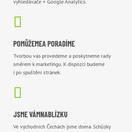
vyhledávače + Google Analytics.

POMŮŽEME
A PORADÍME
Tvorbou vás provedeme a poskytneme rady
směrem k marketingu. K dispozci budeme
i po spuštění stránek.

JSME VÁM
NABLÍZKU
Ve východních Čechách jsme doma. Schůzky