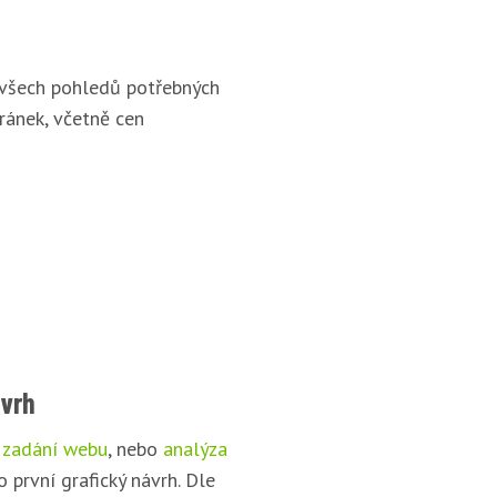
 všech pohledů potřebných
ránek, včetně cen
ávrh
 zadání webu
, nebo
analýza
o první grafický návrh. Dle