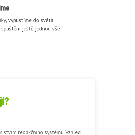
íme
ky, vypustíme do světa
 spuštění ještě jednou vše
jí?
nistvím redakčního systému. Vzhled