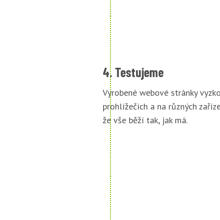
4. Testujeme
Vyrobené webové stránky vyzko
prohlížečích a na různých zařízen
že vše běží tak, jak má.