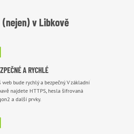
(nejen) v Libkově

EZPEČNÉ
A RYCHLÉ
 web bude rychlý a bezpečný. V základní
bavě najdete HTTPS, hesla šifrovaná
on2 a další prvky.
