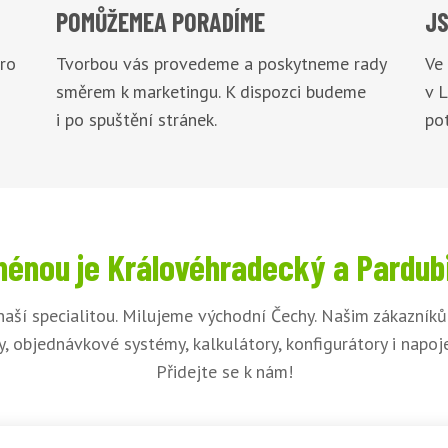
POMŮŽEME
A PORADÍME
JS
pro
Tvorbou vás provedeme a poskytneme rady
Ve
směrem k marketingu. K dispozci budeme
v 
i po spuštění stránek.
pot
énou je Královéhradecký a Pardub
naší specialitou. Milujeme východní Čechy. Našim zákazník
, objednávkové systémy, kalkulátory, konfigurátory i napo
Přidejte se k nám!