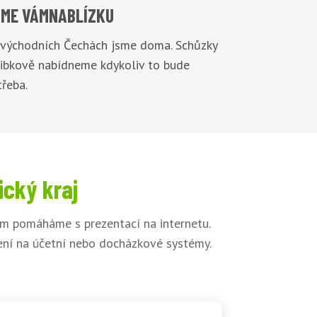
ME VÁM
NABLÍZKU
 východních Čechách jsme doma. Schůzky
Libkově nabídneme kdykoliv to bude
řeba.
ický kraj
ům pomáháme s prezentací na internetu.
jení na účetní nebo docházkové systémy.