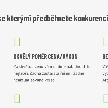
se kterými předběhnete konkurenci 

SKVĚLÝ POMĚR
CENA/VÝKON
B
Za skvělou cenu vám umíme nabídnout to
Váš
nejlepší. Žádná zastaralá řešení, žádné
vý
neaktualizované verze.
Arg
