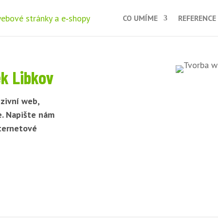
CO UMÍME
REFERENCE
k Libkov
zivní web,
e. Napište nám
nternetové