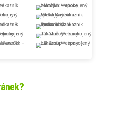
ránek?