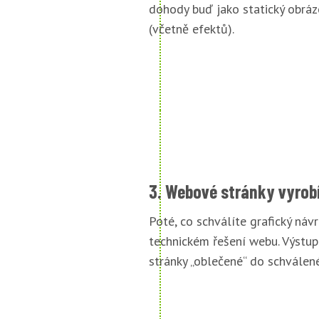
dohody buď jako statický obráz
(včetně efektů).
3. Webové stránky vyrob
Poté, co schválíte grafický náv
technickém řešení webu. Výstu
stránky „oblečené“ do schválené