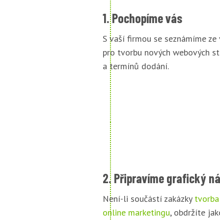
1. Pochopíme vás
S vaší firmou se seznámíme ze
pro tvorbu nových webových st
a termínů dodání.
2. Připravíme grafický n
Není-li součástí zakázky
tvorba
online marketingu
, obdržíte jak