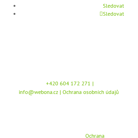
Sledovat
Sledovat
+420 604 172 271
|
info@webona.cz
|
Ochrana osobních údajů
Copyright © 2026 Webona s.r.o., Pod Branou
208, 517 41 Kostelec nad Orlicí
Chráněno službou
reCAPTCHA
, dle podmínek
společnosti Google –
Ochrana