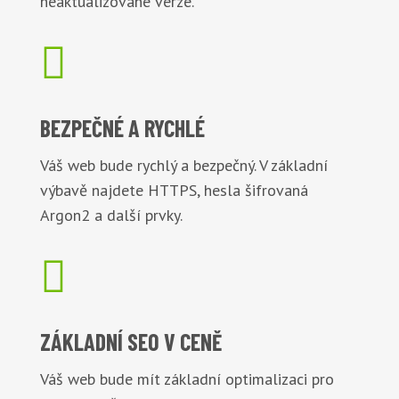
neaktualizované verze.

BEZPEČNÉ
A RYCHLÉ
Váš web bude rychlý a bezpečný. V základní
výbavě najdete HTTPS, hesla šifrovaná
Argon2 a další prvky.

ZÁKLADNÍ
SEO V CENĚ
Váš web bude mít základní optimalizaci pro