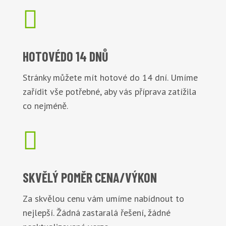

HOTOVÉ
DO 14 DNŮ
Stránky můžete mít hotové do 14 dní. Umíme
zařídit vše potřebné, aby vás příprava zatížila
co nejméně.

SKVĚLÝ POMĚR
CENA/VÝKON
Za skvělou cenu vám umíme nabídnout to
nejlepší. Žádná zastaralá řešení, žádné