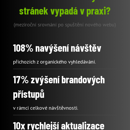
stránek vypadá v praxi?
(meziroční srovnání po spuštění nového webu)
108% navýšení návštěv
příchozích z organického vyhledávání.
17% zvýšení brandových
přístupů
v rámci celkové návštěvnosti.
10x rychlejší aktualizace