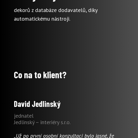
dekorů z databáze dodavatelů, díky
automatickému nástroji.
Co na to klient?
David Jedlinský
jednatel
Jedlinský – interiéry s.r.o.
„Už po první osobní konzultaci bylo jasné, že