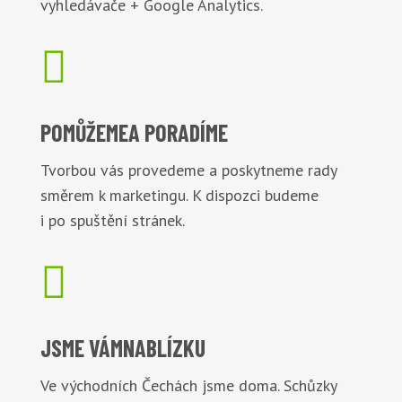
vyhledávače + Google Analytics.

POMŮŽEME
A PORADÍME
Tvorbou vás provedeme a poskytneme rady
směrem k marketingu. K dispozci budeme
i po spuštění stránek.

JSME VÁM
NABLÍZKU
Ve východních Čechách jsme doma. Schůzky