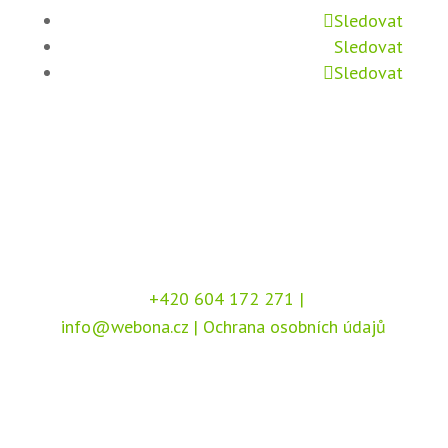
Sledovat
Sledovat
Sledovat
+420 604 172 271
|
info@webona.cz
|
Ochrana osobních údajů
Copyright © 2026 Webona s.r.o., Pod Branou
208, 517 41 Kostelec nad Orlicí
Chráněno službou
reCAPTCHA
, dle podmínek