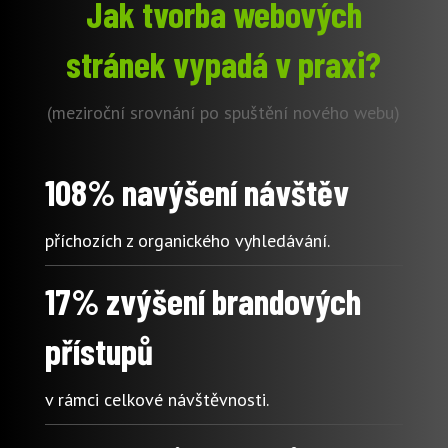
Jak tvorba webových
stránek vypadá v praxi?
(meziroční srovnání po spuštění nového webu)
108% navýšení návštěv
příchozích z organického vyhledávání.
17% zvýšení brandových
přístupů
v rámci celkové návštěvnosti.