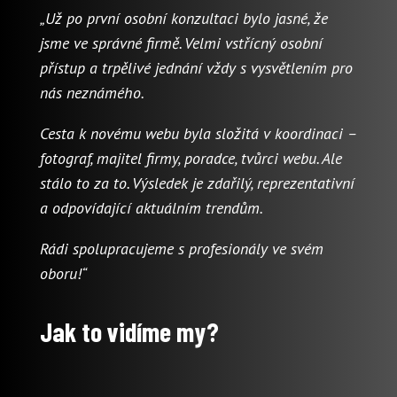
„Už po první osobní konzultaci bylo jasné, že
jsme ve správné firmě. Velmi vstřícný osobní
přístup a trpělivé jednání vždy s vysvětlením pro
nás neznámého.
Cesta k novému webu byla složitá v koordinaci –
fotograf, majitel firmy, poradce, tvůrci webu. Ale
stálo to za to. Výsledek je zdařilý, reprezentativní
a odpovídající aktuálním trendům.
Rádi spolupracujeme s profesionály ve svém
oboru!“
Jak to vidíme my?