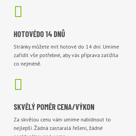

HOTOVÉ
DO 14 DNŮ
Stránky můžete mít hotové do 14 dní. Umíme
zařídit vše potřebné, aby vás příprava zatížila
co nejméně.

SKVĚLÝ POMĚR
CENA/VÝKON
Za skvělou cenu vám umíme nabídnout to
nejlepší. Žádná zastaralá řešení, žádné