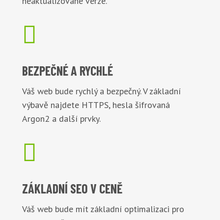
neaktualizované verze.

BEZPEČNÉ
A RYCHLÉ
Váš web bude rychlý a bezpečný. V základní
výbavě najdete HTTPS, hesla šifrovaná
Argon2 a další prvky.

ZÁKLADNÍ
SEO V CENĚ
Váš web bude mít základní optimalizaci pro