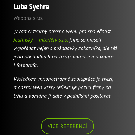
Luba Sychra
Webona s.r.o.
„V rámci tvorby nového webu pro společnost
Jedlinský – interiéry s.r.o.
jsme se museli
vypořádat nejen s požadavky zákazníka, ale též
jeho obchodních partnerů, poradce a dokonce
i fotografa.
Výsledkem mnohostranné spolupráce je svěží,
moderní web, který reflektuje pozici firmy na
trhu a pomáhá jí dále v podnikání posilovat.
VÍCE REFERENCÍ