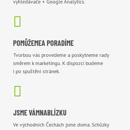
vyhledávače + Google Analytics.

POMŮŽEME
A PORADÍME
Tvorbou vás provedeme a poskytneme rady
směrem k marketingu. K dispozci budeme
i po spuštění stránek.

JSME VÁM
NABLÍZKU
Ve východních Čechách jsme doma. Schůzky