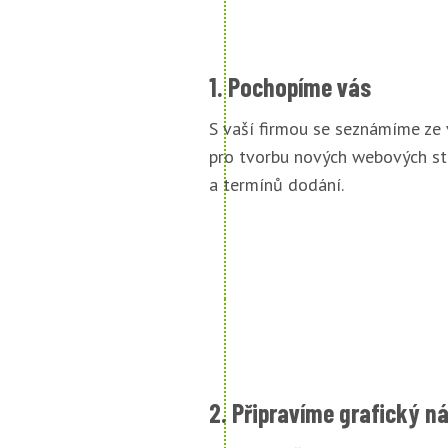
1. Pochopíme vás
S vaší firmou se seznámíme ze
pro tvorbu nových webových st
a termínů dodání.
2. Připravíme grafický n