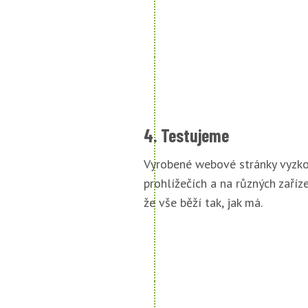
4. Testujeme
Vyrobené webové stránky vyzko
prohlížečích a na různých zařízen
že vše běží tak, jak má.