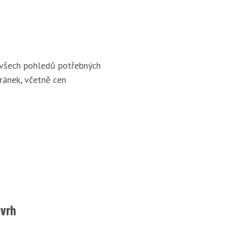
 všech pohledů potřebných
ránek, včetně cen
ávrh