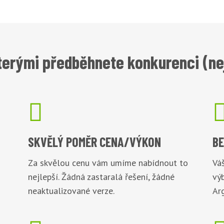
terými předběhnete konkurenci (n

SKVĚLÝ POMĚR
CENA/VÝKON
B
Za skvělou cenu vám umíme nabídnout to
Váš
nejlepší. Žádná zastaralá řešení, žádné
vý
neaktualizované verze.
Arg