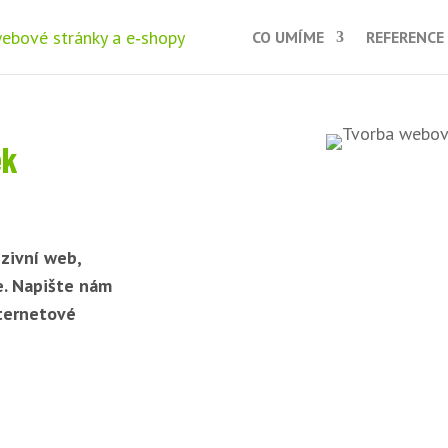
CO UMÍME
REFERENCE
ek
zivní web,
e. Napište nám
nternetové