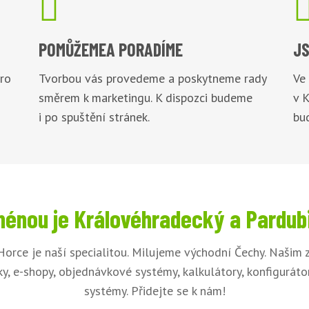

POMŮŽEME
A PORADÍME
JS
pro
Tvorbou vás provedeme a poskytneme rady
Ve
směrem k marketingu. K dispozci budeme
v 
i po spuštění stránek.
bu
énou je Královéhradecký a Pardub
orce je naší specialitou. Milujeme východní Čechy. Našim
y, e-shopy, objednávkové systémy, kalkulátory, konfigurát
systémy. Přidejte se k nám!