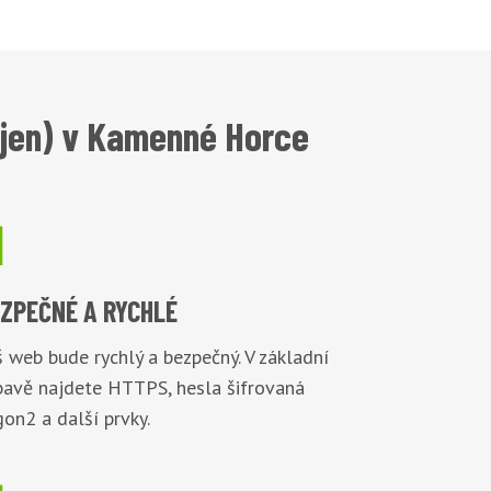
ejen) v Kamenné Horce

EZPEČNÉ
A RYCHLÉ
 web bude rychlý a bezpečný. V základní
bavě najdete HTTPS, hesla šifrovaná
on2 a další prvky.