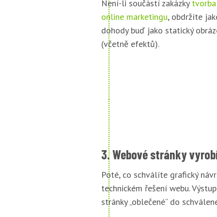
Není-li součástí zakázky
tvorba
online marketingu
, obdržíte jak
dohody buď jako statický obráz
(včetně efektů).
3. Webové stránky vyrob
Poté, co schválíte grafický náv
technickém řešení webu. Výstu
stránky „oblečené“ do schválené