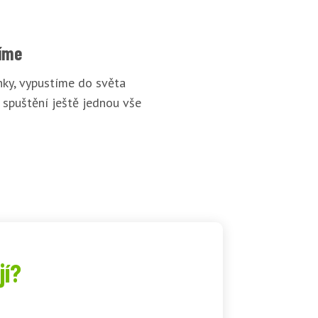
íme
ky, vypustíme do světa
 spuštění ještě jednou vše
jí?