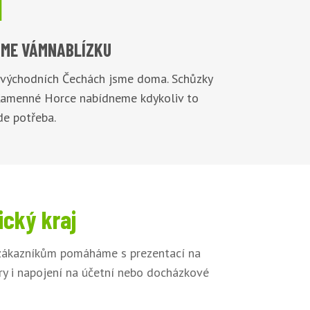

ME VÁM
NABLÍZKU
 východních Čechách jsme doma. Schůzky
Kamenné Horce nabídneme kdykoliv to
de potřeba.
ický kraj
 zákazníkům pomáháme s prezentací na
ory i napojení na účetní nebo docházkové