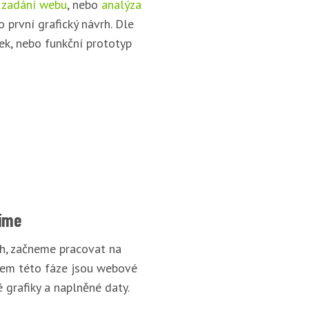
 zadání webu
, nebo
analýza
o první grafický návrh. Dle
ek, nebo funkční prototyp
íme
rh, začneme pracovat na
pem této fáze jsou webové
 grafiky a naplněné daty.