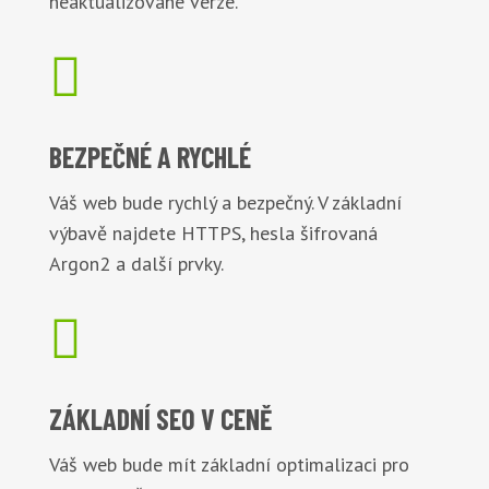
neaktualizované verze.

BEZPEČNÉ
A RYCHLÉ
Váš web bude rychlý a bezpečný. V základní
výbavě najdete HTTPS, hesla šifrovaná
Argon2 a další prvky.

ZÁKLADNÍ
SEO V CENĚ
Váš web bude mít základní optimalizaci pro