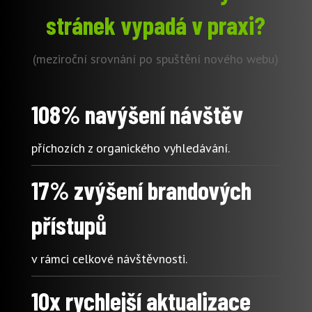
stránek vypadá v praxi?
(meziroční srovnání po spuštění nového webu)
108% navýšení návštěv
příchozích z organického vyhledávání.
17% zvýšení brandových
přístupů
v rámci celkové návštěvnosti.
10x rychlejší aktualizace