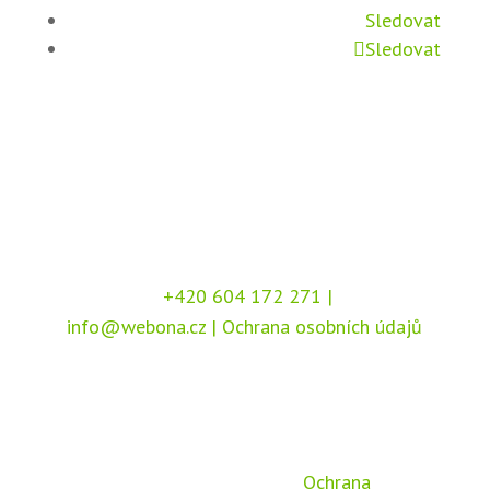
Sledovat
Sledovat
+420 604 172 271
|
info@webona.cz
|
Ochrana osobních údajů
Copyright © 2026 Webona s.r.o., Pod Branou
208, 517 41 Kostelec nad Orlicí
Chráněno službou
reCAPTCHA
, dle podmínek
společnosti Google –
Ochrana