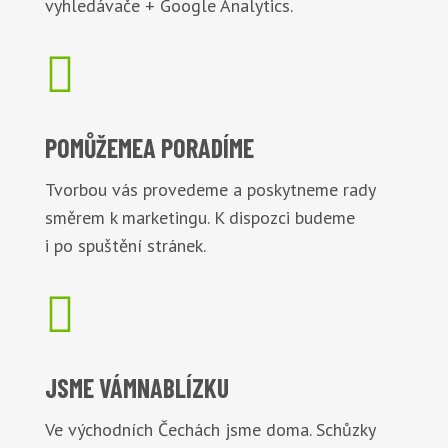
vyhledávače + Google Analytics.

POMŮŽEME
A PORADÍME
Tvorbou vás provedeme a poskytneme rady
směrem k marketingu. K dispozci budeme
i po spuštění stránek.

JSME VÁM
NABLÍZKU
Ve východních Čechách jsme doma. Schůzky