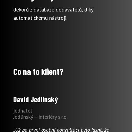
dekorů z databáze dodavatelů, díky
automatickému nástroji.
Co na to klient?
David Jedlinský
jednatel
Jedlinský – interiéry s.r.o.
„Už po první osobní konzultaci bylo jasné, že