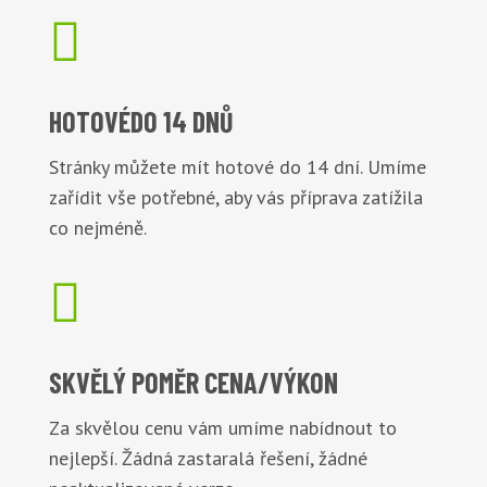

HOTOVÉ
DO 14 DNŮ
Stránky můžete mít hotové do 14 dní. Umíme
zařídit vše potřebné, aby vás příprava zatížila
co nejméně.

SKVĚLÝ POMĚR
CENA/VÝKON
Za skvělou cenu vám umíme nabídnout to
nejlepší. Žádná zastaralá řešení, žádné